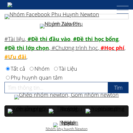
#Tài liệu
,
#Đề thi đầu vào
,
#Đề thi học bổng
,
#Đề thi lớp chọn
,
#Chương trình học
,
#Học phí
,
#Ưu đãi
,
Tất cả
Nhóm
Tài Liệu
Phụ huynh quan tâm
Nhóm phụ huynh Newton