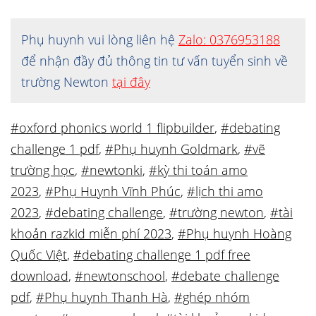
Phụ huynh vui lòng liên hệ
Zalo: 0376953188
để nhận đầy đủ thông tin tư vấn tuyển sinh về
trường Newton
tại đây
#oxford phonics world 1 flipbuilder
,
#debating
challenge 1 pdf
,
#Phụ huynh Goldmark
,
#vẽ
trường học
,
#newtonki
,
#kỳ thi toán amo
2023
,
#Phụ Huynh Vĩnh Phúc
,
#lịch thi amo
2023
,
#debating challenge
,
#trường newton
,
#tài
khoản razkid miễn phí 2023
,
#Phụ huynh Hoàng
Quốc Việt
,
#debating challenge 1 pdf free
download
,
#newtonschool
,
#debate challenge
pdf
,
#Phụ huynh Thanh Hà
,
#ghép nhóm