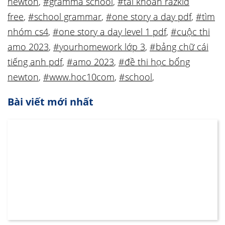
newton
,
#gramma school
,
#tài khoản razkid
free
,
#school grammar
,
#one story a day pdf
,
#tìm
nhóm cs4
,
#one story a day level 1 pdf
,
#cuộc thi
amo 2023
,
#yourhomework lớp 3
,
#bảng chữ cái
tiếng anh pdf
,
#amo 2023
,
#đề thi học bổng
newton
,
#www.hoc10com
,
#school
,
Bài viết mới nhất