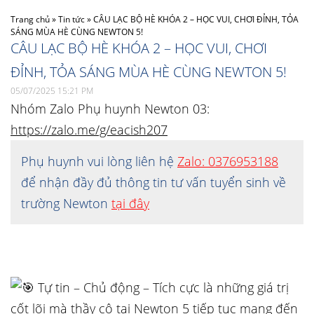
Trang chủ
»
Tin tức
»
CÂU LẠC BỘ HÈ KHÓA 2 – HỌC VUI, CHƠI ĐỈNH, TỎA
SÁNG MÙA HÈ CÙNG NEWTON 5!
CÂU LẠC BỘ HÈ KHÓA 2 – HỌC VUI, CHƠI
ĐỈNH, TỎA SÁNG MÙA HÈ CÙNG NEWTON 5!
05/07/2025 15:21 PM
Nhóm Zalo Phụ huynh Newton 03:
https://zalo.me/g/eacish207
Phụ huynh vui lòng liên hệ
Zalo: 0376953188
để nhận đầy đủ thông tin tư vấn tuyển sinh về
trường Newton
tại đây
T
ự tin – Chủ động – Tích cực là những giá trị
cốt lõi mà thầy cô tại Newton 5 tiếp tục mang đến