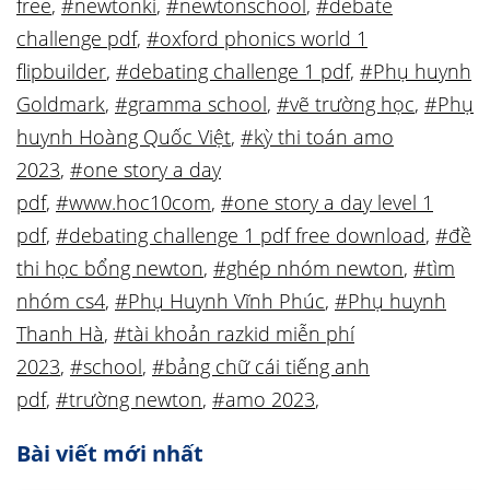
free
,
#newtonki
,
#newtonschool
,
#debate
challenge pdf
,
#oxford phonics world 1
flipbuilder
,
#debating challenge 1 pdf
,
#Phụ huynh
Goldmark
,
#gramma school
,
#vẽ trường học
,
#Phụ
huynh Hoàng Quốc Việt
,
#kỳ thi toán amo
2023
,
#one story a day
pdf
,
#www.hoc10com
,
#one story a day level 1
pdf
,
#debating challenge 1 pdf free download
,
#đề
thi học bổng newton
,
#ghép nhóm newton
,
#tìm
nhóm cs4
,
#Phụ Huynh Vĩnh Phúc
,
#Phụ huynh
Thanh Hà
,
#tài khoản razkid miễn phí
2023
,
#school
,
#bảng chữ cái tiếng anh
pdf
,
#trường newton
,
#amo 2023
,
Bài viết mới nhất