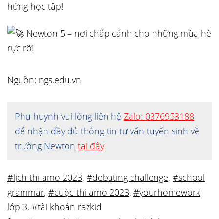
hứng học tập!
Newton 5 – nơi chắp cánh cho những mùa hè
rực rỡ!
Nguồn: ngs.edu.vn
Phụ huynh vui lòng liên hệ
Zalo: 0376953188
để nhận đầy đủ thông tin tư vấn tuyển sinh về
trường Newton
tại đây
#lịch thi amo 2023
,
#debating challenge
,
#school
grammar
,
#cuộc thi amo 2023
,
#yourhomework
lớp 3
,
#tài khoản razkid