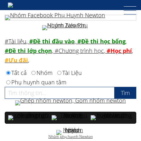
#Tài liệu
,
#Đề thi đầu vào
,
#Đề thi học bổng
,
#Đề thi lớp chọn
,
#Chương trình học
,
#Học phí
,
#Ưu đãi
,
Tất cả
Nhóm
Tài Liệu
Phụ huynh quan tâm
Nhóm phụ huynh Newton