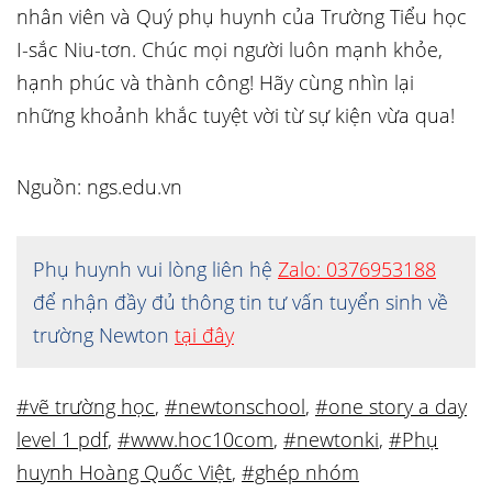
nhân viên và Quý phụ huynh của Trường Tiểu học
I-sắc Niu-tơn. Chúc mọi người luôn mạnh khỏe,
hạnh phúc và thành công! Hãy cùng nhìn lại
những khoảnh khắc tuyệt vời từ sự kiện vừa qua!
Nguồn: ngs.edu.vn
Phụ huynh vui lòng liên hệ
Zalo: 0376953188
để nhận đầy đủ thông tin tư vấn tuyển sinh về
trường Newton
tại đây
#vẽ trường học
,
#newtonschool
,
#one story a day
level 1 pdf
,
#www.hoc10com
,
#newtonki
,
#Phụ
huynh Hoàng Quốc Việt
,
#ghép nhóm