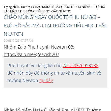
Trang chủ
»
Tin tức
»
CHÀO MỪNG NGÀY QUỐC TẾ PHỤ NỮ 8/3 – RỰC RỠ
SẮC MÀU TẠI TRƯỜNG TIỂU HỌC I-SẮC NIU-TƠN
CHÀO MỪNG NGÀY QUỐC TẾ PHỤ NỮ 8/3 –
RỰC RỠ SẮC MÀU TẠI TRƯỜNG TIỂU HỌC I-SẮC
NIU-TƠN
09/03/2025 07:27 AM
Nhóm Zalo Phụ huynh Newton 03:
https://zalo.me/g/eacish207
Phụ huynh vui lòng liên hệ
Zalo: 0376953188
để nhận đầy đủ thông tin tư vấn tuyển sinh về
trường Newton
tại đây
Nhân kỷ niệm Ngày Quốc tế Phụ nữ 8/3, Trường