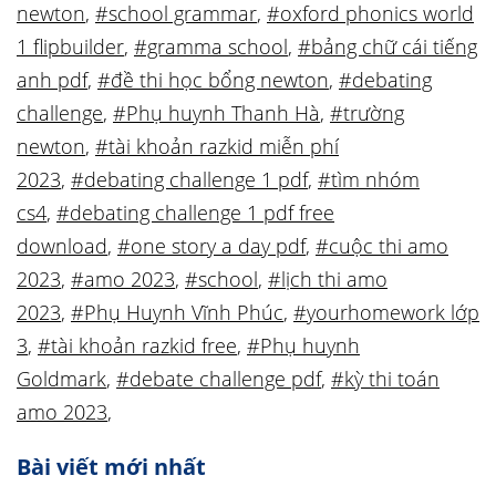
newton
,
#school grammar
,
#oxford phonics world
1 flipbuilder
,
#gramma school
,
#bảng chữ cái tiếng
anh pdf
,
#đề thi học bổng newton
,
#debating
challenge
,
#Phụ huynh Thanh Hà
,
#trường
newton
,
#tài khoản razkid miễn phí
2023
,
#debating challenge 1 pdf
,
#tìm nhóm
cs4
,
#debating challenge 1 pdf free
download
,
#one story a day pdf
,
#cuộc thi amo
2023
,
#amo 2023
,
#school
,
#lịch thi amo
2023
,
#Phụ Huynh Vĩnh Phúc
,
#yourhomework lớp
3
,
#tài khoản razkid free
,
#Phụ huynh
Goldmark
,
#debate challenge pdf
,
#kỳ thi toán
amo 2023
,
Bài viết mới nhất