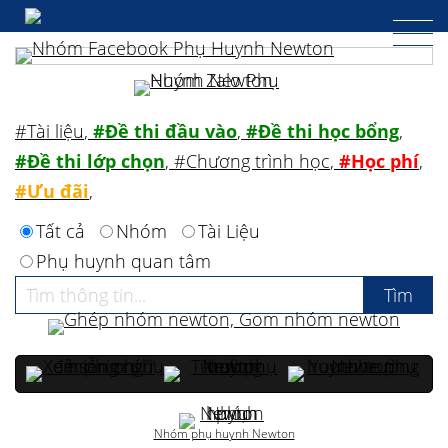
#Tài liệu
,
#Đề thi đầu vào
,
#Đề thi học bổng
,
#Đề thi lớp chọn
,
#Chương trình học
,
#Học phí
,
#Ưu đãi
,
Tất cả
Nhóm
Tài Liệu
Phụ huynh quan tâm
Nhóm phụ huynh Newton