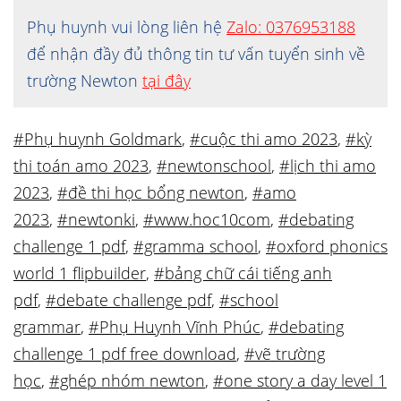
Phụ huynh vui lòng liên hệ
Zalo: 0376953188
để nhận đầy đủ thông tin tư vấn tuyển sinh về
trường Newton
tại đây
#Phụ huynh Goldmark
,
#cuộc thi amo 2023
,
#kỳ
thi toán amo 2023
,
#newtonschool
,
#lịch thi amo
2023
,
#đề thi học bổng newton
,
#amo
2023
,
#newtonki
,
#www.hoc10com
,
#debating
challenge 1 pdf
,
#gramma school
,
#oxford phonics
world 1 flipbuilder
,
#bảng chữ cái tiếng anh
pdf
,
#debate challenge pdf
,
#school
grammar
,
#Phụ Huynh Vĩnh Phúc
,
#debating
challenge 1 pdf free download
,
#vẽ trường
học
,
#ghép nhóm newton
,
#one story a day level 1