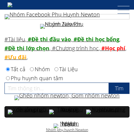
#Tài liệu
,
#Đề thi đầu vào
,
#Đề thi học bổng
,
#Đề thi lớp chọn
,
#Chương trình học
,
#Học phí
,
#Ưu đãi
,
Tất cả
Nhóm
Tài Liệu
Phụ huynh quan tâm
Nhóm phụ huynh Newton