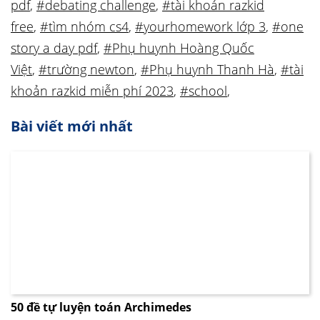
pdf
,
#debating challenge
,
#tài khoản razkid
free
,
#tìm nhóm cs4
,
#yourhomework lớp 3
,
#one
story a day pdf
,
#Phụ huynh Hoàng Quốc
Việt
,
#trường newton
,
#Phụ huynh Thanh Hà
,
#tài
khoản razkid miễn phí 2023
,
#school
,
Bài viết mới nhất
50 đề tự luyện toán Archimedes