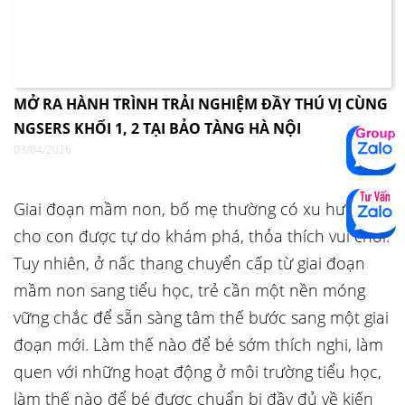
MỞ RA HÀNH TRÌNH TRẢI NGHIỆM ĐẦY THÚ VỊ CÙNG
NGSERS KHỐI 1, 2 TẠI BẢO TÀNG HÀ NỘI
03/04/2026
Giai đoạn mầm non, bố mẹ thường có xu hướng
cho con được tự do khám phá, thỏa thích vui chơi.
Tuy nhiên, ở nấc thang chuyển cấp từ giai đoạn
mầm non sang tiểu học, trẻ cần một nền móng
vững chắc để sẵn sàng tâm thế bước sang một giai
đoạn mới. Làm thế nào để bé sớm thích nghi, làm
quen với những hoạt động ở môi trường tiểu học,
làm thế nào để bé được chuẩn bị đầy đủ về kiến