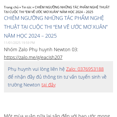
Trang chủ
»
Tin tức
»
CHIÊM NGƯỠNG NHỮNG TÁC PHẨM NGHỆ THUẬT
TẠI CUỘC THI “EM VẼ ƯỚC MƠ XUÂN” NĂM HỌC 2024 – 2025
CHIÊM NGƯỠNG NHỮNG TÁC PHẨM NGHỆ
THUẬT TẠI CUỘC THI “EM VẼ ƯỚC MƠ XUÂN”
NĂM HỌC 2024 – 2025
11/01/2025 19:59 PM
Nhóm Zalo Phụ huynh Newton 03:
https://zalo.me/g/eacish207
Phụ huynh vui lòng liên hệ
Zalo: 0376953188
để nhận đầy đủ thông tin tư vấn tuyển sinh về
trường Newton
tại đây
Một mùa xuân nữa lại sắp đến với bao ước mong