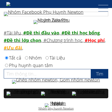
#Tài liệu
,
#Đề thi đầu vào
,
#Đề thi học bổng
,
#Đề thi lớp chọn
,
#Chương trình học
,
#Học phí
,
#Ưu đãi
,
Tất cả
Nhóm
Tài Liệu
Phụ huynh quan tâm
Nhóm phụ huynh Newton