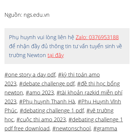
Nguồn: ngs.edu.vn
Phụ huynh vui lòng liên hệ
Zalo: 0376953188
để nhận đầy đủ thông tin tư vấn tuyển sinh về
trường Newton
tại đây
#one story a day pdf
,
#kỳ thi toán amo
2023
,
#debate challenge pdf
,
#đề thi học bổng
newton
,
#amo 2023
,
#tài khoản razkid miễn phí
2023
,
#Phụ huynh Thanh Hà
,
#Phụ Huynh Vĩnh
Phúc
,
#debating challenge 1 pdf
,
#vẽ trường
học
,
#cuộc thi amo 2023
,
#debating challenge 1
pdf free download
,
#newtonschool
,
#gramma