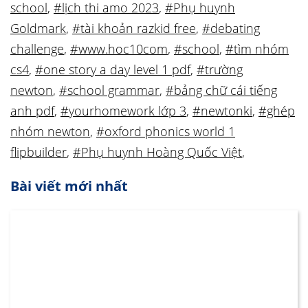
school
,
#lịch thi amo 2023
,
#Phụ huynh
Goldmark
,
#tài khoản razkid free
,
#debating
challenge
,
#www.hoc10com
,
#school
,
#tìm nhóm
cs4
,
#one story a day level 1 pdf
,
#trường
newton
,
#school grammar
,
#bảng chữ cái tiếng
anh pdf
,
#yourhomework lớp 3
,
#newtonki
,
#ghép
nhóm newton
,
#oxford phonics world 1
flipbuilder
,
#Phụ huynh Hoàng Quốc Việt
,
Bài viết mới nhất