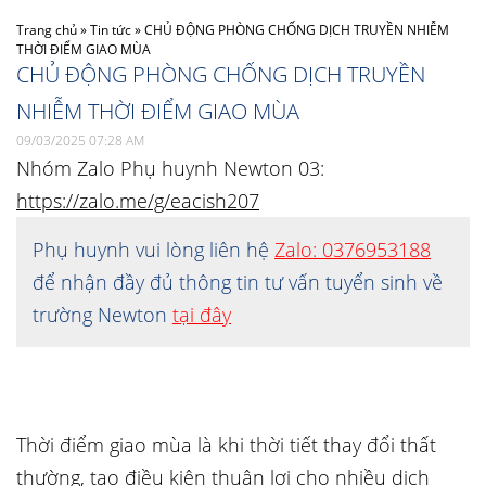
Trang chủ
»
Tin tức
»
CHỦ ĐỘNG PHÒNG CHỐNG DỊCH TRUYỀN NHIỄM
THỜI ĐIỂM GIAO MÙA
CHỦ ĐỘNG PHÒNG CHỐNG DỊCH TRUYỀN
NHIỄM THỜI ĐIỂM GIAO MÙA
09/03/2025 07:28 AM
Nhóm Zalo Phụ huynh Newton 03:
https://zalo.me/g/eacish207
Phụ huynh vui lòng liên hệ
Zalo: 0376953188
để nhận đầy đủ thông tin tư vấn tuyển sinh về
trường Newton
tại đây
Thời điểm giao mùa là khi thời tiết thay đổi thất
thường, tạo điều kiện thuận lợi cho nhiều dịch