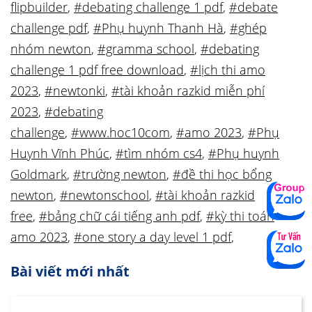
flipbuilder
,
#debating challenge 1 pdf
,
#debate
challenge pdf
,
#Phụ huynh Thanh Hà
,
#ghép
nhóm newton
,
#gramma school
,
#debating
challenge 1 pdf free download
,
#lịch thi amo
2023
,
#newtonki
,
#tài khoản razkid miễn phí
2023
,
#debating
challenge
,
#www.hoc10com
,
#amo 2023
,
#Phụ
Huynh Vĩnh Phúc
,
#tìm nhóm cs4
,
#Phụ huynh
Goldmark
,
#trường newton
,
#đề thi học bổng
newton
,
#newtonschool
,
#tài khoản razkid
free
,
#bảng chữ cái tiếng anh pdf
,
#kỳ thi toán
amo 2023
,
#one story a day level 1 pdf
,
Bài viết mới nhất