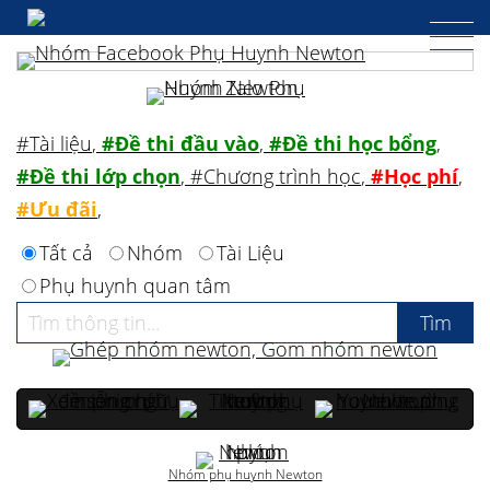
#Tài liệu
,
#Đề thi đầu vào
,
#Đề thi học bổng
,
#Đề thi lớp chọn
,
#Chương trình học
,
#Học phí
,
#Ưu đãi
,
Tất cả
Nhóm
Tài Liệu
Phụ huynh quan tâm
Nhóm phụ huynh Newton