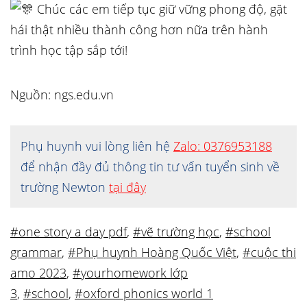
Chúc các em tiếp tục giữ vững phong độ, gặt
hái thật nhiều thành công hơn nữa trên hành
trình học tập sắp tới!
Nguồn: ngs.edu.vn
Phụ huynh vui lòng liên hệ
Zalo: 0376953188
để nhận đầy đủ thông tin tư vấn tuyển sinh về
trường Newton
tại đây
#one story a day pdf
,
#vẽ trường học
,
#school
grammar
,
#Phụ huynh Hoàng Quốc Việt
,
#cuộc thi
amo 2023
,
#yourhomework lớp
3
,
#school
,
#oxford phonics world 1