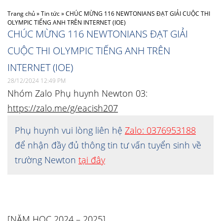
Trang chủ
»
Tin tức
»
CHÚC MỪNG 116 NEWTONIANS ĐẠT GIẢI CUỘC THI
OLYMPIC TIẾNG ANH TRÊN INTERNET (IOE)
CHÚC MỪNG 116 NEWTONIANS ĐẠT GIẢI
CUỘC THI OLYMPIC TIẾNG ANH TRÊN
INTERNET (IOE)
28/12/2024 12:49 PM
Nhóm Zalo Phụ huynh Newton 03:
https://zalo.me/g/eacish207
Phụ huynh vui lòng liên hệ
Zalo: 0376953188
để nhận đầy đủ thông tin tư vấn tuyển sinh về
trường Newton
tại đây
[NĂM HỌC 2024 – 2025]