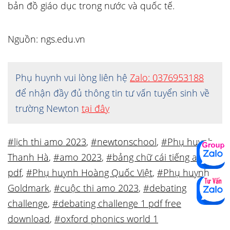
bản đồ giáo dục trong nước và quốc tế.
Nguồn: ngs.edu.vn
Phụ huynh vui lòng liên hệ
Zalo: 0376953188
để nhận đầy đủ thông tin tư vấn tuyển sinh về
trường Newton
tại đây
#lịch thi amo 2023
,
#newtonschool
,
#Phụ huynh
Thanh Hà
,
#amo 2023
,
#bảng chữ cái tiếng anh
pdf
,
#Phụ huynh Hoàng Quốc Việt
,
#Phụ huynh
Goldmark
,
#cuộc thi amo 2023
,
#debating
challenge
,
#debating challenge 1 pdf free
download
,
#oxford phonics world 1