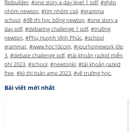
flipbuilder
,
#one story a day level 1 pdf
,
#ghép
nhóm newton
,
#tìm nhóm cs4
,
#gramma
school
,
#đề thi học bổng newton
,
#one story a
day pdf
,
#debating challenge 1 pdf
,
#trường
newton
,
#Phụ Huynh Vĩnh Phúc
,
#school
grammar
,
#www.hoc10com
,
#yourhomework lớp
3
,
#debate challenge pdf
,
#tài khoản razkid miễn
phí 2023
,
#school
,
#newtonki
,
#tài khoản razkid
free
,
#kỳ thi toán amo 2023
,
#vẽ trường học
,
Bài viết mới nhất