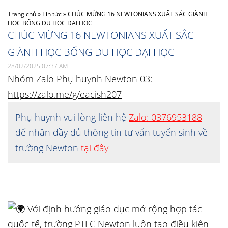
Trang chủ
»
Tin tức
»
CHÚC MỪNG 16 NEWTONIANS XUẤT SẮC GIÀNH
HỌC BỔNG DU HỌC ĐẠI HỌC
CHÚC MỪNG 16 NEWTONIANS XUẤT SẮC
GIÀNH HỌC BỔNG DU HỌC ĐẠI HỌC
28/02/2025 07:37 AM
Nhóm Zalo Phụ huynh Newton 03:
https://zalo.me/g/eacish207
Phụ huynh vui lòng liên hệ
Zalo: 0376953188
để nhận đầy đủ thông tin tư vấn tuyển sinh về
trường Newton
tại đây
Với định hướng giáo dục mở rộng hợp tác
quốc tế, trường PTLC Newton luôn tạo điều kiện