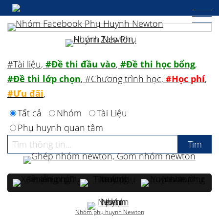
#Tài liệu
,
#Đề thi đầu vào
,
#Đề thi học bổng
,
#Đề thi lớp chọn
,
#Chương trình học
,
#Học phí
,
#Ưu đãi
,
Tất cả
Nhóm
Tài Liệu
Phụ huynh quan tâm
Nhóm phụ huynh Newton