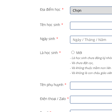
Địa điểm học
*
Tên học sinh
*
Ngày sinh
*
Là học sinh
*
Mới
- Là học sinh chưa đăng ký nhó
- Và chưa đặt cọc,
- Và không thuộc mầm non liên 
- Và không là con cháu giáo viên 
Tên phụ huynh
*
Điện thoại / Zalo
*