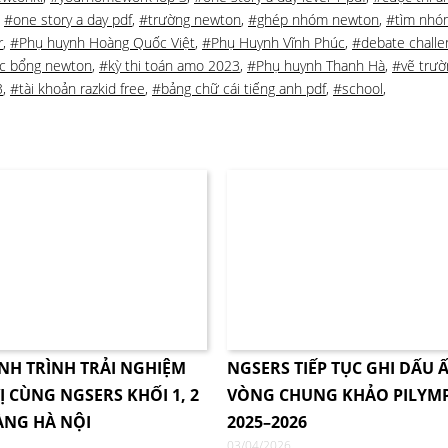
,
#one story a day pdf
,
#trường newton
,
#ghép nhóm newton
,
#tìm nhó
r
,
#Phụ huynh Hoàng Quốc Việt
,
#Phụ Huynh Vĩnh Phúc
,
#debate challe
ọc bổng newton
,
#kỳ thi toán amo 2023
,
#Phụ huynh Thanh Hà
,
#vẽ trườ
3
,
#tài khoản razkid free
,
#bảng chữ cái tiếng anh pdf
,
#school
,
NH TRÌNH TRẢI NGHIỆM
NGSERS TIẾP TỤC GHI DẤU Ấ
Ị CÙNG NGSERS KHỐI 1, 2
VÒNG CHUNG KHẢO PILYM
ÀNG HÀ NỘI
2025–2026
03/04/2026