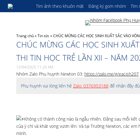
Tìm ảnh theo khuôn mặt
Đăng ký gom nhóm
Tìm
Trang chủ
»
Tin tức
»
CHÚC MỪNG CÁC HỌC SINH XUẤT SẮC VÀO VÒNG T
CHÚC MỪNG CÁC HỌC SINH XUẤT 
THI TIN HỌC TRẺ LẦN XII – NĂM 20
12/04/2025 11:26 AM
Nhóm Zalo Phụ huynh Newton 03:
https://zalo.me/g/eacish207
Phụ huynh vui lòng liên hệ
Zalo: 0376953188
để nhận đầy đủ 
Không có thành công nào là ngẫu nhiên. Đằng sau mỗi kết q
của ý chí và khát vọng vươn lên. Và tại Trường Newton, các em
mình.