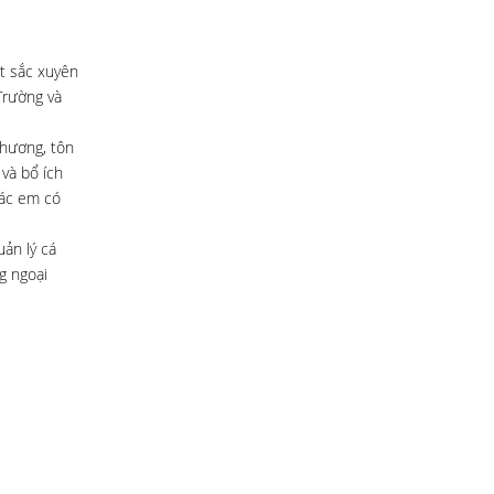
ất sắc xuyên
Trường và
thương, tôn
 và bổ ích
các em có
uản lý cá
g ngoại