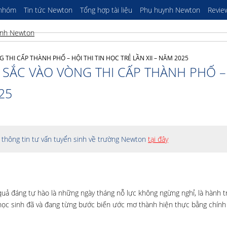
 nhóm
Tin tức Newton
Tổng hợp tài liệu
Phụ huynh Newton
Revie
HI CẤP THÀNH PHỐ – HỘI THI TIN HỌC TRẺ LẦN XII – NĂM 2025
SẮC VÀO VÒNG THI CẤP THÀNH PHỐ –
25
thông tin tư vấn tuyển sinh về trường Newton
tại đây
uả đáng tự hào là những ngày tháng nỗ lực không ngừng nghỉ, là hành tr
 học sinh đã và đang từng bước biến ước mơ thành hiện thực bằng chính 