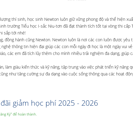
 lượng thí sinh, học sinh Newton luôn giữ vững phong độ và thể hiện xu
nh trường Tiểu học I-sắc Niu-tơn đã đạt thành tích tốt tại vòng thi cấp 
i sắp tới nhé!
ng, đồng hành cũng Newton. Newton luôn là nơi các con luôn được yêu 
nghệ thông tin hiện đại giúp các con mỗi ngày đi học là một ngày vui vẻ
áo, các em đã tích lũy thêm cho mình nhiều trải nghiệm đa dạng, giúp 
 làm giàu kiến thức và kỹ năng, tập trung vào việc phát triển kỹ năng q
h cũng như tăng cường sự đa dạng vào cuộc sống thông qua các hoạt độn
đãi giảm học phí 2025 - 2026
Đăng Ký” để hoàn thành.