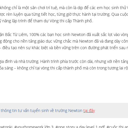
không chỉ là một sân chơi trí tuệ, mà còn là dịp để các em học sinh thử
ợc rèn luyện qua từng tiết học, từng giờ thực hành tại trường. Qua cuộc
 năng lập trình để tham dự Vòng thi cấp Thành phố.
uận Bắc Từ Liêm, 100% các bạn học sinh Newton đã xuất sắc lọt vào vòng
g động cho nền tảng giáo dục vững chắc mà Newton đã và đang dày côn
– điều tạo nên sự khác biệt và bền vững trên con đường phát triển sau n
ia đình và nhà trường. Hành trình phía trước còn dài, nhưng với nền tản
tỏa sáng – không chỉ tại vòng thi cấp thành phố mà còn trong tương lai r
thông tin tư vấn tuyển sinh về trường Newton
tại đây
wtonki
,
#yourhomework lớp 3
,
#one story a day level 1 pdf
,
#cuộc thi 