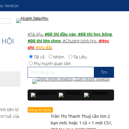
ws Newton
#Tài liệu
,
#Đề thi đầu vào
,
#Đề thi học bổng
,
 HỘI
#Đề thi lớp chọn
,
#Chương trình học
,
#Học
phí
,
#Ưu đãi
,
Tất cả
Nhóm
Tài Liệu
Phụ huynh quan tâm
ình bền bỉ
Đang chờ ghép
trí tuệ của
Trần Thị Thanh Thuỷ cần tìm 2
bạn mới, hoặc 1 cũ + 1 mới CS1,