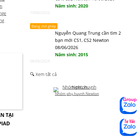
Năm sinh: 2020
m
10/06/2026
nge
ng
Đang chờ ghép
Nguyễn Quang Trung cần tìm 2
bạn mới CS1, CS2 Newton
08/06/2026
Năm sinh: 2015
08/06/2026
🔍 Xem tất cả
Nhóm phụ huynh Newton
N TẠI
PIAD