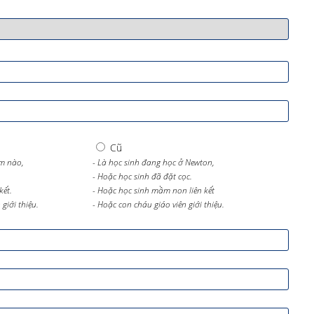
Cũ
m nào,
- Là học sinh đang học ở Newton,
- Hoặc học sinh đã đặt cọc.
kết.
- Hoặc học sinh mầm non liên kết
giới thiệu.
- Hoặc con cháu giáo viên giới thiệu.