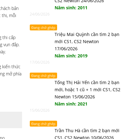
CS2 Newton 24/06/2026
Năm sinh: 2011
 thách bản
24/06/2026
 thi, mỗi
Đang chờ ghép
Triệu Mai Quỳnh cần tìm 2 bạn
 thi cấp
mới CS1, CS2 Newton
g vun đắp.
17/06/2026
ày.
Năm sinh: 2019
17/06/2026
g kiến thức
ộng mở phía
Đang chờ ghép
Tống Thị Hải Yến cần tìm 2 bạn
mới, hoặc 1 cũ + 1 mới CS1, CS2
Newton 15/06/2026
Năm sinh: 2021
15/06/2026
Đang chờ ghép
Trần Thu Hà cần tìm 2 bạn mới
CS1, CS2 Newton 10/06/2026
amo