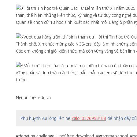
Hội thi Tin học trẻ Quận Bắc Từ Liêm lần thứ XII năm 2025 
thân, thể hiện những kiến thức, kỹ năng và tư duy công nghệ đư
Quận sẽ chọn cử 10 học sinh xuất sắc nhất mỗi Bảng ở phần Kỹ
Vượt qua hàng trăm thí sinh tham dự Hội thi Tin học trẻ Q
Thành phố. Xin chúc mừng các NGS-ers, đây là minh chứng sốn
Các em không chỉ giỏi kiến thức, mà còn vững vàng về bản lĩnh 
Mỗi bước tiến của các em là một niềm tự hào của thầy cô, g
vững chắc và tinh thần cầu tiến, chắc chắn các em sẽ tiếp tục 
trước.
Nguồn: ngs.edu.vn
Phụ huynh vui lòng liên hệ
Zalo: 0376953188
để nhận đầy đủ 
#debating challenge 1 pdf free download
,
#gramma school
,
#ne