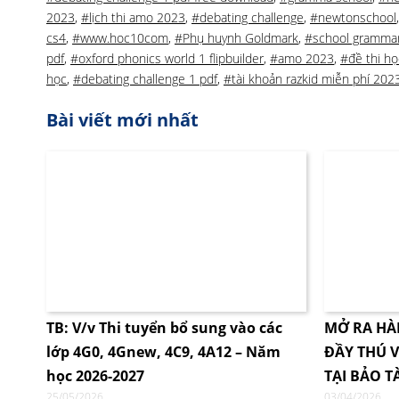
2023
,
#lịch thi amo 2023
,
#debating challenge
,
#newtonschool
cs4
,
#www.hoc10com
,
#Phụ huynh Goldmark
,
#school gramma
pdf
,
#oxford phonics world 1 flipbuilder
,
#amo 2023
,
#đề thi h
học
,
#debating challenge 1 pdf
,
#tài khoản razkid miễn phí 202
Bài viết mới nhất
TB: V/v Thi tuyển bổ sung vào các
MỞ RA HÀ
lớp 4G0, 4Gnew, 4C9, 4A12 – Năm
ĐẦY THÚ V
học 2026-2027
TẠI BẢO T
25/05/2026
03/04/2026