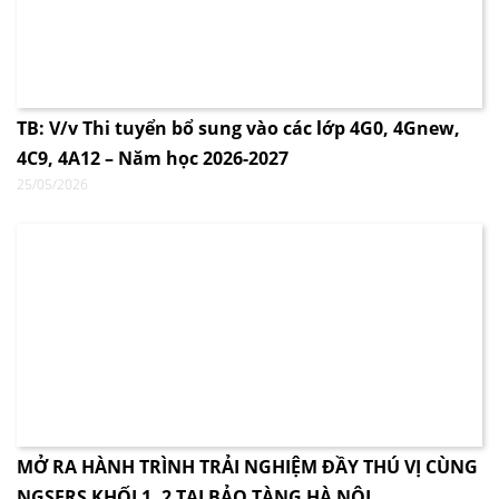
TB: V/v Thi tuyển bổ sung vào các lớp 4G0, 4Gnew,
4C9, 4A12 – Năm học 2026-2027
25/05/2026
MỞ RA HÀNH TRÌNH TRẢI NGHIỆM ĐẦY THÚ VỊ CÙNG
NGSERS KHỐI 1, 2 TẠI BẢO TÀNG HÀ NỘI