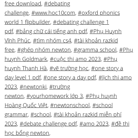
free download
,
#debating
challenge
,
#www.hoc10com
,
#oxford phonics
world 1 flipbuilder
,
#debating challenge 1
pdf
,
#bảng chữ cái tiếng anh pdf
,
#Phụ Huynh
Vĩnh Phúc
,
#tìm nhóm cs4
,
#tài khoản razkid
free
,
#ghép nhóm newton
,
#gramma school
,
#Phụ
huynh Goldmark
,
#cuộc thi amo 2023
,
#Phụ
huynh Thanh Hà
,
#vẽ trường học
,
#one story a
day level 1 pdf
,
#one story a day pdf
,
#lịch thi amo
2023
,
#newtonki
,
#trường
newton
,
#yourhomework lớp 3
,
#Phụ huynh
Hoàng Quốc Việt
,
#newtonschool
,
#school
grammar
,
#school
,
#tài khoản razkid miễn phí
2023
,
#debate challenge pdf
,
#amo 2023
,
#đề thi
học bổng newton
,