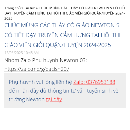
Trang chủ
»
Tin tức
»
CHÚC MỪNG CÁC THẦY CÔ GIÁO NEWTON 5 CÓ TIẾT
DẠY TRUYỀN CẢM HƯNG TẠI HỘI THI GIÁO VIÊN GIỎI QUẬN/HUYỆN 2024-
2025
CHÚC MỪNG CÁC THẦY CÔ GIÁO NEWTON 5
CÓ TIẾT DẠY TRUYỀN CẢM HƯNG TẠI HỘI THI
GIÁO VIÊN GIỎI QUẬN/HUYỆN 2024-2025
15/03/2025 10:48 AM
Nhóm Zalo Phụ huynh Newton 03:
https://zalo.me/g/eacish207
Phụ huynh vui lòng liên hệ
Zalo: 0376953188
để nhận đầy đủ thông tin tư vấn tuyển sinh về
trường Newton
tại đây