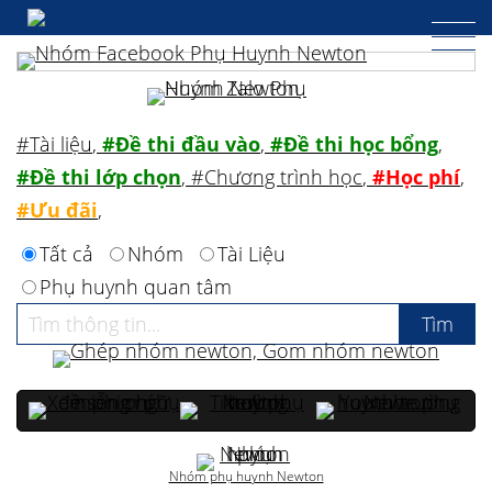
#Tài liệu
,
#Đề thi đầu vào
,
#Đề thi học bổng
,
#Đề thi lớp chọn
,
#Chương trình học
,
#Học phí
,
#Ưu đãi
,
Tất cả
Nhóm
Tài Liệu
Phụ huynh quan tâm
Nhóm phụ huynh Newton