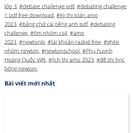
lớp 3
,
#debate challenge pdf
,
#debating challenge
1 pdf free download
,
#kỳ thi toán amo
2023
,
#bảng chữ cái tiếng anh pdf
,
#debating
challenge
,
#tìm nhóm cs4
,
#amo
2023
,
#newtonki
,
#tài khoản razkid free
,
#ghép
nhóm newton
,
#newtonschool
,
#Phụ huynh
Hoàng Quốc Việt
,
#lịch thi amo 2023
,
#đề thi học
bổng newton
,
Bài viết mới nhất