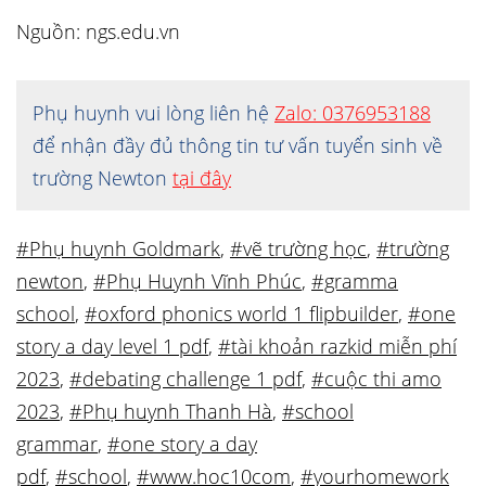
Nguồn: ngs.edu.vn
Phụ huynh vui lòng liên hệ
Zalo: 0376953188
để nhận đầy đủ thông tin tư vấn tuyển sinh về
trường Newton
tại đây
#Phụ huynh Goldmark
,
#vẽ trường học
,
#trường
newton
,
#Phụ Huynh Vĩnh Phúc
,
#gramma
school
,
#oxford phonics world 1 flipbuilder
,
#one
story a day level 1 pdf
,
#tài khoản razkid miễn phí
2023
,
#debating challenge 1 pdf
,
#cuộc thi amo
2023
,
#Phụ huynh Thanh Hà
,
#school
grammar
,
#one story a day
pdf
,
#school
,
#www.hoc10com
,
#yourhomework