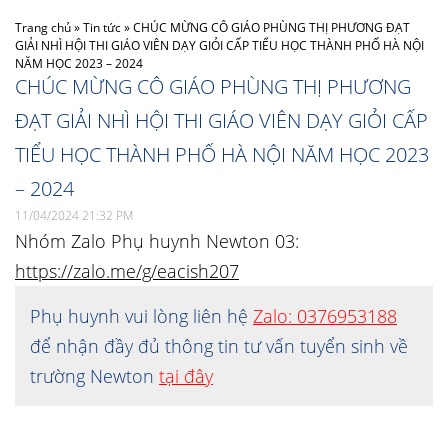
Trang chủ
»
Tin tức
»
CHÚC MỪNG CÔ GIÁO PHÙNG THỊ PHƯƠNG ĐẠT
GIẢI NHÌ HỘI THI GIÁO VIÊN DẠY GIỎI CẤP TIỂU HỌC THÀNH PHỐ HÀ NỘI
NĂM HỌC 2023 – 2024
CHÚC MỪNG CÔ GIÁO PHÙNG THỊ PHƯƠNG
ĐẠT GIẢI NHÌ HỘI THI GIÁO VIÊN DẠY GIỎI CẤP
TIỂU HỌC THÀNH PHỐ HÀ NỘI NĂM HỌC 2023
– 2024
11/04/2024 21:32 PM
Nhóm Zalo Phụ huynh Newton 03:
https://zalo.me/g/eacish207
Phụ huynh vui lòng liên hệ
Zalo: 0376953188
để nhận đầy đủ thông tin tư vấn tuyển sinh về
trường Newton
tại đây