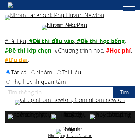
#Tài liệu
,
#Đề thi đầu vào
,
#Đề thi học bổng
,
#Đề thi lớp chọn
,
#Chương trình học
,
#Học phí
,
#Ưu đãi
,
Tất cả
Nhóm
Tài Liệu
Phụ huynh quan tâm
Nhóm phụ huynh Newton