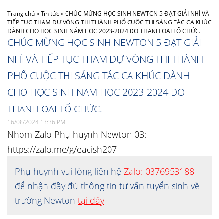
Trang chủ
»
Tin tức
»
CHÚC MỪNG HỌC SINH NEWTON 5 ĐẠT GIẢI NHÌ VÀ
TIẾP TỤC THAM DỰ VÒNG THI THÀNH PHỐ CUỘC THI SÁNG TÁC CA KHÚC
DÀNH CHO HỌC SINH NĂM HỌC 2023-2024 DO THANH OAI TỔ CHỨC.
CHÚC MỪNG HỌC SINH NEWTON 5 ĐẠT GIẢI
NHÌ VÀ TIẾP TỤC THAM DỰ VÒNG THI THÀNH
PHỐ CUỘC THI SÁNG TÁC CA KHÚC DÀNH
CHO HỌC SINH NĂM HỌC 2023-2024 DO
THANH OAI TỔ CHỨC.
16/08/2024 13:36 PM
Nhóm Zalo Phụ huynh Newton 03:
https://zalo.me/g/eacish207
Phụ huynh vui lòng liên hệ
Zalo: 0376953188
để nhận đầy đủ thông tin tư vấn tuyển sinh về
trường Newton
tại đây