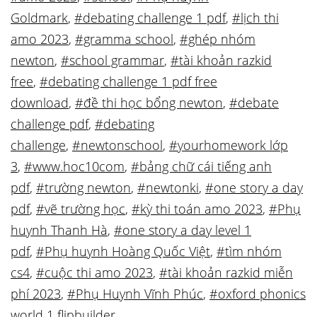
Goldmark
,
#debating challenge 1 pdf
,
#lịch thi
amo 2023
,
#gramma school
,
#ghép nhóm
newton
,
#school grammar
,
#tài khoản razkid
free
,
#debating challenge 1 pdf free
download
,
#đề thi học bổng newton
,
#debate
challenge pdf
,
#debating
challenge
,
#newtonschool
,
#yourhomework lớp
3
,
#www.hoc10com
,
#bảng chữ cái tiếng anh
pdf
,
#trường newton
,
#newtonki
,
#one story a day
pdf
,
#vẽ trường học
,
#kỳ thi toán amo 2023
,
#Phụ
huynh Thanh Hà
,
#one story a day level 1
pdf
,
#Phụ huynh Hoàng Quốc Việt
,
#tìm nhóm
cs4
,
#cuộc thi amo 2023
,
#tài khoản razkid miễn
phí 2023
,
#Phụ Huynh Vĩnh Phúc
,
#oxford phonics
world 1 flipbuilder
,