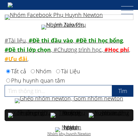
#Tài liệu
,
#Đề thi đầu vào
,
#Đề thi học bổng
,
#Đề thi lớp chọn
,
#Chương trình học
,
#Học phí
,
#Ưu đãi
,
Tất cả
Nhóm
Tài Liệu
Phụ huynh quan tâm
Nhóm phụ huynh Newton