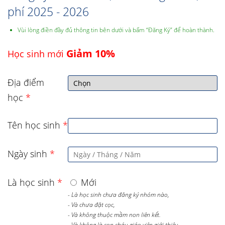
phí 2025 - 2026
Vùi lòng điền đầy đủ thông tin bên dưới và bấm “Đăng Ký” để hoàn thành.
Giảm 10%
Học sinh mới
Địa điểm
học
*
Tên học sinh
*
Ngày sinh
*
Là học sinh
*
Mới
- Là học sinh chưa đăng ký nhóm nào,
- Và chưa đặt cọc,
- Và không thuộc mầm non liên kết.
- Và không là con cháu giáo viên giới thiệu.