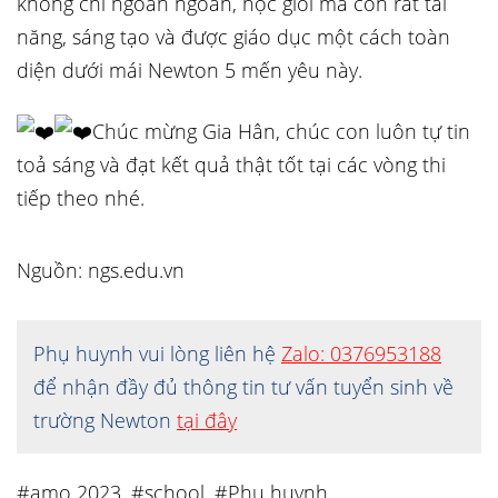
không chỉ ngoan ngoãn, học giỏi mà còn rất tài
năng, sáng tạo và được giáo dục một cách toàn
diện dưới mái Newton 5 mến yêu này.
Chúc mừng Gia Hân, chúc con luôn tự tin
toả sáng và đạt kết quả thật tốt tại các vòng thi
tiếp theo nhé.
Nguồn: ngs.edu.vn
Phụ huynh vui lòng liên hệ
Zalo: 0376953188
để nhận đầy đủ thông tin tư vấn tuyển sinh về
trường Newton
tại đây
#amo 2023
,
#school
,
#Phụ huynh