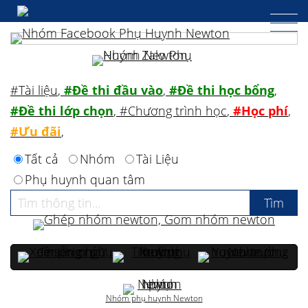
#Tài liệu
,
#Đề thi đầu vào
,
#Đề thi học bổng
,
#Đề thi lớp chọn
,
#Chương trình học
,
#Học phí
,
#Ưu đãi
,
Tất cả
Nhóm
Tài Liệu
Phụ huynh quan tâm
Nhóm phụ huynh Newton