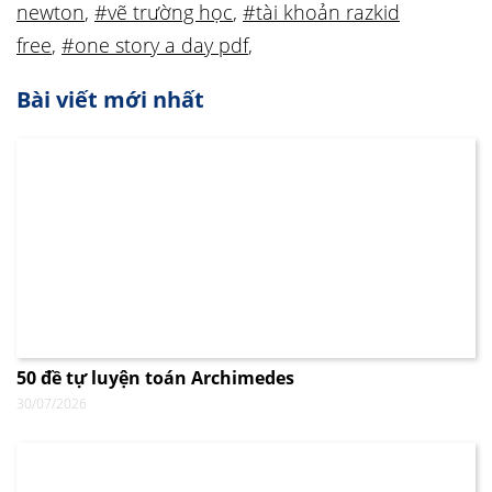
newton
,
#vẽ trường học
,
#tài khoản razkid
free
,
#one story a day pdf
,
Bài viết mới nhất
50 đề tự luyện toán Archimedes
30/07/2026