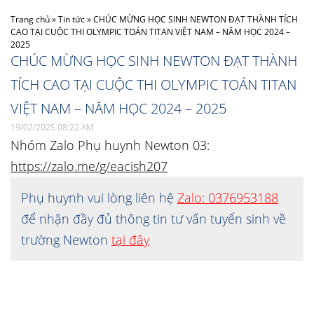
Trang chủ
»
Tin tức
»
CHÚC MỪNG HỌC SINH NEWTON ĐẠT THÀNH TÍCH
CAO TẠI CUỘC THI OLYMPIC TOÁN TITAN VIỆT NAM – NĂM HỌC 2024 –
2025
CHÚC MỪNG HỌC SINH NEWTON ĐẠT THÀNH
TÍCH CAO TẠI CUỘC THI OLYMPIC TOÁN TITAN
VIỆT NAM – NĂM HỌC 2024 – 2025
19/02/2025 08:22 AM
Nhóm Zalo Phụ huynh Newton 03:
https://zalo.me/g/eacish207
Phụ huynh vui lòng liên hệ
Zalo: 0376953188
để nhận đầy đủ thông tin tư vấn tuyển sinh về
trường Newton
tại đây