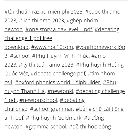
#tài khoản razkid miễn phí 2023
,
#cuộc thi amo
2023
,
#lịch thi amo 2023
,
#ghép nhóm
newton
,
#one story a day level 1 pdf
,
#debating
challenge 1 pdf free
download
,
#www.hoc10com
,
#yourhomework lớp
3
,
#school
,
#Phụ Huynh Vĩnh Phúc
,
#amo
2023
,
#kỳ thi toán amo 2023
,
#Phụ huynh Hoàng
Quốc Việt
,
#debate challenge pdf
,
#tìm nhóm
cs4
,
#oxford phonics world 1 flipbuilder
,
#Phụ
huynh Thanh Hà
,
#newtonki
,
#debating challenge
1 pdf
,
#newtonschool
,
#debating
challenge
,
#school grammar
,
#bảng chữ cái tiếng
anh pdf
,
#Phụ huynh Goldmark
,
#trường
newton
,
#gramma school
,
#đề thi học bổng