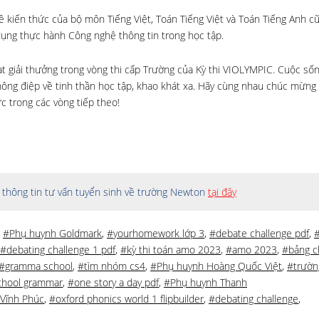
 kiến thức của bộ môn Tiếng Việt, Toán Tiếng Việt và Toán Tiếng Anh c
 dụng thực hành Công nghệ thông tin trong học tập.
t giải thưởng trong vòng thi cấp Trường của Kỳ thi VIOLYMPIC. Cuộc số
hông điệp về tinh thần học tập, khao khát xa. Hãy cùng nhau chúc mừng 
ức trong các vòng tiếp theo!
thông tin tư vấn tuyển sinh về trường Newton
tại đây
,
#Phụ huynh Goldmark
,
#yourhomework lớp 3
,
#debate challenge pdf
,
#
#debating challenge 1 pdf
,
#kỳ thi toán amo 2023
,
#amo 2023
,
#bảng ch
#gramma school
,
#tìm nhóm cs4
,
#Phụ huynh Hoàng Quốc Việt
,
#trườn
chool grammar
,
#one story a day pdf
,
#Phụ huynh Thanh
Vĩnh Phúc
,
#oxford phonics world 1 flipbuilder
,
#debating challenge
,