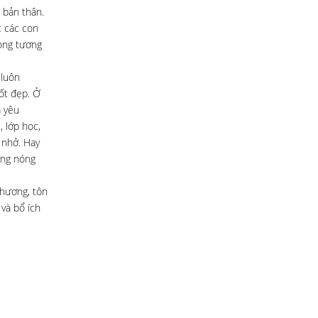
 bản thân.
c các con
rong tương
 luôn
tốt đẹp. Ở
a yêu
 lớp học,
 nhở. Hay
ông nóng
thương, tôn
 và bổ ích