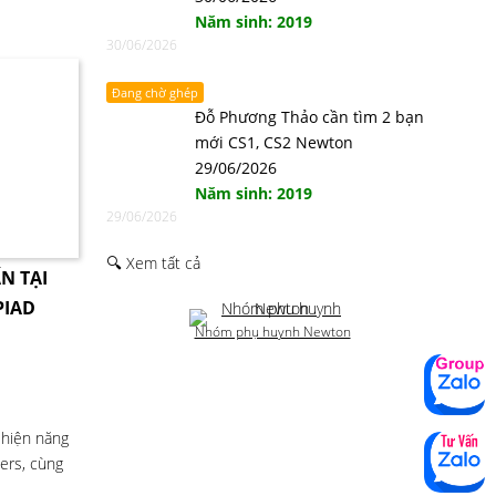
Năm sinh: 2019
30/06/2026
Đang chờ ghép
Đỗ Phương Thảo cần tìm 2 bạn
mới CS1, CS2 Newton
29/06/2026
Năm sinh: 2019
29/06/2026
🔍 Xem tất cả
N TẠI
PIAD
Nhóm phụ huynh Newton
 hiện năng
-ers, cùng