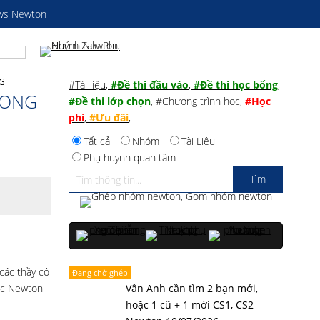
ws Newton
NG
#Tài liệu
,
#Đề thi đầu vào
,
#Đề thi học bổng
,
RONG
#Đề thi lớp chọn
,
#Chương trình học
,
#Học
phí
,
#Ưu đãi
,
Tất cả
Nhóm
Tài Liệu
Phụ huynh quan tâm
 các
thầy cô
Đang chờ ghép
học Newton
Vân Anh cần tìm 2 bạn mới,
hoặc 1 cũ + 1 mới CS1, CS2