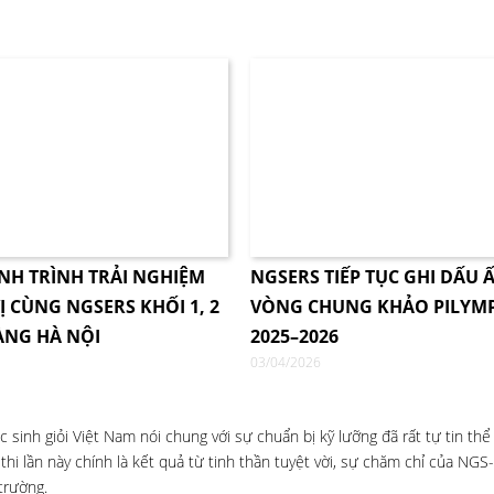
NH TRÌNH TRẢI NGHIỆM
NGSERS TIẾP TỤC GHI DẤU Ấ
Ị CÙNG NGSERS KHỐI 1, 2
VÒNG CHUNG KHẢO PILYM
ÀNG HÀ NỘI
2025–2026
03/04/2026
 sinh giỏi Việt Nam nói chung với sự chuẩn bị kỹ lưỡng đã rất tự tin thể
 thi lần này chính là kết quả từ tinh thần tuyệt vời, sự chăm chỉ của NGS
trường.