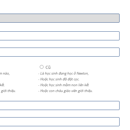
Cũ
m nào,
- Là học sinh đang học ở Newton,
- Hoặc học sinh đã đặt cọc.
kết.
- Hoặc học sinh mầm non liên kết
giới thiệu.
- Hoặc con cháu giáo viên giới thiệu.