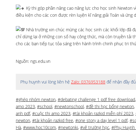
Kỳ thi góp phần nâng cao năng lực cho học sinh Newton về
điều kiện cho các con được rèn luyện kĩ năng giải Toán và ứng
Nhà trường xin chúc mừng các học sinh các khối lớp đã đạ
chỉ dừng lại ở những con số hay công thức, mà còn truyền tải t
cho các bạn tiếp tục tỏa sáng trên hành trình chinh phục tri th
Nguồn: ngs.edu.vn
Phụ huynh vui lòng liên hệ
Zalo: 0376953188
để nhận đầy đủ 
#ghép nhóm newton
,
#debating challenge 1 pdf free download
amo 2023
,
#school
,
#newtonschool
,
#đề thi học bổng newton
,
anh pdf
,
#cuộc thi amo 2023
,
#tài khoản razkid miễn phí 2023
,
newton
,
#tài khoản razkid free
,
#one story a day level 1 pdf
,
#s
Hà
,
#www.hoc10com
,
#newtonki
,
#vẽ trường học
,
#Phụ Huynh 