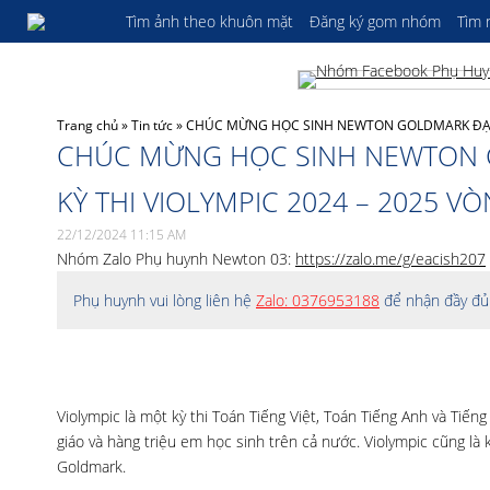
Tìm ảnh theo khuôn mặt
Đăng ký gom nhóm
Tìm
Trang chủ
»
Tin tức
»
CHÚC MỪNG HỌC SINH NEWTON GOLDMARK ĐẠT K
CHÚC MỪNG HỌC SINH NEWTON 
KỲ THI VIOLYMPIC 2024 – 2025 
22/12/2024 11:15 AM
Nhóm Zalo Phụ huynh Newton 03:
https://zalo.me/g/eacish207
Phụ huynh vui lòng liên hệ
Zalo: 0376953188
để nhận đầy đủ 
Violympic là một kỳ thi Toán Tiếng Việt, Toán Tiếng Anh và Tiến
giáo và hàng triệu em học sinh trên cả nước. Violympic cũng là
Goldmark.