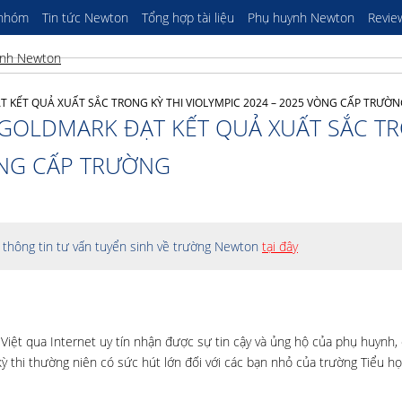
 nhóm
Tin tức Newton
Tổng hợp tài liệu
Phụ huynh Newton
Revie
ẾT QUẢ XUẤT SẮC TRONG KỲ THI VIOLYMPIC 2024 – 2025 VÒNG CẤP TRƯỜ
GOLDMARK ĐẠT KẾT QUẢ XUẤT SẮC T
VÒNG CẤP TRƯỜNG
thông tin tư vấn tuyển sinh về trường Newton
tại đây
g Việt qua Internet uy tín nhận được sự tin cậy và ủng hộ của phụ huynh,
 kỳ thi thường niên có sức hút lớn đối với các bạn nhỏ của trường Tiểu 