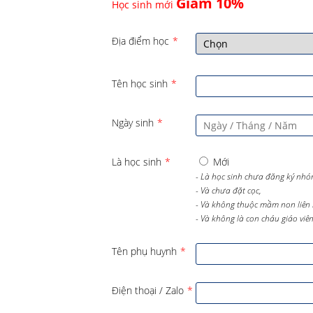
Giảm 10%
Học sinh mới
Địa điểm học
*
Tên học sinh
*
Ngày sinh
*
Là học sinh
*
Mới
- Là học sinh chưa đăng ký nhó
- Và chưa đặt cọc,
- Và không thuộc mầm non liên 
- Và không là con cháu giáo viên 
Tên phụ huynh
*
Điện thoại / Zalo
*