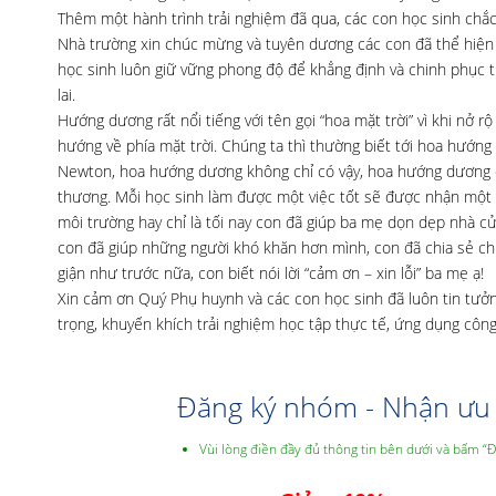
Thêm một hành trình trải nghiệm đã qua, các con học sinh chắ
Nhà trường xin chúc mừng và tuyên dương các con đã thể hiện 
học sinh luôn giữ vững phong độ để khẳng định và chinh phục t
lai.
Hướng dương rất nổi tiếng với tên gọi “hoa mặt trời” vì khi nở 
hướng về phía mặt trời. Chúng ta thì thường biết tới hoa hướng 
Newton, hoa hướng dương không chỉ có vậy, hoa hướng dương cò
thương. Mỗi học sinh làm được một việc tốt sẽ được nhận một bô
môi trường hay chỉ là tối nay con đã giúp ba mẹ dọn dẹp nhà c
con đã giúp những người khó khăn hơn mình, con đã chia sẻ chi
giận như trước nữa, con biết nói lời “cảm ơn – xin lỗi” ba mẹ ạ!
Xin cảm ơn Quý Phụ huynh và các con học sinh đã luôn tin tưở
trọng, khuyến khích trải nghiệm học tập thực tế, ứng dụng công 
Đăng ký nhóm - Nhận ưu 
Vùi lòng điền đầy đủ thông tin bên dưới và bấm “