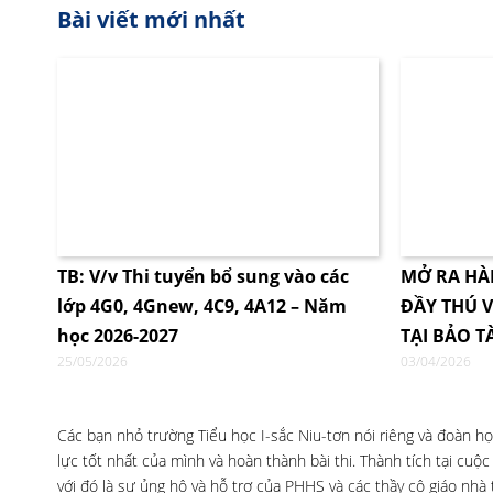
Bài viết mới nhất
TB: V/v Thi tuyển bổ sung vào các
MỞ RA HÀ
lớp 4G0, 4Gnew, 4C9, 4A12 – Năm
ĐẦY THÚ V
học 2026-2027
TẠI BẢO T
25/05/2026
03/04/2026
Các bạn nhỏ trường Tiểu học I-sắc Niu-tơn nói riêng và đoàn học
lực tốt nhất của mình và hoàn thành bài thi. Thành tích tại cuộc
với đó là sự ủng hộ và hỗ trợ của PHHS và các thầy cô giáo nhà 