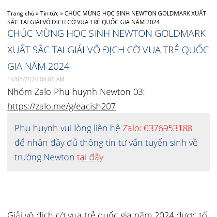
Trang chủ
»
Tin tức
»
CHÚC MỪNG HỌC SINH NEWTON GOLDMARK XUẤT
SẮC TẠI GIẢI VÔ ĐỊCH CỜ VUA TRẺ QUỐC GIA NĂM 2024
CHÚC MỪNG HỌC SINH NEWTON GOLDMARK
XUẤT SẮC TẠI GIẢI VÔ ĐỊCH CỜ VUA TRẺ QUỐC
GIA NĂM 2024
14/06/2024 08:06 AM
Nhóm Zalo Phụ huynh Newton 03:
https://zalo.me/g/eacish207
Phụ huynh vui lòng liên hệ
Zalo: 0376953188
để nhận đầy đủ thông tin tư vấn tuyển sinh về
trường Newton
tại đây
Giải vô địch cờ vua trẻ quốc gia năm 2024 được tổ