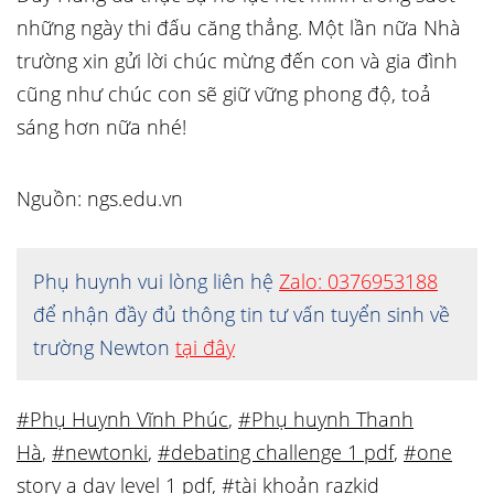
những ngày thi đấu căng thẳng. Một lần nữa Nhà
trường xin gửi lời chúc mừng đến con và gia đình
cũng như chúc con sẽ giữ vững phong độ, toả
sáng hơn nữa nhé!
Nguồn: ngs.edu.vn
Phụ huynh vui lòng liên hệ
Zalo: 0376953188
để nhận đầy đủ thông tin tư vấn tuyển sinh về
trường Newton
tại đây
#Phụ Huynh Vĩnh Phúc
,
#Phụ huynh Thanh
Hà
,
#newtonki
,
#debating challenge 1 pdf
,
#one
story a day level 1 pdf
,
#tài khoản razkid