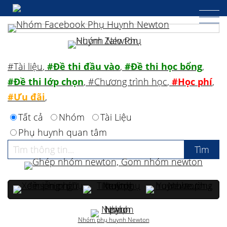
#Tài liệu
,
#Đề thi đầu vào
,
#Đề thi học bổng
,
#Đề thi lớp chọn
,
#Chương trình học
,
#Học phí
,
#Ưu đãi
,
Tất cả
Nhóm
Tài Liệu
Phụ huynh quan tâm
Nhóm phụ huynh Newton