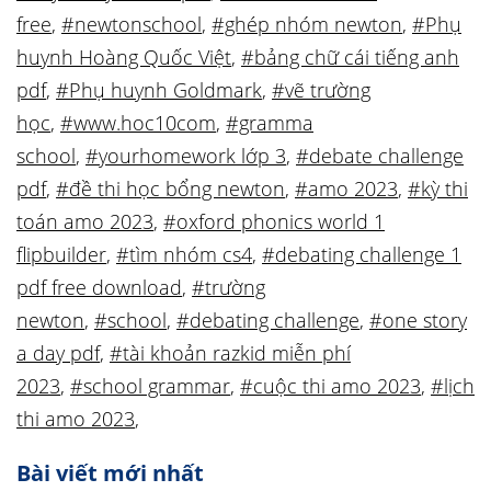
free
,
#newtonschool
,
#ghép nhóm newton
,
#Phụ
huynh Hoàng Quốc Việt
,
#bảng chữ cái tiếng anh
pdf
,
#Phụ huynh Goldmark
,
#vẽ trường
học
,
#www.hoc10com
,
#gramma
school
,
#yourhomework lớp 3
,
#debate challenge
pdf
,
#đề thi học bổng newton
,
#amo 2023
,
#kỳ thi
toán amo 2023
,
#oxford phonics world 1
flipbuilder
,
#tìm nhóm cs4
,
#debating challenge 1
pdf free download
,
#trường
newton
,
#school
,
#debating challenge
,
#one story
a day pdf
,
#tài khoản razkid miễn phí
2023
,
#school grammar
,
#cuộc thi amo 2023
,
#lịch
thi amo 2023
,
Bài viết mới nhất