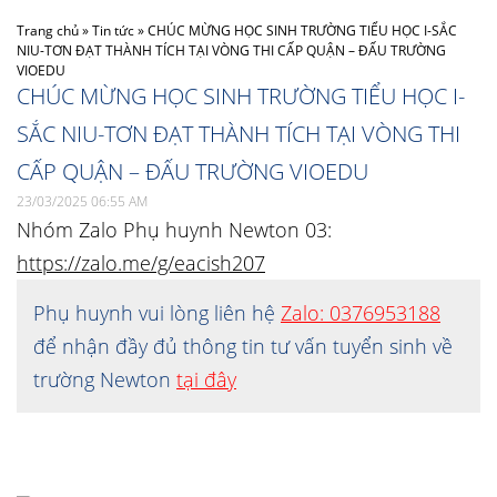
Trang chủ
»
Tin tức
»
CHÚC MỪNG HỌC SINH TRƯỜNG TIỂU HỌC I-SẮC
NIU-TƠN ĐẠT THÀNH TÍCH TẠI VÒNG THI CẤP QUẬN – ĐẤU TRƯỜNG
VIOEDU
CHÚC MỪNG HỌC SINH TRƯỜNG TIỂU HỌC I-
SẮC NIU-TƠN ĐẠT THÀNH TÍCH TẠI VÒNG THI
CẤP QUẬN – ĐẤU TRƯỜNG VIOEDU
23/03/2025 06:55 AM
Nhóm Zalo Phụ huynh Newton 03:
https://zalo.me/g/eacish207
Phụ huynh vui lòng liên hệ
Zalo: 0376953188
để nhận đầy đủ thông tin tư vấn tuyển sinh về
trường Newton
tại đây