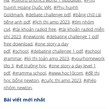
Hà
,
#oxford phonics world 1 flipbuilder
,
#Phụ
huynh Hoàng Quốc Việt
,
#Phụ huynh
Goldmark
,
#debate challenge pdf
,
#bảng chữ cái
tiếng anh pdf
,
#lịch thi amo 2023
,
#tìm nhóm
cs4
,
#tài khoản razkid free
,
#tài khoản razkid miễn
phí 2023
,
#newtonki
,
#debating challenge 1 pdf
free download
,
#one story a day
pdf
,
#school
,
#debating challenge 1 pdf
,
#school
grammar
,
#kỳ thi toán amo 2023
,
#yourhomework
lớp 3
,
#vẽ trường học
,
#one story a day level 1
pdf
,
#gramma school
,
#www.hoc10com
,
#đề thi
học bổng newton
,
#cuộc thi amo 2023
,
#ghép
nhóm newton
,
Bài viết mới nhất