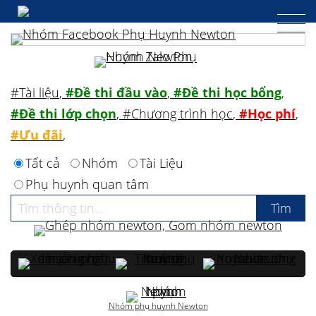
#Tài liệu
,
#Đề thi đầu vào
,
#Đề thi học bổng
,
#Đề thi lớp chọn
,
#Chương trình học
,
#Học phí
,
#Ưu đãi
,
Tất cả
Nhóm
Tài Liệu
Phụ huynh quan tâm
Nhóm phụ huynh Newton