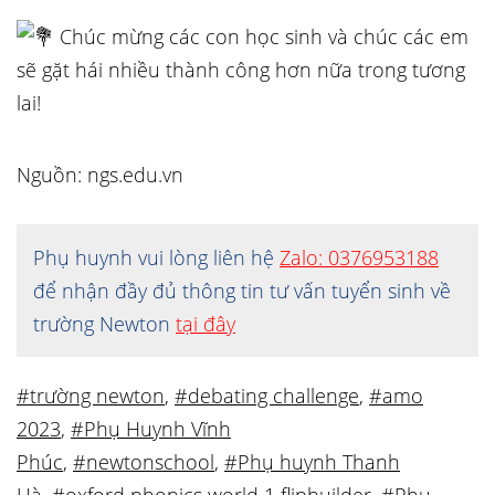
Chúc mừng các con học sinh và chúc các em
sẽ gặt hái nhiều thành công hơn nữa trong tương
lai!
Nguồn: ngs.edu.vn
Phụ huynh vui lòng liên hệ
Zalo: 0376953188
để nhận đầy đủ thông tin tư vấn tuyển sinh về
trường Newton
tại đây
#trường newton
,
#debating challenge
,
#amo
2023
,
#Phụ Huynh Vĩnh
Phúc
,
#newtonschool
,
#Phụ huynh Thanh