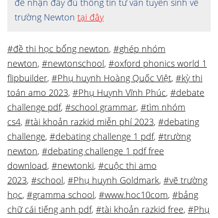
để nhận đầy đủ thông tin tư vấn tuyển sinh về
trường Newton
tại đây
#đề thi học bổng newton
,
#ghép nhóm
newton
,
#newtonschool
,
#oxford phonics world 1
flipbuilder
,
#Phụ huynh Hoàng Quốc Việt
,
#kỳ thi
toán amo 2023
,
#Phụ Huynh Vĩnh Phúc
,
#debate
challenge pdf
,
#school grammar
,
#tìm nhóm
cs4
,
#tài khoản razkid miễn phí 2023
,
#debating
challenge
,
#debating challenge 1 pdf
,
#trường
newton
,
#debating challenge 1 pdf free
download
,
#newtonki
,
#cuộc thi amo
2023
,
#school
,
#Phụ huynh Goldmark
,
#vẽ trường
học
,
#gramma school
,
#www.hoc10com
,
#bảng
chữ cái tiếng anh pdf
,
#tài khoản razkid free
,
#Phụ