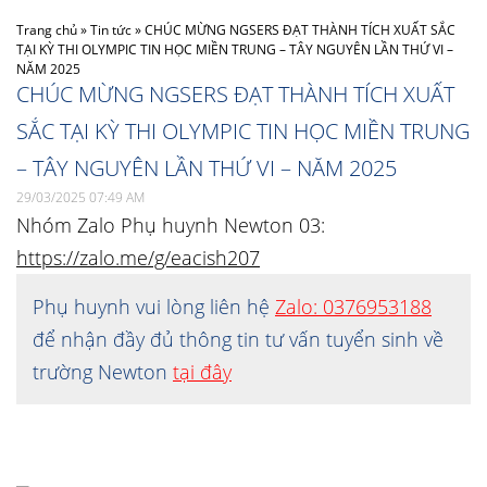
Trang chủ
»
Tin tức
»
CHÚC MỪNG NGSERS ĐẠT THÀNH TÍCH XUẤT SẮC
TẠI KỲ THI OLYMPIC TIN HỌC MIỀN TRUNG – TÂY NGUYÊN LẦN THỨ VI –
NĂM 2025
CHÚC MỪNG NGSERS ĐẠT THÀNH TÍCH XUẤT
SẮC TẠI KỲ THI OLYMPIC TIN HỌC MIỀN TRUNG
– TÂY NGUYÊN LẦN THỨ VI – NĂM 2025
29/03/2025 07:49 AM
Nhóm Zalo Phụ huynh Newton 03:
https://zalo.me/g/eacish207
Phụ huynh vui lòng liên hệ
Zalo: 0376953188
để nhận đầy đủ thông tin tư vấn tuyển sinh về
trường Newton
tại đây