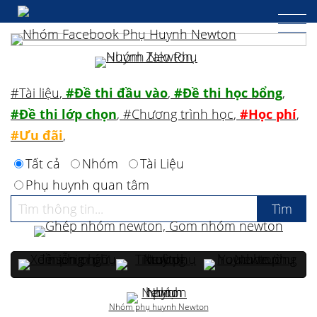
#Tài liệu
,
#Đề thi đầu vào
,
#Đề thi học bổng
,
#Đề thi lớp chọn
,
#Chương trình học
,
#Học phí
,
#Ưu đãi
,
Tất cả
Nhóm
Tài Liệu
Phụ huynh quan tâm
Nhóm phụ huynh Newton