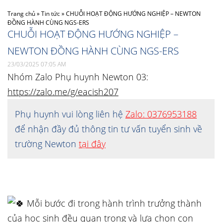
Trang chủ
»
Tin tức
»
CHUỖI HOẠT ĐỘNG HƯỚNG NGHIỆP – NEWTON
ĐỒNG HÀNH CÙNG NGS-ERS
CHUỖI HOẠT ĐỘNG HƯỚNG NGHIỆP –
NEWTON ĐỒNG HÀNH CÙNG NGS-ERS
23/03/2025 07:05 AM
Nhóm Zalo Phụ huynh Newton 03:
https://zalo.me/g/eacish207
Phụ huynh vui lòng liên hệ
Zalo: 0376953188
để nhận đầy đủ thông tin tư vấn tuyển sinh về
trường Newton
tại đây
Mỗi bước đi trong hành trình trưởng thành
của học sinh đều quan trọng và lựa chọn con