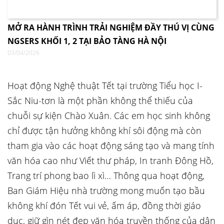
MỞ RA HÀNH TRÌNH TRẢI NGHIỆM ĐẦY THÚ VỊ CÙNG
NGSERS KHỐI 1, 2 TẠI BẢO TÀNG HÀ NỘI
03/04/2026
Hoạt động Nghệ thuật Tết tại trường Tiểu học I-
Sắc Niu-tơn là một phần không thể thiếu của
chuỗi sự kiện Chào Xuân. Các em học sinh không
chỉ được tận hưởng không khí sôi động mà còn
tham gia vào các hoạt động sáng tạo và mang tính
văn hóa cao như Viết thư pháp, In tranh Đông Hồ,
Trang trí phong bao lì xì… Thông qua hoạt động,
Ban Giám Hiệu nhà trường mong muốn tạo bầu
không khí đón Tết vui vẻ, ấm áp, đồng thời giáo
dục, giữ gìn nét đẹp văn hóa truyền thống của dân