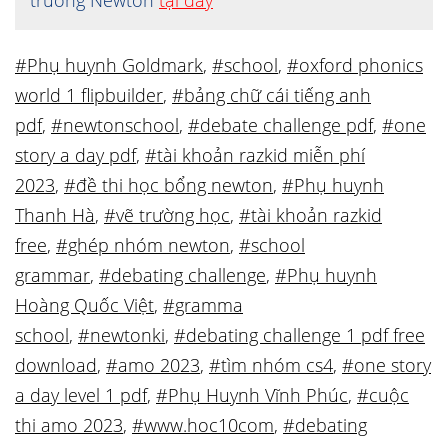
trường Newton
tại đây
#Phụ huynh Goldmark
,
#school
,
#oxford phonics
world 1 flipbuilder
,
#bảng chữ cái tiếng anh
pdf
,
#newtonschool
,
#debate challenge pdf
,
#one
story a day pdf
,
#tài khoản razkid miễn phí
2023
,
#đề thi học bổng newton
,
#Phụ huynh
Thanh Hà
,
#vẽ trường học
,
#tài khoản razkid
free
,
#ghép nhóm newton
,
#school
grammar
,
#debating challenge
,
#Phụ huynh
Hoàng Quốc Việt
,
#gramma
school
,
#newtonki
,
#debating challenge 1 pdf free
download
,
#amo 2023
,
#tìm nhóm cs4
,
#one story
a day level 1 pdf
,
#Phụ Huynh Vĩnh Phúc
,
#cuộc
thi amo 2023
,
#www.hoc10com
,
#debating