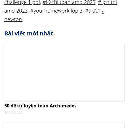
challenge 1 pdf
,
#kỳ thi toán amo 2023
,
#lịch thi
amo 2023
,
#yourhomework lớp 3
,
#trường
newton
,
Bài viết mới nhất
50 đề tự luyện toán Archimedes
30/07/2026