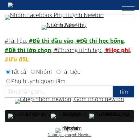
#Tài liệu
,
#Đề thi đầu vào
,
#Đề thi học bổng
,
#Đề thi lớp chọn
,
#Chương trình học
,
#Học phí
,
#Ưu đãi
,
Tất cả
Nhóm
Tài Liệu
Phụ huynh quan tâm
Nhóm phụ huynh Newton