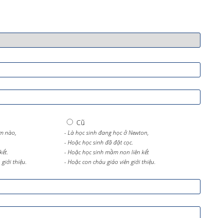
Cũ
m nào,
- Là học sinh đang học ở Newton,
- Hoặc học sinh đã đặt cọc.
kết.
- Hoặc học sinh mầm non liên kết
giới thiệu.
- Hoặc con cháu giáo viên giới thiệu.