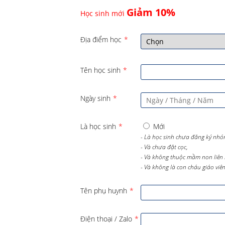
Giảm 10%
Học sinh mới
Địa điểm học
*
Tên học sinh
*
Ngày sinh
*
Là học sinh
*
Mới
- Là học sinh chưa đăng ký nhó
- Và chưa đặt cọc,
- Và không thuộc mầm non liên 
- Và không là con cháu giáo viên 
Tên phụ huynh
*
Điện thoại / Zalo
*