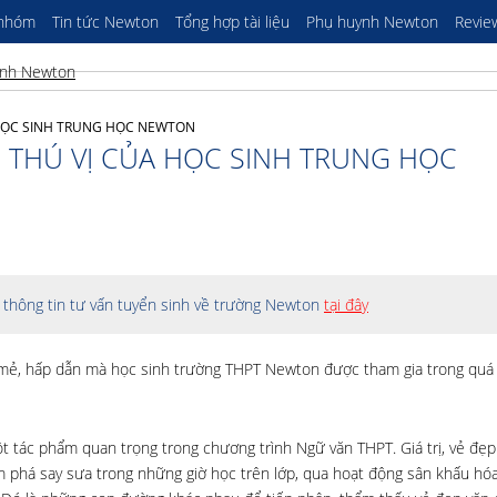
 nhóm
Tin tức Newton
Tổng hợp tài liệu
Phụ huynh Newton
Revie
 HỌC SINH TRUNG HỌC NEWTON
P THÚ VỊ CỦA HỌC SINH TRUNG HỌC
thông tin tư vấn tuyển sinh về trường Newton
tại đây
 mẻ, hấp dẫn mà học sinh trường THPT Newton được tham gia trong quá 
một tác phẩm quan trọng trong chương trình Ngữ văn THPT. Giá trị, vẻ đẹp
 phá say sưa trong những giờ học trên lớp, qua hoạt động sân khấu hó