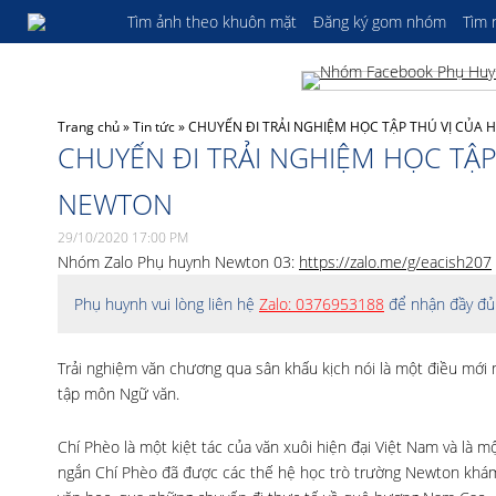
Tìm ảnh theo khuôn mặt
Đăng ký gom nhóm
Tìm
Trang chủ
»
Tin tức
»
CHUYẾN ĐI TRẢI NGHIỆM HỌC TẬP THÚ VỊ CỦA
CHUYẾN ĐI TRẢI NGHIỆM HỌC TẬ
NEWTON
29/10/2020 17:00 PM
Nhóm Zalo Phụ huynh Newton 03:
https://zalo.me/g/eacish207
Phụ huynh vui lòng liên hệ
Zalo: 0376953188
để nhận đầy đủ 
Trải nghiệm văn chương qua sân khấu kịch nói là một điều mới
tập môn Ngữ văn.
Chí Phèo là một kiệt tác của văn xuôi hiện đại Việt Nam và là 
ngắn Chí Phèo đã được các thế hệ học trò trường Newton khám