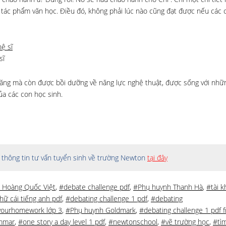
g tác phẩm văn học. Điều đó, không phải lúc nào cũng đạt được nếu các 
sĩ
 năng mà còn được bồi dưỡng về năng lực nghệ thuật, được sống với nh
ủa các con học sinh.
thông tin tư vấn tuyển sinh về trường Newton
tại đây
 Hoàng Quốc Việt
,
#debate challenge pdf
,
#Phụ huynh Thanh Hà
,
#tài k
hữ cái tiếng anh pdf
,
#debating challenge 1 pdf
,
#debating
yourhomework lớp 3
,
#Phụ huynh Goldmark
,
#debating challenge 1 pdf f
mmar
,
#one story a day level 1 pdf
,
#newtonschool
,
#vẽ trường học
,
#tì