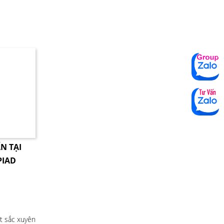
N TẠI
PIAD
ất sắc xuyên