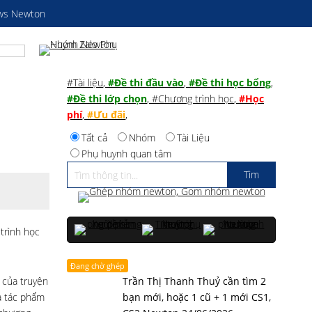
ws Newton
#Tài liệu
,
#Đề thi đầu vào
,
#Đề thi học bổng
,
#Đề thi lớp chọn
,
#Chương trình học
,
#Học
phí
,
#Ưu đãi
,
Tất cả
Nhóm
Tài Liệu
Phụ huynh quan tâm
trình học
Đang chờ ghép
 của truyện
Trần Thị Thanh Thuỷ cần tìm 2
a tác phẩm
bạn mới, hoặc 1 cũ + 1 mới CS1,