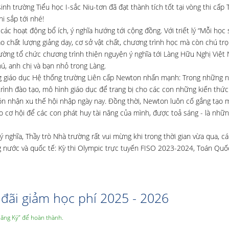
nh trường Tiểu học I-sắc Niu-tơn đã đạt thành tích tốt tại vòng thi cấp 
i sắp tới nhé!
ác hoạt động bổ ích, ý nghĩa hướng tới cộng đồng. Với triết lý “Mỗi học 
ao chất lượng giảng dạy, cơ sở vật chất, chương trình học mà còn chú tr
ường tổ chức chương trình thiện nguyện ý nghĩa tới Làng Hữu Nghị Việt
ú, anh chị và bạn nhỏ trong Làng.
đồng giáo dục Hệ thống trường Liên cấp Newton nhấn mạnh: Trong những 
rình đào tạo, mô hình giáo dục để trang bị cho các con những kiến thức
đón nhận xu thế hội nhập ngày nay. Đồng thời, Newton luôn cố gắng tạo 
o cơ hội để các con phát huy tài năng của mình, được toả sáng - là nhữn
 nghĩa, Thầy trò Nhà trường rất vui mừng khi trong thời gian vừa qua, c
ong nước và quốc tế: Kỳ thi Olympic trực tuyến FISO 2023-2024, Toán Quố
đãi giảm học phí 2025 - 2026
Đăng Ký” để hoàn thành.