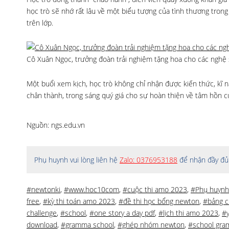
học trò sẽ nhớ rất lâu về một biểu tượng của tình thương tron
trên lớp.
Cô Xuân Ngọc, trưởng đoàn trải nghiệm tặng hoa cho các nghệ 
Một buổi xem kịch, học trò không chỉ nhận được kiến thức, kĩ
chân thành, trong sáng quý giá cho sự hoàn thiện về tâm hồn c
Nguồn: ngs.edu.vn
Phụ huynh vui lòng liên hệ
Zalo: 0376953188
để nhận đầy đủ 
#newtonki
,
#www.hoc10com
,
#cuộc thi amo 2023
,
#Phụ huynh
free
,
#kỳ thi toán amo 2023
,
#đề thi học bổng newton
,
#bảng c
challenge
,
#school
,
#one story a day pdf
,
#lịch thi amo 2023
,
#
download
,
#gramma school
,
#ghép nhóm newton
,
#school gra