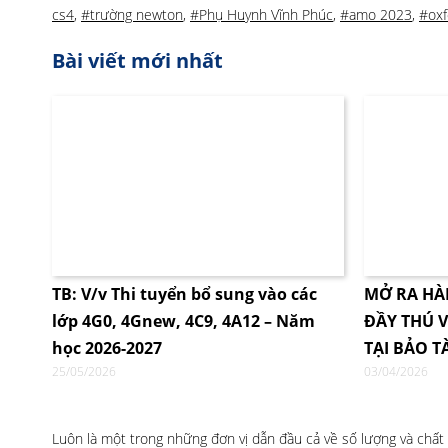
cs4
,
#trường newton
,
#Phụ Huynh Vĩnh Phúc
,
#amo 2023
,
#oxf
Bài viết mới nhất
TB: V/v Thi tuyển bổ sung vào các
MỞ RA HÀ
lớp 4G0, 4Gnew, 4C9, 4A12 – Năm
ĐẦY THÚ V
học 2026-2027
TẠI BẢO T
25/05/2026
03/04/2026
Luôn là một trong những đơn vị dẫn đầu cả về số lượng và chất