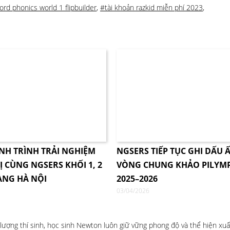
ord phonics world 1 flipbuilder
,
#tài khoản razkid miễn phí 2023
,
NH TRÌNH TRẢI NGHIỆM
NGSERS TIẾP TỤC GHI DẤU Ấ
Ị CÙNG NGSERS KHỐI 1, 2
VÒNG CHUNG KHẢO PILYM
ÀNG HÀ NỘI
2025–2026
03/04/2026
 lượng thí sinh, học sinh Newton luôn giữ vững phong độ và thể hiện xu