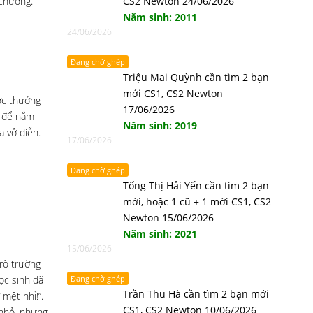
chương.
CS2 Newton 24/06/2026
Năm sinh: 2011
24/06/2026
Đang chờ ghép
Triệu Mai Quỳnh cần tìm 2 bạn
mới CS1, CS2 Newton
ợc thưởng
17/06/2026
n để nắm
Năm sinh: 2019
a vở diễn.
17/06/2026
Đang chờ ghép
Tống Thị Hải Yến cần tìm 2 bạn
mới, hoặc 1 cũ + 1 mới CS1, CS2
Newton 15/06/2026
Năm sinh: 2021
15/06/2026
trò trường
ọc sinh đã
Đang chờ ghép
Trần Thu Hà cần tìm 2 bạn mới
 mệt nhỉ!”.
CS1, CS2 Newton 10/06/2026
 nhỏ, nhưng