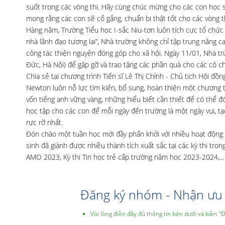
suốt trong các vòng thi. Hãy cùng chúc mừng cho các con học si
mong rằng các con sẽ cố gắng, chuẩn bị thật tốt cho các vòng th
Hàng năm, Trường Tiểu học I-sắc Niu-tơn luôn tích cực tổ chức c
nhà lãnh đạo tương lai”, Nhà trường không chỉ tập trung nâng c
công tác thiện nguyện đóng góp cho xã hội. Ngày 11/01, Nhà tr
Đức, Hà Nội) để gặp gỡ và trao tặng các phần quà cho các cô ch
Chia sẻ tại chương trình Tiến sĩ Lê Thị Chính - Chủ tịch Hội 
Newton luôn nỗ lực tìm kiến, bổ sung, hoàn thiện một chương t
vốn tiếng anh vững vàng, những hiểu biết cần thiết để có thể 
học tập cho các con để mỗi ngày đến trường là một ngày vui, tạ
rực rỡ nhất.
Đón chào một tuần học mới đầy phấn khởi với nhiều hoạt động ý
sinh đã giành được nhiều thành tích xuất sắc tại các kỳ thi tr
AMO 2023, Kỳ thi Tin học trẻ cấp trường năm học 2023-2024,...
Đăng ký nhóm - Nhận ưu 
Vùi lòng điền đầy đủ thông tin bên dưới và bấm “