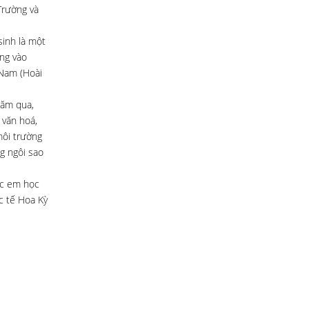
Trường và
sinh là một
ọng vào
 Nam (Hoài
năm qua,
 văn hoá,
môi trường
g ngôi sao
ác em học
c tế Hoa Kỳ