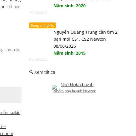
Năm sinh: 2020
con chỉ học
10/06/2026
Đang chờ ghép
Nguyễn Quang Trung cần tìm 2
bạn mới CS1, CS2 Newton
08/06/2026
ững cảm xúc
Năm sinh: 2015
08/06/2026
🔍 Xem tất cả
Nhóm phụ huynh Newton
hoản razkid
ree
m nhóm