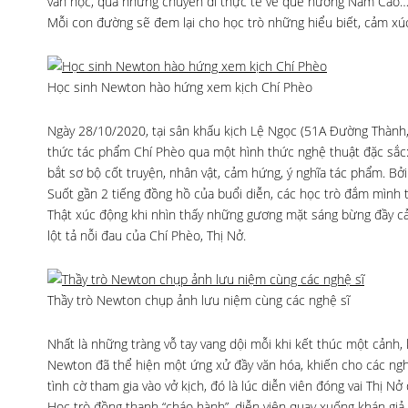
văn học, qua những chuyến đi thực tế về quê hương Nam Cao…
Mỗi con đường sẽ đem lại cho học trò những hiểu biết, cảm xúc,
Học sinh Newton hào hứng xem kịch Chí Phèo
Ngày 28/10/2020, tại sân khấu kịch Lệ Ngọc (51A Đường Thành,
thức tác phẩm Chí Phèo qua một hình thức nghệ thuật đặc sắc:
bắt sơ bộ cốt truyện, nhân vật, cảm hứng, ý nghĩa tác phẩm. Bởi 
Suốt gần 2 tiếng đồng hồ của buổi diễn, các học trò đắm mình 
Thật xúc động khi nhìn thấy những gương mặt sáng bừng đầy cả
lột tả nỗi đau của Chí Phèo, Thị Nở.
Thầy trò Newton chụp ảnh lưu niệm cùng các nghệ sĩ
Nhất là những tràng vỗ tay vang dội mỗi khi kết thúc một cảnh, k
Newton đã thể hiện một ứng xử đầy văn hóa, khiến cho các nghệ 
tình cờ tham gia vào vở kịch, đó là lúc diễn viên đóng vai Thị Nở
Học trò đồng thanh “cháo hành”, diễn viên quay xuống khán giả 