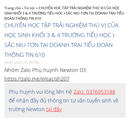
Trang chủ
»
Tin tức
»
CHUYẾN HỌC TẬP TRẢI NGHIỆM THÚ VỊ CỦA HỌC
SINH KHỐI 3 & 4 TRƯỜNG TIỂU HỌC I-SẮC NIU-TƠN TẠI DOANH TRẠI TIỂU
ĐOÀN THÔNG TIN 610
CHUYẾN HỌC TẬP TRẢI NGHIỆM THÚ VỊ CỦA
HỌC SINH KHỐI 3 & 4 TRƯỜNG TIỂU HỌC I-
SẮC NIU-TƠN TẠI DOANH TRẠI TIỂU ĐOÀN
THÔNG TIN 610
04/01/2025 15:39 PM
Nhóm Zalo Phụ huynh Newton 03:
https://zalo.me/g/eacish207
Phụ huynh vui lòng liên hệ
Zalo: 0376953188
để nhận đầy đủ thông tin tư vấn tuyển sinh về
trường Newton
tại đây