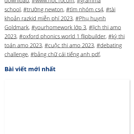
download
,
#www.hoc10com
,
#gramma
school
,
#trường newton
,
#tìm nhóm cs4
,
#tài
khoản razkid miễn phí 2023
,
#Phụ huynh
Goldmark
,
#yourhomework lớp 3
,
#lịch thi amo
2023
,
#oxford phonics world 1 flipbuilder
,
#kỳ thi
toán amo 2023
,
#cuộc thi amo 2023
,
#debating
challenge
,
#bảng chữ cái tiếng anh pdf
,
Bài viết mới nhất