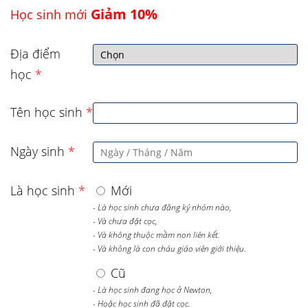
Giảm 10%
Học sinh mới
Địa điểm
học
*
Tên học sinh
*
Ngày sinh
*
Là học sinh
*
Mới
- Là học sinh chưa đăng ký nhóm nào,
- Và chưa đặt cọc,
- Và không thuộc mầm non liên kết.
- Và không là con cháu giáo viên giới thiệu.
Cũ
- Là học sinh đang học ở Newton,
- Hoặc học sinh đã đặt cọc.