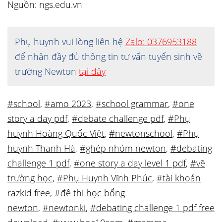
Nguồn: ngs.edu.vn
Phụ huynh vui lòng liên hệ
Zalo: 0376953188
để nhận đầy đủ thông tin tư vấn tuyển sinh về
trường Newton
tại đây
#school
,
#amo 2023
,
#school grammar
,
#one
story a day pdf
,
#debate challenge pdf
,
#Phụ
huynh Hoàng Quốc Việt
,
#newtonschool
,
#Phụ
huynh Thanh Hà
,
#ghép nhóm newton
,
#debating
challenge 1 pdf
,
#one story a day level 1 pdf
,
#vẽ
trường học
,
#Phụ Huynh Vĩnh Phúc
,
#tài khoản
razkid free
,
#đề thi học bổng
newton
,
#newtonki
,
#debating challenge 1 pdf free