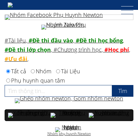
#Tài liệu
,
#Đề thi đầu vào
,
#Đề thi học bổng
,
#Đề thi lớp chọn
,
#Chương trình học
,
#Học phí
,
#Ưu đãi
,
Tất cả
Nhóm
Tài Liệu
Phụ huynh quan tâm
Nhóm phụ huynh Newton