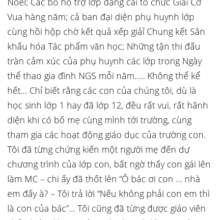
Noel; Các bố hỗ trợ lớp đăng cai tổ chức Giải Cờ
Vua hàng năm; cả ban đại diện phụ huynh lớp
cùng hồi hộp chờ kết quả xếp giảỉ Chung kết Sân
khấu hóa Tác phẩm văn học; Những tận thi đấu
tràn cảm xúc của phụ huynh các lớp trong Ngày
thể thao gia đình NGS mỗi năm….. Không thể kể
hết… Chỉ biết rằng các con của chúng tôi, dù là
học sinh lớp 1 hay đã lớp 12, đều rất vui, rất hãnh
diện khi có bố mẹ cùng mình tới trường, cùng
tham gia các hoạt động giáo dục của trường con.
Tôi đã từng chứng kiến một người mẹ đến dự
chương trình của lớp con, bất ngờ thấy con gái lên
làm MC – chi ấy đã thốt lên “Ô bác ơi con … nhà
em đấy à? – Tôi trả lời “Nếu không phải con em thì
là con của bác”… Tôi cũng đã từng được giáo viên