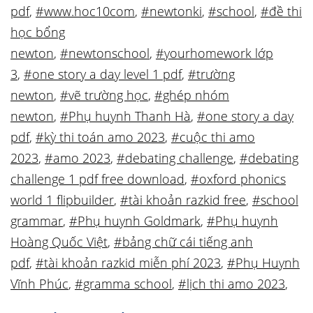
pdf
,
#www.hoc10com
,
#newtonki
,
#school
,
#đề thi
học bổng
newton
,
#newtonschool
,
#yourhomework lớp
3
,
#one story a day level 1 pdf
,
#trường
newton
,
#vẽ trường học
,
#ghép nhóm
newton
,
#Phụ huynh Thanh Hà
,
#one story a day
pdf
,
#kỳ thi toán amo 2023
,
#cuộc thi amo
2023
,
#amo 2023
,
#debating challenge
,
#debating
challenge 1 pdf free download
,
#oxford phonics
world 1 flipbuilder
,
#tài khoản razkid free
,
#school
grammar
,
#Phụ huynh Goldmark
,
#Phụ huynh
Hoàng Quốc Việt
,
#bảng chữ cái tiếng anh
pdf
,
#tài khoản razkid miễn phí 2023
,
#Phụ Huynh
Vĩnh Phúc
,
#gramma school
,
#lịch thi amo 2023
,