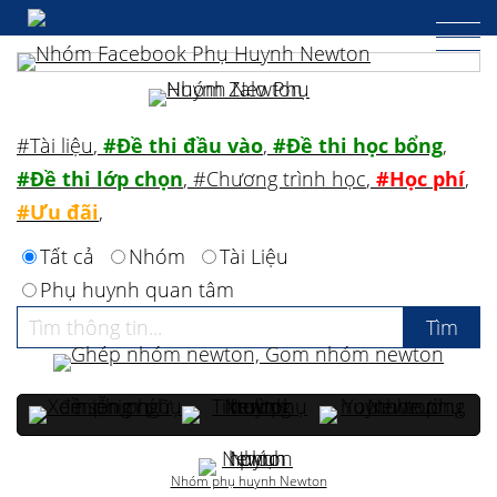
#Tài liệu
,
#Đề thi đầu vào
,
#Đề thi học bổng
,
#Đề thi lớp chọn
,
#Chương trình học
,
#Học phí
,
#Ưu đãi
,
Tất cả
Nhóm
Tài Liệu
Phụ huynh quan tâm
Nhóm phụ huynh Newton