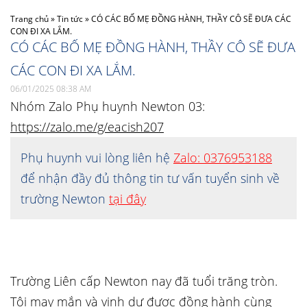
Trang chủ
»
Tin tức
»
CÓ CÁC BỐ MẸ ĐỒNG HÀNH, THẦY CÔ SẼ ĐƯA CÁC
CON ĐI XA LẮM.
CÓ CÁC BỐ MẸ ĐỒNG HÀNH, THẦY CÔ SẼ ĐƯA
CÁC CON ĐI XA LẮM.
06/01/2025 08:38 AM
Nhóm Zalo Phụ huynh Newton 03:
https://zalo.me/g/eacish207
Phụ huynh vui lòng liên hệ
Zalo: 0376953188
để nhận đầy đủ thông tin tư vấn tuyển sinh về
trường Newton
tại đây
Trường Liên cấp Newton nay đã tuổi trăng tròn.
Tôi may mắn và vinh dự được đồng hành cùng