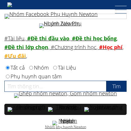
#Tài liệu
,
#Đề thi đầu vào
,
#Đề thi học bổng
,
#Đề thi lớp chọn
,
#Chương trình học
,
#Học phí
,
#Ưu đãi
,
Tất cả
Nhóm
Tài Liệu
Phụ huynh quan tâm
Nhóm phụ huynh Newton