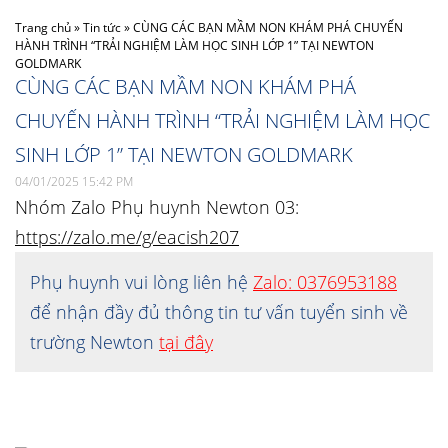
Trang chủ
»
Tin tức
»
CÙNG CÁC BẠN MẦM NON KHÁM PHÁ CHUYẾN
HÀNH TRÌNH “TRẢI NGHIỆM LÀM HỌC SINH LỚP 1” TẠI NEWTON
GOLDMARK
CÙNG CÁC BẠN MẦM NON KHÁM PHÁ
CHUYẾN HÀNH TRÌNH “TRẢI NGHIỆM LÀM HỌC
SINH LỚP 1” TẠI NEWTON GOLDMARK
04/01/2025 15:42 PM
Nhóm Zalo Phụ huynh Newton 03:
https://zalo.me/g/eacish207
Phụ huynh vui lòng liên hệ
Zalo: 0376953188
để nhận đầy đủ thông tin tư vấn tuyển sinh về
trường Newton
tại đây