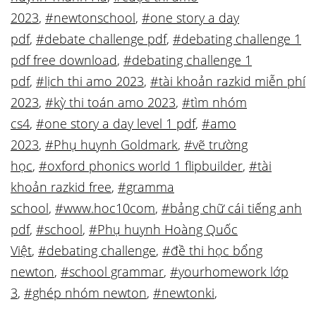
2023
,
#newtonschool
,
#one story a day
pdf
,
#debate challenge pdf
,
#debating challenge 1
pdf free download
,
#debating challenge 1
pdf
,
#lịch thi amo 2023
,
#tài khoản razkid miễn phí
2023
,
#kỳ thi toán amo 2023
,
#tìm nhóm
cs4
,
#one story a day level 1 pdf
,
#amo
2023
,
#Phụ huynh Goldmark
,
#vẽ trường
học
,
#oxford phonics world 1 flipbuilder
,
#tài
khoản razkid free
,
#gramma
school
,
#www.hoc10com
,
#bảng chữ cái tiếng anh
pdf
,
#school
,
#Phụ huynh Hoàng Quốc
Việt
,
#debating challenge
,
#đề thi học bổng
newton
,
#school grammar
,
#yourhomework lớp
3
,
#ghép nhóm newton
,
#newtonki
,