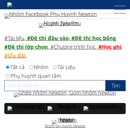
#Tài liệu
,
#Đề thi đầu vào
,
#Đề thi học bổng
,
#Đề thi lớp chọn
,
#Chương trình học
,
#Học phí
,
#Ưu đãi
,
Tất cả
Nhóm
Tài Liệu
Phụ huynh quan tâm
Nhóm phụ huynh Newton