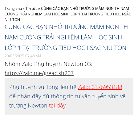
Trang chủ
»
Tin tức
»
CÙNG CÁC BẠN NHỎ TRƯỜNG MẦM NON TH NAM
CƯỜNG TRẢI NGHIỆM LÀM HỌC SINH LỚP 1 TẠI TRƯỜNG TIỂU HỌC I-SẮC
NIU-TƠN
CÙNG CÁC BẠN NHỎ TRƯỜNG MẦM NON TH
NAM CƯỜNG TRẢI NGHIỆM LÀM HỌC SINH
LỚP 1 TẠI TRƯỜNG TIỂU HỌC I-SẮC NIU-TƠN
29/03/2025 07:48 AM
Nhóm Zalo Phụ huynh Newton 03:
https://zalo.me/g/eacish207
Phụ huynh vui lòng liên hệ
Zalo: 0376953188
để nhận đầy đủ thông tin tư vấn tuyển sinh về
trường Newton
tại đây