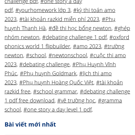
challenge pdf
,
#one story a day
pdf
,
#yourhomework lớp 3
,
#kỳ thi toán amo
2023
,
#tài khoản razkid miễn phí 2023
,
#Phụ
huynh Thanh Hà
,
#đề thi học bổng newton
,
#ghép
nhóm newton
,
#debating challenge 1 pdf
,
#oxford
phonics world 1 flipbuilder
,
#amo 2023
,
#trường
newton
,
#school
,
#newtonschool
,
#cuộc thi amo
2023
,
#debating challenge
,
#Phụ Huynh Vĩnh
Phúc
,
#Phụ huynh Goldmark
,
#lịch thi amo
2023
,
#Phụ huynh Hoàng Quốc Việt
,
#tài khoản
razkid free
,
#school grammar
,
#debating challenge
1 pdf free download
,
#vẽ trường học
,
#gramma
school
,
#one story a day level 1 pdf
,
Bài viết mới nhất