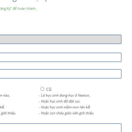
Đăng Ký” để hoàn thành.
Cũ
m nào,
- Là học sinh đang học ở Newton,
- Hoặc học sinh đã đặt cọc.
kết.
- Hoặc học sinh mầm non liên kết
giới thiệu.
- Hoặc con cháu giáo viên giới thiệu.