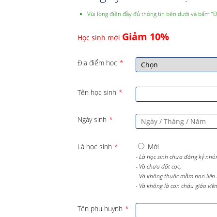
Vùi lòng điền đầy đủ thông tin bên dưới và bấm “
Giảm 10%
Học sinh mới
Địa điểm học
*
Tên học sinh
*
Ngày sinh
*
Là học sinh
*
Mới
- Là học sinh chưa đăng ký nhó
- Và chưa đặt cọc,
- Và không thuộc mầm non liên 
- Và không là con cháu giáo viên 
Tên phụ huynh
*