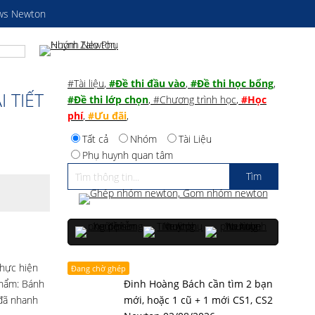
ws Newton
#Tài liệu
,
#Đề thi đầu vào
,
#Đề thi học bổng
,
 TIẾT
#Đề thi lớp chọn
,
#Chương trình học
,
#Học
phí
,
#Ưu đãi
,
Tất cả
Nhóm
Tài Liệu
Phụ huynh quan tâm
thực hiện
Đang chờ ghép
 phẩm: Bánh
Đinh Hoàng Bách cần tìm 2 bạn
 đã nhanh
mới, hoặc 1 cũ + 1 mới CS1, CS2