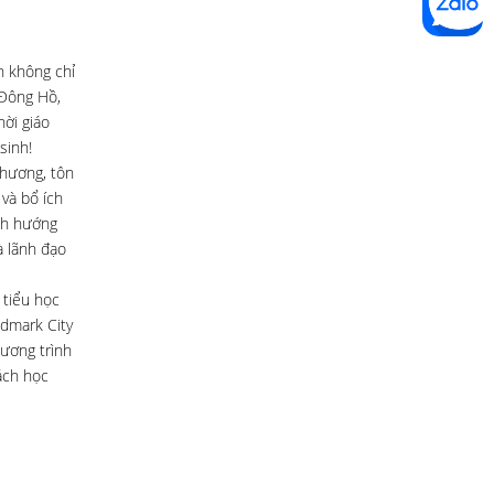
h không chỉ
 Đông Hồ,
ời giáo
sinh!
thương, tôn
 và bổ ích
ịnh hướng
à lãnh đạo
 tiểu học
ldmark City
ương trình
ách học