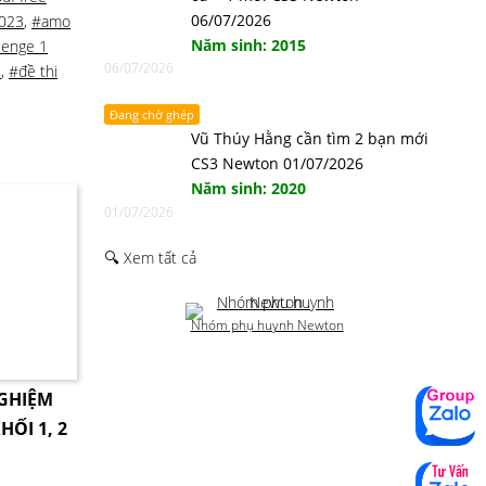
06/07/2026
2023
,
#amo
Năm sinh: 2015
lenge 1
06/07/2026
3
,
#đề thi
Đang chờ ghép
Vũ Thúy Hằng cần tìm 2 bạn mới
CS3 Newton 01/07/2026
Năm sinh: 2020
01/07/2026
🔍 Xem tất cả
Nhóm phụ huynh Newton
NGHIỆM
HỐI 1, 2