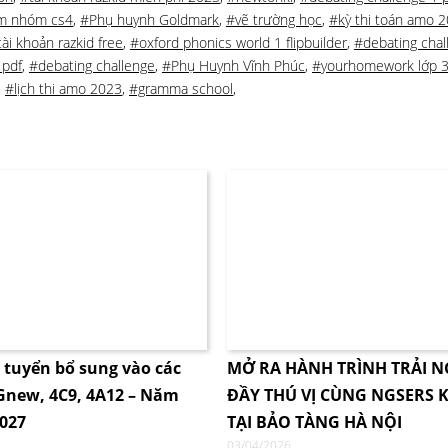
m nhóm cs4
,
#Phụ huynh Goldmark
,
#vẽ trường học
,
#kỳ thi toán amo 
tài khoản razkid free
,
#oxford phonics world 1 flipbuilder
,
#debating chal
 pdf
,
#debating challenge
,
#Phụ Huynh Vĩnh Phúc
,
#yourhomework lớp 
,
#lịch thi amo 2023
,
#gramma school
,
i tuyển bổ sung vào các
MỞ RA HÀNH TRÌNH TRẢI 
4Gnew, 4C9, 4A12 – Năm
ĐẦY THÚ VỊ CÙNG NGSERS K
2027
TẠI BẢO TÀNG HÀ NỘI
03/04/2026