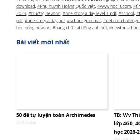
download
,
#Phụ huynh Hoàng Quốc Việt
,
#www.hoc10com
,
#tì
2023
,
#trường newton
,
#one story a day level 1 pdf
,
#school
,
#
pdf
,
#one story a day pdf
,
#school grammar
,
#debate challenge
học bổng newton
,
#bảng chữ cái tiếng anh pdf
,
#newtonschool
Bài viết mới nhất
50 đề tự luyện toán Archimedes
TB: V/v Th
30/07/2026
lớp 4G0, 
học 2026-
25/05/2026