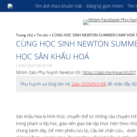
Tìm ảnh theo khuôn mặt
Đăng ký gom nhóm
Tìm
Trang chủ
»
Tin tức
»
CÙNG HỌC SINH NEWTON SUMMER CAMP HOÁ TH
CÙNG HỌC SINH NEWTON SUMMER
HỌC SÂN KHẤU HOÁ
14/06/2024 08:06 AM
Nhóm Zalo Phụ huynh Newton 03:
https://zalo.me/g/eacish207
Phụ huynh vui lòng liên hệ
Zalo: 0376953188
để nhận đầy đủ 
Sân khấu hóa là hình thức chuyển thể từ những câu chuyện trên
trong phạm vi lớp học, giáo viên giao bài tập thực hiện theo n
chưng bánh dày, Dế mèn phiêu lưu ký, Cậu bé chăn cừu… dưới h