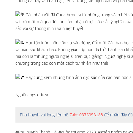
chóng bắt tay vào bàn bạc, lên ý tưởng, viết kịch bản và phân vai
Các nhân vật đã được bước ra từ những trang sách hết sức
vai trò mới, mà qua đó còn cảm nhận được sâu sắc ý nghĩa của
sắc với sự thông minh và nhiệt huyết.
Học tập luôn luôn cần sự vận động, đổi mới. Các bạn học s
và màu sắc khác nhau. Không gian lớp học đã trở thành sân khấu
mà còn là “những người nghệ sĩ trên bục giảng”. Người nghệ sĩ 
chương trong các con một cách tự nhiên như thế!
Hãy cùng xem những hình ảnh đặc sắc của các bạn học si
Nguồn: ngs.edu.vn
Phụ huynh vui lòng liên hệ
Zalo: 0376953188
để nhận đầy đủ 
#Phụ huynh Thanh Hà
,
#cuộc thi amo 2023
,
#ghép nhóm newt