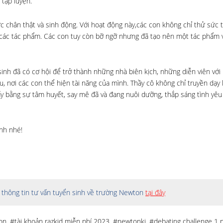
 tập luyện.
 chân thật và sinh động. Với hoạt động này,các con không chỉ thử sức 
 các tác phẩm. Các con tuy còn bỡ ngỡ nhưng đã tạo nên một tác phẩm 
inh đã có cơ hội để trở thành những nhà biên kịch, những diễn viên với 
, nơi các con thể hiện tài năng của mình. Thầy cô không chỉ truyền dạy 
ấy bằng sự tâm huyết, say mê đã và đang nuôi dưỡng, thắp sáng tình yêu
nh nhé!
thông tin tư vấn tuyển sinh về trường Newton
tại đây
on
,
#tài khoản razkid miễn phí 2023
,
#newtonki
,
#debating challenge 1 p