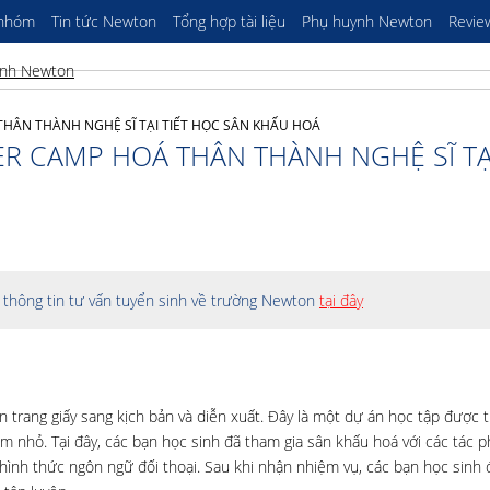
 nhóm
Tin tức Newton
Tổng hợp tài liệu
Phụ huynh Newton
Revie
ÂN THÀNH NGHỆ SĨ TẠI TIẾT HỌC SÂN KHẤU HOÁ
 CAMP HOÁ THÂN THÀNH NGHỆ SĨ TẠI
thông tin tư vấn tuyển sinh về trường Newton
tại đây
 trang giấy sang kịch bản và diễn xuất. Đây là một dự án học tập được 
hóm nhỏ. Tại đây, các bạn học sinh đã tham gia sân khấu hoá với các tác
ình thức ngôn ngữ đối thoại. Sau khi
nhận nhiệm vụ, các bạn học sinh