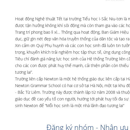
Hoạt động Nghệ thuật Tết tại trường Tiểu học I-Sắc Niu-tơn là
được tận hưởng không khí sôi động mà còn tham gia vào các ho
Trang trí phong bao lì xì… Thông qua hoạt động, Ban Giám Hiệu
dục, giữ gìn nét đẹp văn hóa truyền thống của dân tộc và tạo ra
Xin cảm ơn Quý Phụ huynh và các con học sinh đã luôn tin tưở
trọng, khuyến khích trải nghiệm học tập thực tế, ứng dụng công 
Tiêu chí đánh giá năng lực học sinh của Hệ thống Trường liên
cho các con được phát huy thế mạnh, cải thiện phần còn thiếu t
tương lai”.
Trường liên cấp Newton là một hệ thống giáo dục liên cấp tại H
Newton Grammar School có hai cơ sở tại Hà Nội, một tại khu đô
- Bắc Từ Liêm. Trường này được thành lập từ năm 2008 và thuộ
giáo dục đề cao yếu tố con người, hướng tới phát huy tối đa sự
sinh Newton để “Mỗi học sinh là một nhà lãnh đạo tương lai”
Đăng ký nhóm - Nhận ưu 