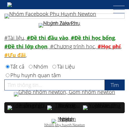
#Tài liệu
,
#Đề thi đầu vào
,
#Đề thi học bổng
,
#Đề thi lớp chọn
,
#Chương trình học
,
#Học phí
,
#Ưu đãi
,
Tất cả
Nhóm
Tài Liệu
Phụ huynh quan tâm
Nhóm phụ huynh Newton