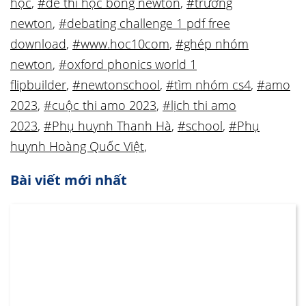
học
,
#đề thi học bổng newton
,
#trường
newton
,
#debating challenge 1 pdf free
download
,
#www.hoc10com
,
#ghép nhóm
newton
,
#oxford phonics world 1
flipbuilder
,
#newtonschool
,
#tìm nhóm cs4
,
#amo
2023
,
#cuộc thi amo 2023
,
#lịch thi amo
2023
,
#Phụ huynh Thanh Hà
,
#school
,
#Phụ
huynh Hoàng Quốc Việt
,
Bài viết mới nhất