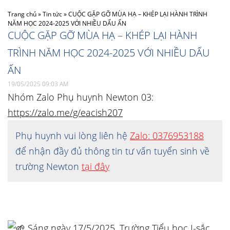
Trang chủ
»
Tin tức
»
CUỘC GẶP GỠ MÙA HẠ – KHÉP LẠI HÀNH TRÌNH
NĂM HỌC 2024-2025 VỚI NHIỀU DẤU ẤN
CUỘC GẶP GỠ MÙA HẠ – KHÉP LẠI HÀNH
TRÌNH NĂM HỌC 2024-2025 VỚI NHIỀU DẤU
ẤN
19/05/2025 09:03 AM
Nhóm Zalo Phụ huynh Newton 03:
https://zalo.me/g/eacish207
Phụ huynh vui lòng liên hệ
Zalo: 0376953188
để nhận đầy đủ thông tin tư vấn tuyển sinh về
trường Newton
tại đây
S
áng ngày 17/5/2025, Trường Tiểu học I-sắc