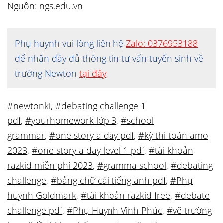
Nguồn: ngs.edu.vn
Phụ huynh vui lòng liên hệ
Zalo: 0376953188
để nhận đầy đủ thông tin tư vấn tuyển sinh về
trường Newton
tại đây
#newtonki
,
#debating challenge 1
pdf
,
#yourhomework lớp 3
,
#school
grammar
,
#one story a day pdf
,
#kỳ thi toán amo
2023
,
#one story a day level 1 pdf
,
#tài khoản
razkid miễn phí 2023
,
#gramma school
,
#debating
challenge
,
#bảng chữ cái tiếng anh pdf
,
#Phụ
huynh Goldmark
,
#tài khoản razkid free
,
#debate
challenge pdf
,
#Phụ Huynh Vĩnh Phúc
,
#vẽ trường