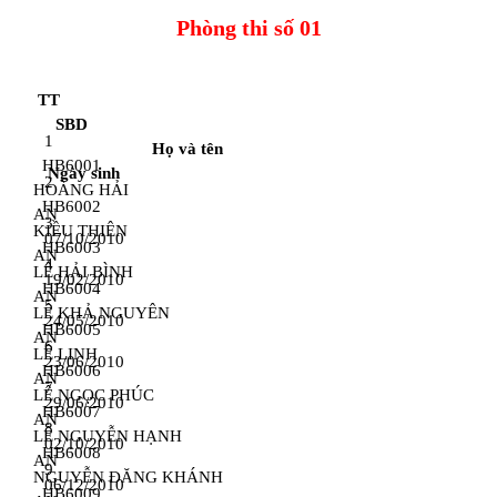
Phòng thi số 01
TT
SBD
1
Họ và tên
HB6001
Ngày sinh
2
HOÀNG HẢI
HB6002
AN
3
KIỀU THIÊN
07/10/2010
HB6003
AN
4
LÊ HẢI BÌNH
19/02/2010
HB6004
AN
5
LÊ KHẢ NGUYÊN
24/05/2010
HB6005
AN
6
LÊ LINH
23/06/2010
HB6006
AN
7
LÊ NGỌC PHÚC
29/06/2010
HB6007
AN
8
LÊ NGUYỄN HẠNH
02/10/2010
HB6008
AN
9
NGUYỄN ĐĂNG KHÁNH
06/12/2010
HB6009