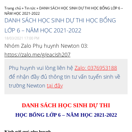
Trang chủ
»
Tin tức
»
DANH SÁCH HỌC SINH DỰ THI HỌC BỔNG LỚP 6 –
NĂM HỌC 2021-2022
DANH SÁCH HỌC SINH DỰ THI HỌC BỔNG
LỚP 6 – NĂM HỌC 2021-2022
18/03/2021 17:00 PM
Nhóm Zalo Phụ huynh Newton 03:
https://zalo.me/g/eacish207
Phụ huynh vui lòng liên hệ
Zalo: 0376953188
để nhận đầy đủ thông tin tư vấn tuyển sinh về
trường Newton
tại đây
DANH SÁCH HỌC SINH DỰ THI
HỌC BỔNG LỚP 6 – NĂM HỌC 2021-2022
Kính gửi quý phụ huynh,