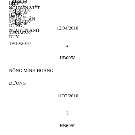
HB6054
LÊ THÁI
DIỆP
27
NGUYỄN VIỆT
26/09/2010
HB6055
DŨNG
DƯƠNG
28
PHAN TUẤN
17/03/2010
HB6056
DŨNG
12/04/2010
NGUYỄN ANH
13/01/2010
DUY
19/10/2010
2
HB6058
NÔNG MINH HOÀNG
DƯƠNG
11/02/2010
3
HB6059