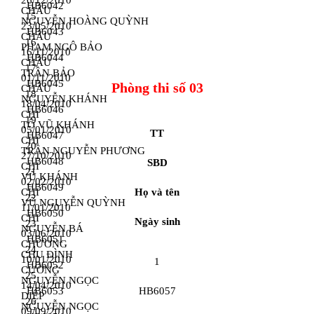
26/12/2010
HB6042
CHÂU
15
NGUYỄN HOÀNG QUỲNH
23/05/2010
HB6043
CHÂU
16
PHẠM NGÔ BẢO
16/11/2010
HB6044
CHÂU
17
TRẦN BẢO
01/11/2010
HB6045
Phòng thi số 03
CHÂU
18
NGUYỄN KHÁNH
18/04/2010
HB6046
CHI
19
TÔ VŨ KHÁNH
05/01/2010
TT
HB6047
CHI
20
TRẦN NGUYỄN PHƯƠNG
27/10/2010
HB6048
SBD
CHI
21
VŨ KHÁNH
02/02/2010
HB6049
CHI
Họ và tên
22
VŨ NGUYỄN QUỲNH
11/01/2010
HB6050
CHI
Ngày sinh
23
NGUYỄN BÁ
03/06/2010
HB6051
CHƯƠNG
24
CHU ĐÌNH
10/01/2010
1
HB6052
CƯỜNG
25
NGUYỄN NGỌC
14/04/2010
HB6053
HB6057
DIỆP
26
NGUYỄN NGỌC
09/09/2010