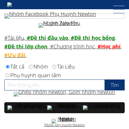
#Tài liệu
,
#Đề thi đầu vào
,
#Đề thi học bổng
,
#Đề thi lớp chọn
,
#Chương trình học
,
#Học phí
,
#Ưu đãi
,
Tất cả
Nhóm
Tài Liệu
Phụ huynh quan tâm
Nhóm phụ huynh Newton