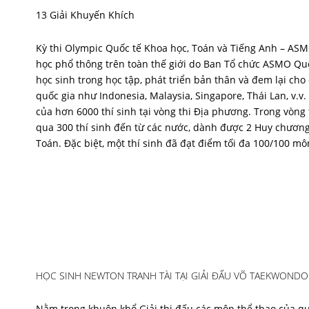
13 Giải Khuyến Khích
Kỳ thi Olympic Quốc tế Khoa học, Toán và Tiếng Anh – ASMO
học phổ thông trên toàn thế giới do Ban Tổ chức ASMO Quố
học sinh trong học tập, phát triển bản thân và đem lại ch
quốc gia như Indonesia, Malaysia, Singapore, Thái Lan, v.v
của hơn 6000 thí sinh tại vòng thi Địa phương. Trong vòng 
qua 300 thí sinh đến từ các nước, dành được 2 Huy chươn
Toán. Đặc biệt, một thí sinh đã đạt điểm tối đa 100/100 
HỌC SINH NEWTON TRANH TÀI TẠI GIẢI ĐẤU VÕ TAEKWONDO
Nằm trong khuôn khổ Giải thi đấu các môn thể thao của qu