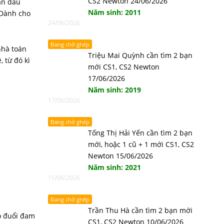
CS2 Newton 24/06/2026
àn đấu
Năm sinh: 2011
 Dành cho
24/06/2026
Đang chờ ghép
nhà toán
Triệu Mai Quỳnh cần tìm 2 bạn
 từ đó kì
mới CS1, CS2 Newton
17/06/2026
Năm sinh: 2019
17/06/2026
Đang chờ ghép
Tống Thị Hải Yến cần tìm 2 bạn
mới, hoặc 1 cũ + 1 mới CS1, CS2
Newton 15/06/2026
Năm sinh: 2021
15/06/2026
Đang chờ ghép
Trần Thu Hà cần tìm 2 bạn mới
o đuổi đam
CS1, CS2 Newton 10/06/2026