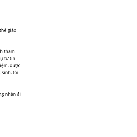
thể giáo
ch tham
ự tự tin
hiệm, được
sinh, tôi
ng nhân ái