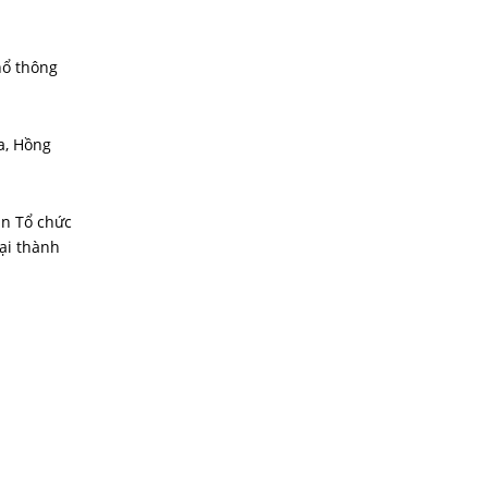
hổ thông
a, Hồng
an Tổ chức
ại thành