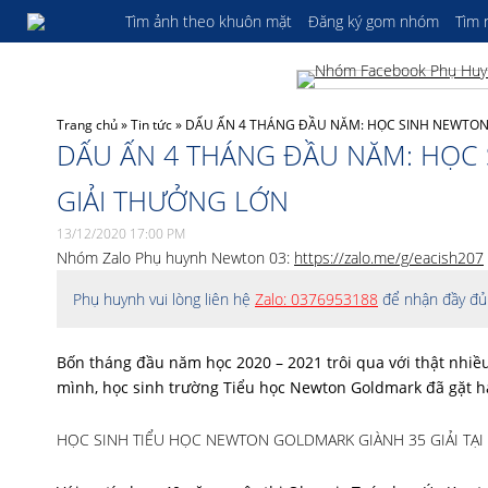
Tìm ảnh theo khuôn mặt
Đăng ký gom nhóm
Tìm
Trang chủ
»
Tin tức
»
DẤU ẤN 4 THÁNG ĐẦU NĂM: HỌC SINH NEWTON
DẤU ẤN 4 THÁNG ĐẦU NĂM: HỌC
GIẢI THƯỞNG LỚN
13/12/2020 17:00 PM
Nhóm Zalo Phụ huynh Newton 03:
https://zalo.me/g/eacish207
Phụ huynh vui lòng liên hệ
Zalo: 0376953188
để nhận đầy đủ 
Bốn tháng đầu năm học 2020 – 2021 trôi qua với thật nhiều
mình, học sinh trường Tiểu học Newton Goldmark đã gặt hái
HỌC SINH TIỂU HỌC NEWTON GOLDMARK GIÀNH 35 GIẢI TẠI