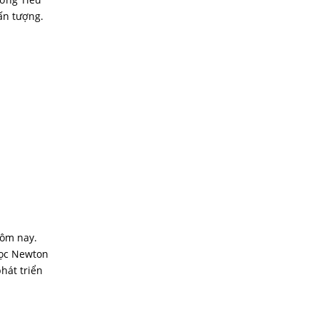
ấn tượng.
hôm nay.
học Newton
hát triển