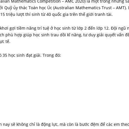
tralian Mathematics Competition – AMC 2020) là một trong những s
ởi Quỹ ủy thác Toán học Úc (Australian Mathematics Trust – AMT).
15 triệu lượt thí sinh từ 40 quốc gia trên thế giới tranh tài.
 khơi gợi tiềm năng trí tuệ ở học sinh từ lớp 2 đến lớp 12. Đội ngũ 
h phù hợp giúp học sinh trau dồi kĩ năng, tư duy giải quyết vấn đề,
ực tế.
 35 học sinh đạt giải. Trong đó:
m nay sẽ không chỉ là động lực, mà còn là bước đệm để các em the