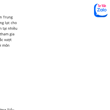
ến Trung
ng lực cho
n tại nhiều
 tham gia
ắc vượt
ội môn
ường Tiểu