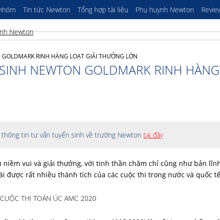
 nhóm
Tin tức Newton
Tổng hợp tài liệu
Phụ huynh Newton
Revie
 GOLDMARK RINH HÀNG LOẠT GIẢI THƯỞNG LỚN
 SINH NEWTON GOLDMARK RINH HÀNG
thông tin tư vấn tuyển sinh về trường Newton
tại đây
 niềm vui và giải thưởng, với tinh thần chăm chỉ cũng như bản lĩn
 được rất nhiều thành tích của các cuộc thi trong nước và quốc t
 CUỘC THI TOÁN ÚC AMC 2020