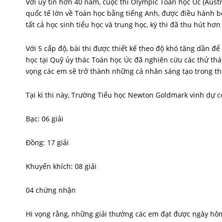
Với uy tín hơn 40 năm, cuộc thi Olympic Toán học Úc (Aus
quốc tế lớn về Toán học bằng tiếng Anh, được điều hành b
tất cả học sinh tiểu học và trung học, kỳ thi đã thu hút hơn 
Với 5 cấp độ, bài thi được thiết kế theo độ khó tăng dần để
học tại Quỹ ủy thác Toán học Úc đã nghiên cứu các thử thác
vọng các em sẽ trở thành những cá nhân sáng tạo trong th
Tại kì thi này, Trường Tiểu học Newton Goldmark vinh dự có
Bạc: 06 giải
Đồng: 17 giải
Khuyến khích: 08 giải
04 chứng nhận
Hi vọng rằng, những giải thưởng các em đạt được ngày hô