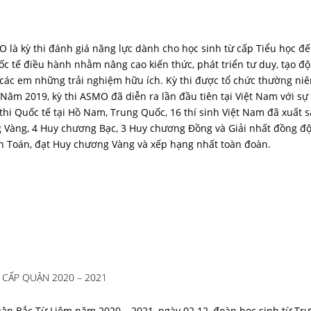
 là kỳ thi đánh giá năng lực dành cho học sinh từ cấp Tiểu học đ
c tế điều hành nhằm nâng cao kiến thức, phát triển tư duy, tạo độ
o các em những trải nghiệm hữu ích. Kỳ thi được tổ chức thường niê
. Năm 2019, kỳ thi ASMO đã diễn ra lần đầu tiên tại Việt Nam với sự
thi Quốc tế tại Hồ Nam, Trung Quốc, 16 thí sinh Việt Nam đã xuất s
g Vàng, 4 Huy chương Bạc, 3 Huy chương Đồng và Giải nhất đồng đ
môn Toán, đạt Huy chương Vàng và xếp hạng nhất toàn đoàn.
 CẤP QUẬN 2020 – 2021
ận Bắc Từ Liêm năm 2020 – 2021, ngày 02.12, đoàn học sinh từ Tr