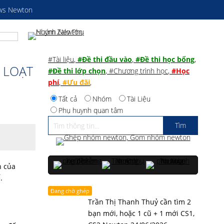
ws Newton
#Tài liệu
,
#Đề thi đầu vào
,
#Đề thi học bổng
,
 LOẠT
#Đề thi lớp chọn
,
#Chương trình học
,
#Học
phí
,
#Ưu đãi
,
Tất cả
Nhóm
Tài Liệu
Phụ huynh quan tâm
h của
ế.
Đang chờ ghép
Trần Thị Thanh Thuỷ cần tìm 2
bạn mới, hoặc 1 cũ + 1 mới CS1,