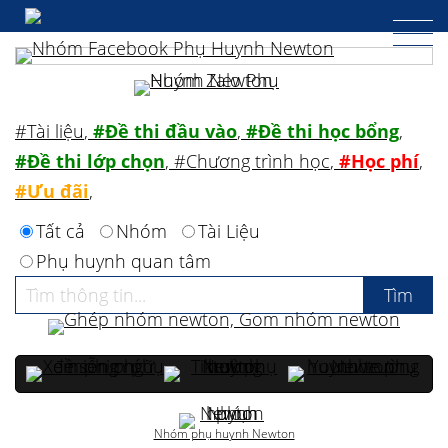
#Tài liệu
,
#Đề thi đầu vào
,
#Đề thi học bổng
,
#Đề thi lớp chọn
,
#Chương trình học
,
#Học phí
,
#Ưu đãi
,
Tất cả
Nhóm
Tài Liệu
Phụ huynh quan tâm
Nhóm phụ huynh Newton