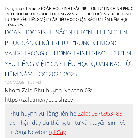
Trang chủ
»
Tin tức
»
ĐOÀN HỌC SINH I-SẮC NIU-TƠN TỰ TIN CHINH PHỤC
SÂN CHƠI TRÍ TUỆ “RUNG CHUÔNG VÀNG” TRONG CHƯƠNG TRÌNH GIAO
LƯU “EM YÊU TIẾNG VIỆT” CẤP TIỂU HỌC QUẬN BẮC TỪ LIÊM NĂM HỌC
2024-2025
ĐOÀN HỌC SINH I-SẮC NIU-TƠN TỰ TIN CHINH
PHỤC SÂN CHƠI TRÍ TUỆ “RUNG CHUÔNG
VÀNG” TRONG CHƯƠNG TRÌNH GIAO LƯU “EM
YÊU TIẾNG VIỆT” CẤP TIỂU HỌC QUẬN BẮC TỪ
LIÊM NĂM HỌC 2024-2025
12/04/2025 11:26 AM
Nhóm Zalo Phụ huynh Newton 03:
https://zalo.me/g/eacish207
Phụ huynh vui lòng liên hệ
Zalo: 0376953188
để nhận đầy đủ thông tin tư vấn tuyển sinh về
trường Newton
tại đây