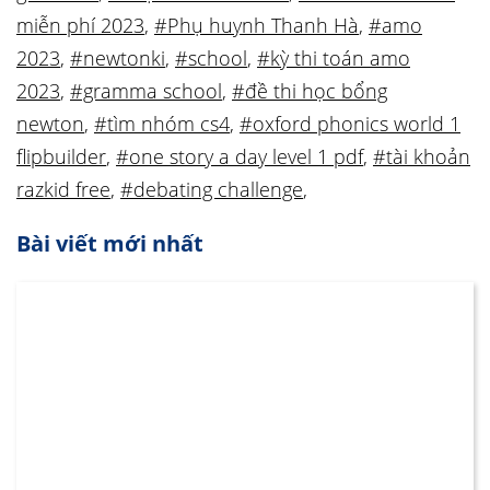
miễn phí 2023
,
#Phụ huynh Thanh Hà
,
#amo
2023
,
#newtonki
,
#school
,
#kỳ thi toán amo
2023
,
#gramma school
,
#đề thi học bổng
newton
,
#tìm nhóm cs4
,
#oxford phonics world 1
flipbuilder
,
#one story a day level 1 pdf
,
#tài khoản
razkid free
,
#debating challenge
,
Bài viết mới nhất