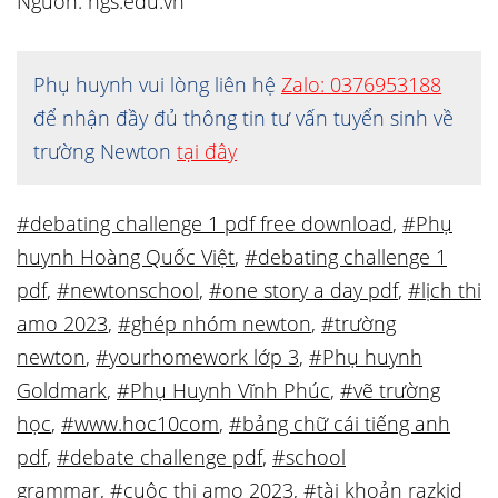
Nguồn: ngs.edu.vn
Phụ huynh vui lòng liên hệ
Zalo: 0376953188
để nhận đầy đủ thông tin tư vấn tuyển sinh về
trường Newton
tại đây
#debating challenge 1 pdf free download
,
#Phụ
huynh Hoàng Quốc Việt
,
#debating challenge 1
pdf
,
#newtonschool
,
#one story a day pdf
,
#lịch thi
amo 2023
,
#ghép nhóm newton
,
#trường
newton
,
#yourhomework lớp 3
,
#Phụ huynh
Goldmark
,
#Phụ Huynh Vĩnh Phúc
,
#vẽ trường
học
,
#www.hoc10com
,
#bảng chữ cái tiếng anh
pdf
,
#debate challenge pdf
,
#school
grammar
,
#cuộc thi amo 2023
,
#tài khoản razkid