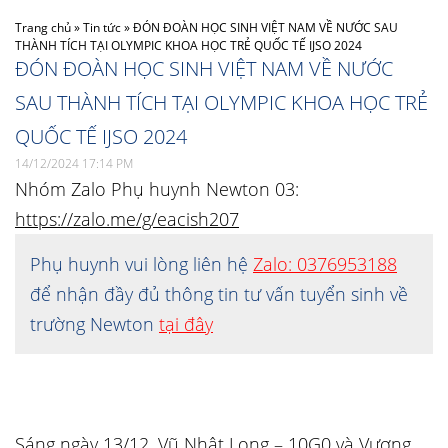
Trang chủ
»
Tin tức
»
ĐÓN ĐOÀN HỌC SINH VIỆT NAM VỀ NƯỚC SAU
THÀNH TÍCH TẠI OLYMPIC KHOA HỌC TRẺ QUỐC TẾ IJSO 2024
ĐÓN ĐOÀN HỌC SINH VIỆT NAM VỀ NƯỚC
SAU THÀNH TÍCH TẠI OLYMPIC KHOA HỌC TRẺ
QUỐC TẾ IJSO 2024
14/12/2024 17:14 PM
Nhóm Zalo Phụ huynh Newton 03:
https://zalo.me/g/eacish207
Phụ huynh vui lòng liên hệ
Zalo: 0376953188
để nhận đầy đủ thông tin tư vấn tuyển sinh về
trường Newton
tại đây
Sáng ngày 13/12, Vũ Nhật Long – 10G0 và Vương