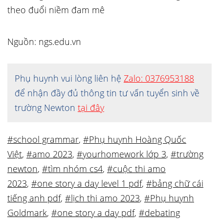
theo đuổi niềm đam mê
Nguồn: ngs.edu.vn
Phụ huynh vui lòng liên hệ
Zalo: 0376953188
để nhận đầy đủ thông tin tư vấn tuyển sinh về
trường Newton
tại đây
#school grammar
,
#Phụ huynh Hoàng Quốc
Việt
,
#amo 2023
,
#yourhomework lớp 3
,
#trường
newton
,
#tìm nhóm cs4
,
#cuộc thi amo
2023
,
#one story a day level 1 pdf
,
#bảng chữ cái
tiếng anh pdf
,
#lịch thi amo 2023
,
#Phụ huynh
Goldmark
,
#one story a day pdf
,
#debating