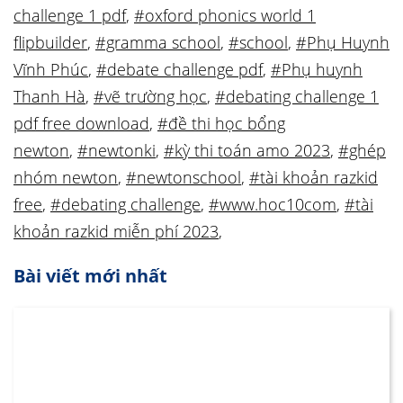
challenge 1 pdf
,
#oxford phonics world 1
flipbuilder
,
#gramma school
,
#school
,
#Phụ Huynh
Vĩnh Phúc
,
#debate challenge pdf
,
#Phụ huynh
Thanh Hà
,
#vẽ trường học
,
#debating challenge 1
pdf free download
,
#đề thi học bổng
newton
,
#newtonki
,
#kỳ thi toán amo 2023
,
#ghép
nhóm newton
,
#newtonschool
,
#tài khoản razkid
free
,
#debating challenge
,
#www.hoc10com
,
#tài
khoản razkid miễn phí 2023
,
Bài viết mới nhất