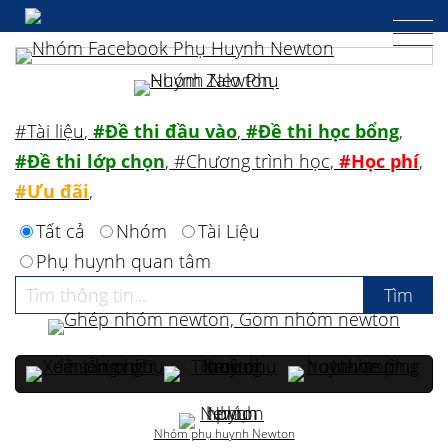
#Tài liệu
,
#Đề thi đầu vào
,
#Đề thi học bổng
,
#Đề thi lớp chọn
,
#Chương trình học
,
#Học phí
,
#Ưu đãi
,
Tất cả
Nhóm
Tài Liệu
Phụ huynh quan tâm
Nhóm phụ huynh Newton