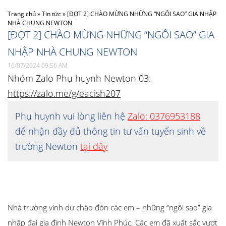
Trang chủ
»
Tin tức
»
[ĐỢT 2] CHÀO MỪNG NHỮNG “NGÔI SAO” GIA NHẬP
NHÀ CHUNG NEWTON
[ĐỢT 2] CHÀO MỪNG NHỮNG “NGÔI SAO” GIA
NHẬP NHÀ CHUNG NEWTON
16/07/2024 09:56 AM
Nhóm Zalo Phụ huynh Newton 03:
https://zalo.me/g/eacish207
Phụ huynh vui lòng liên hệ
Zalo: 0376953188
để nhận đầy đủ thông tin tư vấn tuyển sinh về
trường Newton
tại đây
Nhà trường vinh dự chào đón các em – những “ngôi sao” gia
nhập đại gia đình Newton Vĩnh Phúc. Các em đã xuất sắc vượt