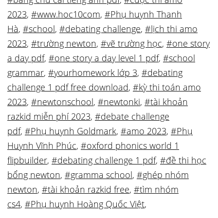
2023
,
#www.hoc10com
,
#Phụ huynh Thanh
Hà
,
#school
,
#debating challenge
,
#lịch thi amo
2023
,
#trường newton
,
#vẽ trường học
,
#one story
a day pdf
,
#one story a day level 1 pdf
,
#school
grammar
,
#yourhomework lớp 3
,
#debating
challenge 1 pdf free download
,
#kỳ thi toán amo
2023
,
#newtonschool
,
#newtonki
,
#tài khoản
razkid miễn phí 2023
,
#debate challenge
pdf
,
#Phụ huynh Goldmark
,
#amo 2023
,
#Phụ
Huynh Vĩnh Phúc
,
#oxford phonics world 1
flipbuilder
,
#debating challenge 1 pdf
,
#đề thi học
bổng newton
,
#gramma school
,
#ghép nhóm
newton
,
#tài khoản razkid free
,
#tìm nhóm
cs4
,
#Phụ huynh Hoàng Quốc Việt
,