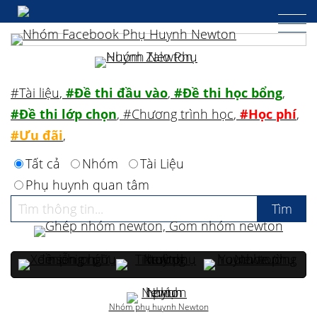
#Tài liệu
,
#Đề thi đầu vào
,
#Đề thi học bổng
,
#Đề thi lớp chọn
,
#Chương trình học
,
#Học phí
,
#Ưu đãi
,
Tất cả
Nhóm
Tài Liệu
Phụ huynh quan tâm
Nhóm phụ huynh Newton