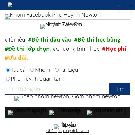
#Tài liệu
,
#Đề thi đầu vào
,
#Đề thi học bổng
,
#Đề thi lớp chọn
,
#Chương trình học
,
#Học phí
,
#Ưu đãi
,
Tất cả
Nhóm
Tài Liệu
Phụ huynh quan tâm
Nhóm phụ huynh Newton