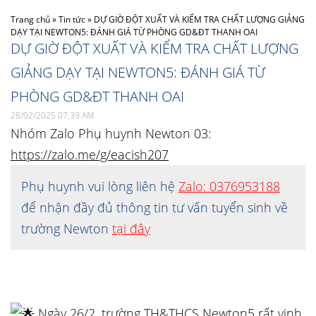
Trang chủ
»
Tin tức
»
DỰ GIỜ ĐỘT XUẤT VÀ KIỂM TRA CHẤT LƯỢNG GIẢNG
DẠY TẠI NEWTON5: ĐÁNH GIÁ TỪ PHÒNG GD&ĐT THANH OAI
DỰ GIỜ ĐỘT XUẤT VÀ KIỂM TRA CHẤT LƯỢNG
GIẢNG DẠY TẠI NEWTON5: ĐÁNH GIÁ TỪ
PHÒNG GD&ĐT THANH OAI
28/02/2025 07:39 AM
Nhóm Zalo Phụ huynh Newton 03:
https://zalo.me/g/eacish207
Phụ huynh vui lòng liên hệ
Zalo: 0376953188
để nhận đầy đủ thông tin tư vấn tuyển sinh về
trường Newton
tại đây
Ngày 26/2, trường TH&THCS Newton5 rất vinh