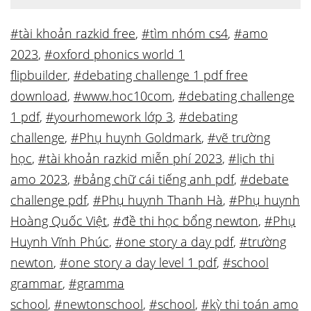
#tài khoản razkid free
,
#tìm nhóm cs4
,
#amo
2023
,
#oxford phonics world 1
flipbuilder
,
#debating challenge 1 pdf free
download
,
#www.hoc10com
,
#debating challenge
1 pdf
,
#yourhomework lớp 3
,
#debating
challenge
,
#Phụ huynh Goldmark
,
#vẽ trường
học
,
#tài khoản razkid miễn phí 2023
,
#lịch thi
amo 2023
,
#bảng chữ cái tiếng anh pdf
,
#debate
challenge pdf
,
#Phụ huynh Thanh Hà
,
#Phụ huynh
Hoàng Quốc Việt
,
#đề thi học bổng newton
,
#Phụ
Huynh Vĩnh Phúc
,
#one story a day pdf
,
#trường
newton
,
#one story a day level 1 pdf
,
#school
grammar
,
#gramma
school
,
#newtonschool
,
#school
,
#kỳ thi toán amo