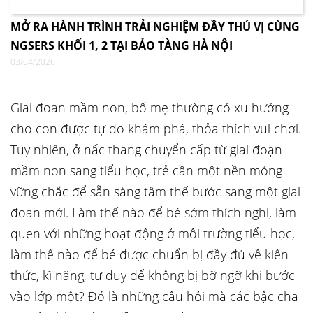
MỞ RA HÀNH TRÌNH TRẢI NGHIỆM ĐẦY THÚ VỊ CÙNG
NGSERS KHỐI 1, 2 TẠI BẢO TÀNG HÀ NỘI
03/04/2026
Giai đoạn mầm non, bố mẹ thường có xu hướng
cho con được tự do khám phá, thỏa thích vui chơi.
Tuy nhiên, ở nấc thang chuyển cấp từ giai đoạn
mầm non sang tiểu học, trẻ cần một nền móng
vững chắc để sẵn sàng tâm thế bước sang một giai
đoạn mới. Làm thế nào để bé sớm thích nghi, làm
quen với những hoạt động ở môi trường tiểu học,
làm thế nào để bé được chuẩn bị đầy đủ về kiến
thức, kĩ năng, tư duy để không bị bỡ ngỡ khi bước
vào lớp một? Đó là những câu hỏi mà các bậc cha