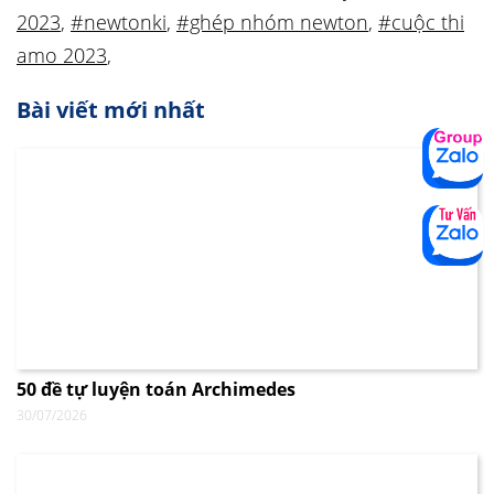
2023
,
#newtonki
,
#ghép nhóm newton
,
#cuộc thi
amo 2023
,
Bài viết mới nhất
50 đề tự luyện toán Archimedes
30/07/2026