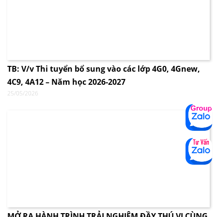
TB: V/v Thi tuyển bổ sung vào các lớp 4G0, 4Gnew,
4C9, 4A12 – Năm học 2026-2027
25/05/2026
MỞ RA HÀNH TRÌNH TRẢI NGHIỆM ĐẦY THÚ VỊ CÙNG