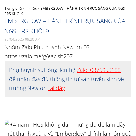
Trang chủ
»
Tin tức
»
EMBERGLOW – HÀNH TRÌNH RỰC SÁNG CỦA NGS-
ERS KHỐI 9
EMBERGLOW – HÀNH TRÌNH RỰC SÁNG CỦA
NGS-ERS KHỐI 9
22/04/2025 09:20 AM
Nhóm Zalo Phụ huynh Newton 03:
https://zalo.me/g/eacish207
Phụ huynh vui lòng liên hệ
Zalo: 0376953188
để nhận đầy đủ thông tin tư vấn tuyển sinh về
trường Newton
tại đây
4 năm THCS không dài, nhưng đủ để làm đầy
một thanh xuân. Và “Emberglow” chính là món quà