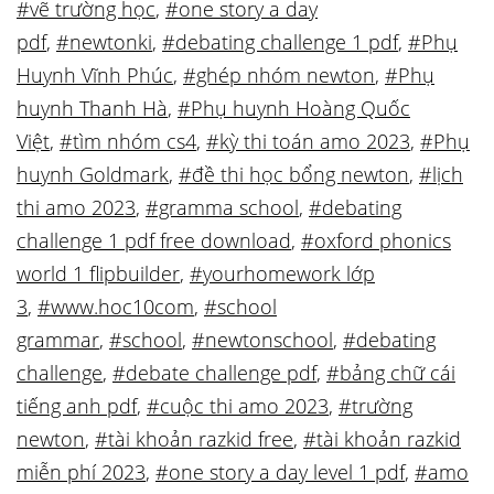
#vẽ trường học
,
#one story a day
pdf
,
#newtonki
,
#debating challenge 1 pdf
,
#Phụ
Huynh Vĩnh Phúc
,
#ghép nhóm newton
,
#Phụ
huynh Thanh Hà
,
#Phụ huynh Hoàng Quốc
Việt
,
#tìm nhóm cs4
,
#kỳ thi toán amo 2023
,
#Phụ
huynh Goldmark
,
#đề thi học bổng newton
,
#lịch
thi amo 2023
,
#gramma school
,
#debating
challenge 1 pdf free download
,
#oxford phonics
world 1 flipbuilder
,
#yourhomework lớp
3
,
#www.hoc10com
,
#school
grammar
,
#school
,
#newtonschool
,
#debating
challenge
,
#debate challenge pdf
,
#bảng chữ cái
tiếng anh pdf
,
#cuộc thi amo 2023
,
#trường
newton
,
#tài khoản razkid free
,
#tài khoản razkid
miễn phí 2023
,
#one story a day level 1 pdf
,
#amo