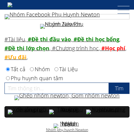
#Tài liệu
,
#Đề thi đầu vào
,
#Đề thi học bổng
,
#Đề thi lớp chọn
,
#Chương trình học
,
#Học phí
,
#Ưu đãi
,
Tất cả
Nhóm
Tài Liệu
Phụ huynh quan tâm
Nhóm phụ huynh Newton