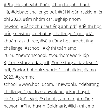
#Phụ Huynh Vĩnh Phúc
,
#Phụ huynh Thanh
Hà
,
#debate challenge pdf
,
#tài khoản razkid miễn
phí 2023
,
#tìm nhóm cs4
,
#ghép nhóm
newton
,
#bảng chữ cái tiếng anh pdf
,
#đề thi học
bổng newton
,
#debating challenge 1 pdf
,
#tài
khoản razkid free
,
#vẽ trường học
,
#debating
challenge
,
#school
,
#kỳ thi toán amo
2023
,
#newtonschool
,
#yourhomework lớp
3
,
#one story a day pdf
,
#one story a day level 1
pdf
,
#oxford phonics world 1 flipbuilder
,
#amo
2023
,
#gramma
school
,
#www.hoc10com
,
#newtonki
,
#debating
challenge 1 pdf free download
,
#Phụ huynh
Hoàng Quốc Việt
,
#school grammar
,
#trường
newton
,
#Phụ huynh Goldmark
,
#lịch thi amo