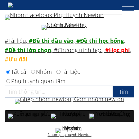
#Tài liệu
,
#Đề thi đầu vào
,
#Đề thi học bổng
,
#Đề thi lớp chọn
,
#Chương trình học
,
#Học phí
,
#Ưu đãi
,
Tất cả
Nhóm
Tài Liệu
Phụ huynh quan tâm
Nhóm phụ huynh Newton