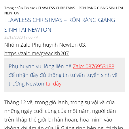
Trang chủ
»
Tin tức
»
FLAWLESS CHRISTMAS – RỘN RÀNG GIÁNG SINH TẠI
NEWTON
FLAWLESS CHRISTMAS – RỘN RÀNG GIÁNG
SINH TẠI NEWTON
25/12/2020 17:00 PM
Nhóm Zalo Phụ huynh Newton 03:
https://zalo.me/g/eacish207
Phụ huynh vui lòng liên hệ
Zalo: 0376953188
để nhận đầy đủ thông tin tư vấn tuyển sinh về
trường Newton
tại đây
Tháng 12 về, trong gió lạnh, trong sự vội vã của
những ngày cuối cùng của một năm, người dân
trên khắp thế giới lại hân hoan, hòa mình vào
không khí ấm áp của lễ Giáng sinh bên người thân