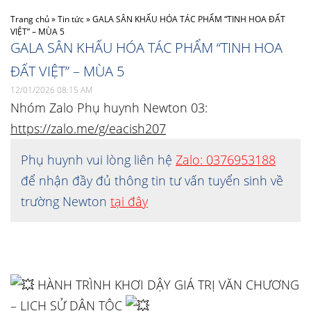
Trang chủ
»
Tin tức
»
GALA SÂN KHẤU HÓA TÁC PHẨM “TINH HOA ĐẤT
VIỆT” – MÙA 5
GALA SÂN KHẤU HÓA TÁC PHẨM “TINH HOA
ĐẤT VIỆT” – MÙA 5
12/01/2026 08:15 AM
Nhóm Zalo Phụ huynh Newton 03:
https://zalo.me/g/eacish207
Phụ huynh vui lòng liên hệ
Zalo: 0376953188
để nhận đầy đủ thông tin tư vấn tuyển sinh về
trường Newton
tại đây
HÀNH TRÌNH KHƠI DẬY GIÁ TRỊ VĂN CHƯƠNG
– LỊCH SỬ DÂN TỘC