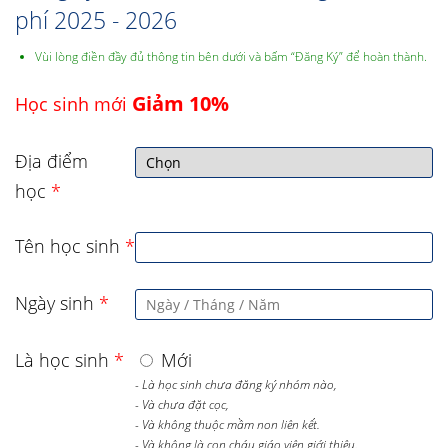
phí 2025 - 2026
Vùi lòng điền đầy đủ thông tin bên dưới và bấm “Đăng Ký” để hoàn thành.
Giảm 10%
Học sinh mới
Địa điểm
học
*
Tên học sinh
*
Ngày sinh
*
Là học sinh
*
Mới
- Là học sinh chưa đăng ký nhóm nào,
- Và chưa đặt cọc,
- Và không thuộc mầm non liên kết.
- Và không là con cháu giáo viên giới thiệu.