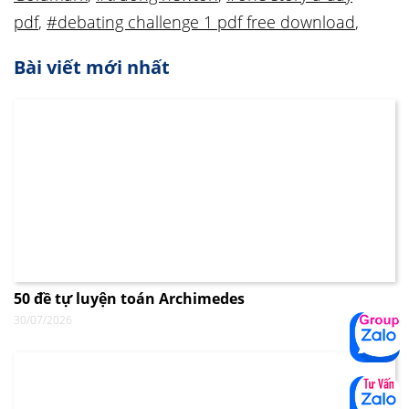
pdf
,
#debating challenge 1 pdf free download
,
Bài viết mới nhất
50 đề tự luyện toán Archimedes
30/07/2026