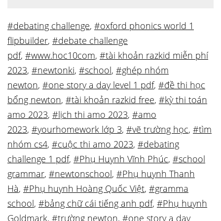
#debating challenge
,
#oxford phonics world 1
flipbuilder
,
#debate challenge
pdf
,
#www.hoc10com
,
#tài khoản razkid miễn phí
2023
,
#newtonki
,
#school
,
#ghép nhóm
newton
,
#one story a day level 1 pdf
,
#đề thi học
bổng newton
,
#tài khoản razkid free
,
#kỳ thi toán
amo 2023
,
#lịch thi amo 2023
,
#amo
2023
,
#yourhomework lớp 3
,
#vẽ trường học
,
#tìm
nhóm cs4
,
#cuộc thi amo 2023
,
#debating
challenge 1 pdf
,
#Phụ Huynh Vĩnh Phúc
,
#school
grammar
,
#newtonschool
,
#Phụ huynh Thanh
Hà
,
#Phụ huynh Hoàng Quốc Việt
,
#gramma
school
,
#bảng chữ cái tiếng anh pdf
,
#Phụ huynh
Goldmark
,
#trường newton
,
#one story a day