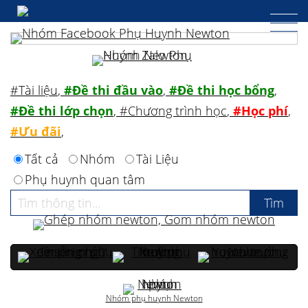
#Tài liệu
,
#Đề thi đầu vào
,
#Đề thi học bổng
,
#Đề thi lớp chọn
,
#Chương trình học
,
#Học phí
,
#Ưu đãi
,
Tất cả
Nhóm
Tài Liệu
Phụ huynh quan tâm
Nhóm phụ huynh Newton