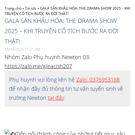
Trang chủ
»
Tin tức
»
GALA SÂN KHẤU HÓA: THE DRAMA SHOW 2025 – KHI
TRUYỆN CỔ TÍCH BƯỚC RA ĐỜI THẬT!
GALA SÂN KHẤU HÓA: THE DRAMA SHOW
2025 – KHI TRUYỆN CỔ TÍCH BƯỚC RA ĐỜI
THẬT!
12/04/2025 11:21 AM
Nhóm Zalo Phụ huynh Newton 03:
https://zalo.me/g/eacish207
Phụ huynh vui lòng liên hệ
Zalo: 0376953188
để nhận đầy đủ thông tin tư vấn tuyển sinh về
trường Newton
tại đây
Tiếp nối thành công của những tiết mục sâu