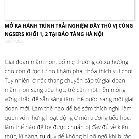
MỞ RA HÀNH TRÌNH TRẢI NGHIỆM ĐẦY THÚ VỊ CÙNG
NGSERS KHỐI 1, 2 TẠI BẢO TÀNG HÀ NỘI
03/04/2026
Giai đoạn mầm non, bố mẹ thường có xu hướng
cho con được tự do khám phá, thỏa thích vui chơi.
Tuy nhiên, ở nấc thang chuyển cấp từ giai đoạn
mầm non sang tiểu học, trẻ cần một nền móng
vững chắc để sẵn sàng tâm thế bước sang một giai
đoạn mới. Làm thế nào để bé sớm thích nghi, làm
quen với những hoạt động ở môi trường tiểu học,
làm thế nào để bé được chuẩn bị đầy đủ về kiến
thức, kĩ năng, tư duy để không bị bỡ ngỡ khi bước