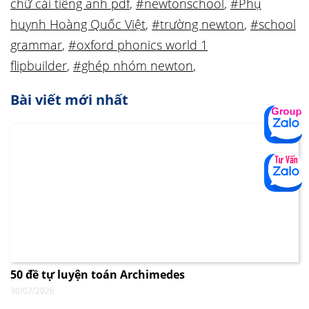
chữ cái tiếng anh pdf
,
#newtonschool
,
#Phụ
huynh Hoàng Quốc Việt
,
#trường newton
,
#school
grammar
,
#oxford phonics world 1
flipbuilder
,
#ghép nhóm newton
,
Bài viết mới nhất
50 đề tự luyện toán Archimedes
30/07/2026