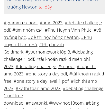
trường Newton
tại đây
#gramma school
,
#amo 2023
,
#debate challenge
pdf
,
#tìm nhóm cs4
,
#Phụ Huynh Vĩnh Phúc
,
#vẽ
trường học
,
#đề thi học bổng newton
,
#Phụ
huynh Thanh Hà
,
#Phụ huynh
Goldmark
,
#yourhomework lớp 3
,
#debating
challenge 1 pdf
,
#tài khoản razkid miễn phí
2023
,
#debating challenge
,
#school
,
#cuộc thi
amo 2023
,
#one story a day pdf
,
#tài khoản razkid
free
,
#one story a day level 1 pdf
,
#lịch thi amo
2023
,
#kỳ thi toán amo 2023
,
#debating challenge
1 pdf free
download
,
#newtonki
,
#www.hoc10com
,
#bảng