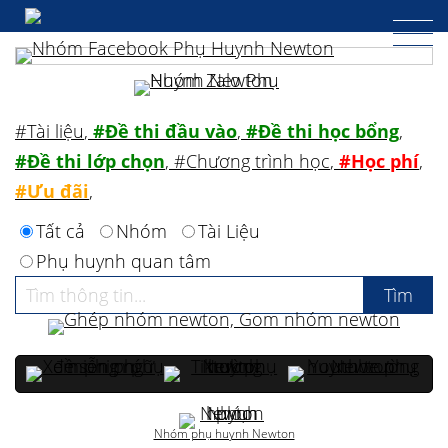
#Tài liệu
,
#Đề thi đầu vào
,
#Đề thi học bổng
,
#Đề thi lớp chọn
,
#Chương trình học
,
#Học phí
,
#Ưu đãi
,
Tất cả
Nhóm
Tài Liệu
Phụ huynh quan tâm
Nhóm phụ huynh Newton