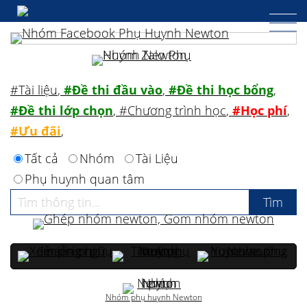
#Tài liệu
,
#Đề thi đầu vào
,
#Đề thi học bổng
,
#Đề thi lớp chọn
,
#Chương trình học
,
#Học phí
,
#Ưu đãi
,
Tất cả
Nhóm
Tài Liệu
Phụ huynh quan tâm
Nhóm phụ huynh Newton