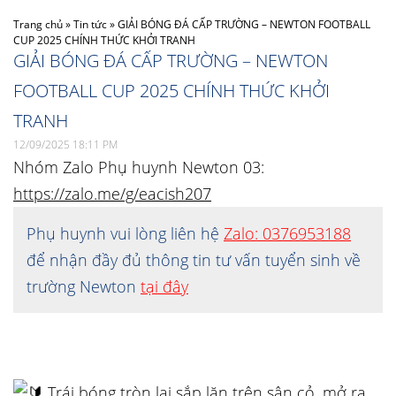
Trang chủ
»
Tin tức
»
GIẢI BÓNG ĐÁ CẤP TRƯỜNG – NEWTON FOOTBALL
CUP 2025 CHÍNH THỨC KHỞI TRANH
GIẢI BÓNG ĐÁ CẤP TRƯỜNG – NEWTON
FOOTBALL CUP 2025 CHÍNH THỨC KHỞI
TRANH
12/09/2025 18:11 PM
Nhóm Zalo Phụ huynh Newton 03:
https://zalo.me/g/eacish207
Phụ huynh vui lòng liên hệ
Zalo: 0376953188
để nhận đầy đủ thông tin tư vấn tuyển sinh về
trường Newton
tại đây
T
rái bóng tròn lại sắp lăn trên sân cỏ, mở ra