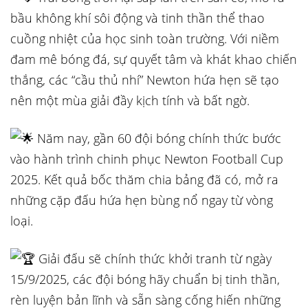
bầu không khí sôi động và tinh thần thể thao
cuồng nhiệt của học sinh toàn trường. Với niềm
đam mê bóng đá, sự quyết tâm và khát khao chiến
thắng, các “cầu thủ nhí” Newton hứa hẹn sẽ tạo
nên một mùa giải đầy kịch tính và bất ngờ.
Năm nay, gần 60 đội bóng chính thức bước
vào hành trình chinh phục Newton Football Cup
2025. Kết quả bốc thăm chia bảng đã có, mở ra
những cặp đấu hứa hẹn bùng nổ ngay từ vòng
loại.
Giải đấu sẽ chính thức khởi tranh từ ngày
15/9/2025, các đội bóng hãy chuẩn bị tinh thần,
rèn luyện bản lĩnh và sẵn sàng cống hiến những