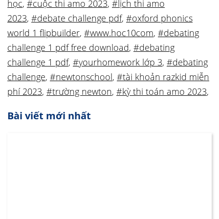
học
,
#cuộc thi amo 2023
,
#lịch thi amo
2023
,
#debate challenge pdf
,
#oxford phonics
world 1 flipbuilder
,
#www.hoc10com
,
#debating
challenge 1 pdf free download
,
#debating
challenge 1 pdf
,
#yourhomework lớp 3
,
#debating
challenge
,
#newtonschool
,
#tài khoản razkid miễn
phí 2023
,
#trường newton
,
#kỳ thi toán amo 2023
,
Bài viết mới nhất