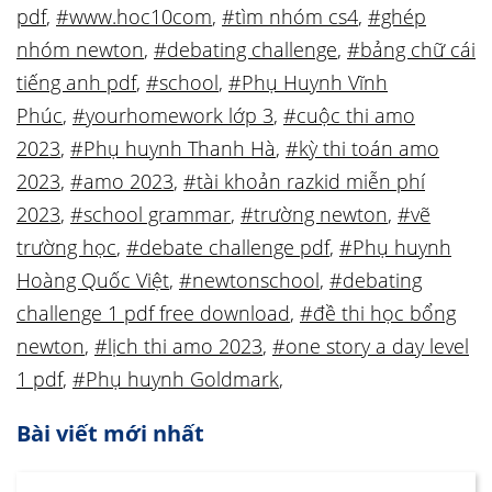
pdf
,
#www.hoc10com
,
#tìm nhóm cs4
,
#ghép
nhóm newton
,
#debating challenge
,
#bảng chữ cái
tiếng anh pdf
,
#school
,
#Phụ Huynh Vĩnh
Phúc
,
#yourhomework lớp 3
,
#cuộc thi amo
2023
,
#Phụ huynh Thanh Hà
,
#kỳ thi toán amo
2023
,
#amo 2023
,
#tài khoản razkid miễn phí
2023
,
#school grammar
,
#trường newton
,
#vẽ
trường học
,
#debate challenge pdf
,
#Phụ huynh
Hoàng Quốc Việt
,
#newtonschool
,
#debating
challenge 1 pdf free download
,
#đề thi học bổng
newton
,
#lịch thi amo 2023
,
#one story a day level
1 pdf
,
#Phụ huynh Goldmark
,
Bài viết mới nhất