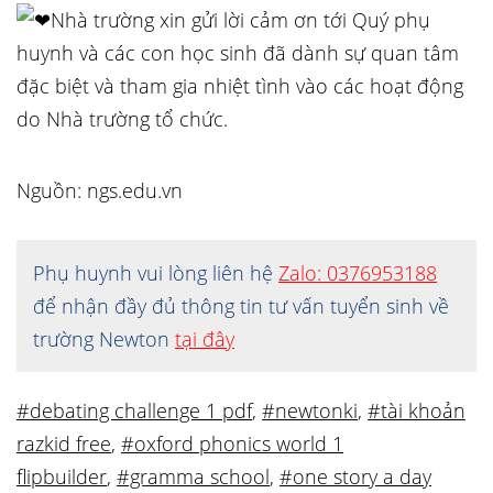
Nhà trường xin gửi lời cảm ơn tới Quý phụ
huynh và các con học sinh đã dành sự quan tâm
đặc biệt và tham gia nhiệt tình vào các hoạt động
do Nhà trường tổ chức.
Nguồn: ngs.edu.vn
Phụ huynh vui lòng liên hệ
Zalo: 0376953188
để nhận đầy đủ thông tin tư vấn tuyển sinh về
trường Newton
tại đây
#debating challenge 1 pdf
,
#newtonki
,
#tài khoản
razkid free
,
#oxford phonics world 1
flipbuilder
,
#gramma school
,
#one story a day