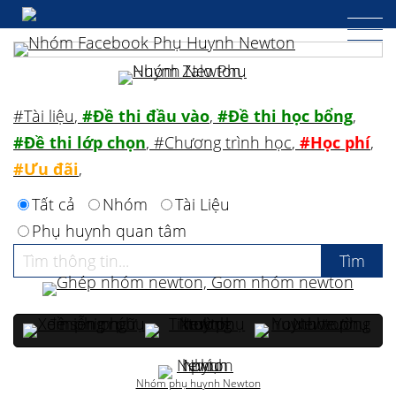
#Tài liệu
,
#Đề thi đầu vào
,
#Đề thi học bổng
,
#Đề thi lớp chọn
,
#Chương trình học
,
#Học phí
,
#Ưu đãi
,
Tất cả
Nhóm
Tài Liệu
Phụ huynh quan tâm
Nhóm phụ huynh Newton