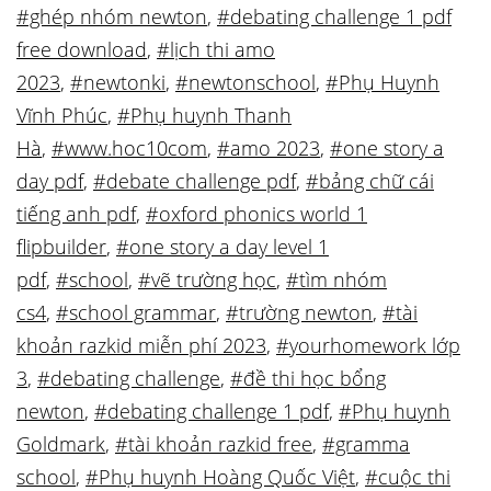
#ghép nhóm newton
,
#debating challenge 1 pdf
free download
,
#lịch thi amo
2023
,
#newtonki
,
#newtonschool
,
#Phụ Huynh
Vĩnh Phúc
,
#Phụ huynh Thanh
Hà
,
#www.hoc10com
,
#amo 2023
,
#one story a
day pdf
,
#debate challenge pdf
,
#bảng chữ cái
tiếng anh pdf
,
#oxford phonics world 1
flipbuilder
,
#one story a day level 1
pdf
,
#school
,
#vẽ trường học
,
#tìm nhóm
cs4
,
#school grammar
,
#trường newton
,
#tài
khoản razkid miễn phí 2023
,
#yourhomework lớp
3
,
#debating challenge
,
#đề thi học bổng
newton
,
#debating challenge 1 pdf
,
#Phụ huynh
Goldmark
,
#tài khoản razkid free
,
#gramma
school
,
#Phụ huynh Hoàng Quốc Việt
,
#cuộc thi