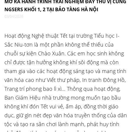
MỞ RA HÀNH TRÌNH TRẢI NGHIỆM ĐẦY THÚ VỊ CÙNG
NGSERS KHỐI 1, 2 TẠI BẢO TÀNG HÀ NỘI
03/04/2026
Hoạt động Nghệ thuật Tết tại trường Tiểu học I-
Sắc Niu-tơn là một phần không thể thiếu của
chuỗi sự kiện Chào Xuân. Các em học sinh không
chỉ được tận hưởng không khí sôi động mà còn
tham gia vào các hoạt động sáng tạo và mang tính
văn hóa cao như Viết thư pháp, In tranh Đông Hồ,
Trang trí phong bao lì xì… Thông qua hoạt động,
Ban Giám Hiệu nhà trường mong muốn tạo bầu
không khí đón Tết vui vẻ, ấm áp, đồng thời giáo
dục, giữ gìn nét đẹp văn hóa truyền thống của dân
tộc và tạo ra sân chơi lành mạnh, phát huy tính