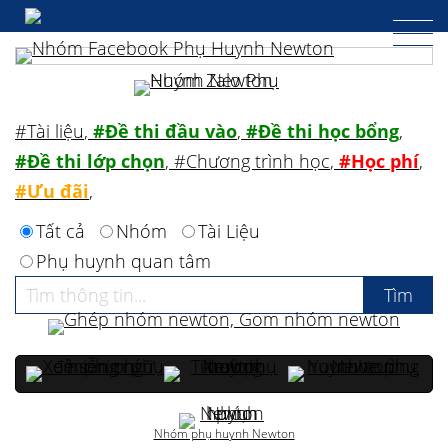
#Tài liệu
,
#Đề thi đầu vào
,
#Đề thi học bổng
,
#Đề thi lớp chọn
,
#Chương trình học
,
#Học phí
,
#Ưu đãi
,
Tất cả
Nhóm
Tài Liệu
Phụ huynh quan tâm
Nhóm phụ huynh Newton