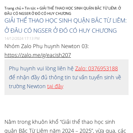
Trang chủ
»
Tin tức
»
GIẢI THỂ THAO HỌC SINH QUẬN BẮC TỪ LIÊM: Ở
ĐÂU CÓ NGSER Ở ĐÓ CÓ HUY CHƯƠNG
GIẢI THỂ THAO HỌC SINH QUẬN BẮC TỪ LIÊM:
Ở ĐÂU CÓ NGSER Ở ĐÓ CÓ HUY CHƯƠNG
14/12/2024 17:13 PM
Nhóm Zalo Phụ huynh Newton 03:
https://zalo.me/g/eacish207
Phụ huynh vui lòng liên hệ
Zalo: 0376953188
để nhận đầy đủ thông tin tư vấn tuyển sinh về
trường Newton
tại đây
Nằm trong khuôn khổ “Giải thể thao học sinh
quận Bắc Từ Liêm năm 2024 – 2025”, vừa qua, các