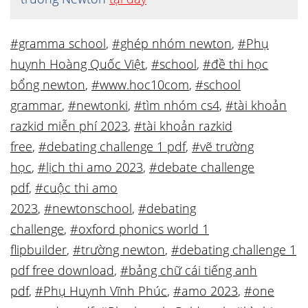
#gramma school
,
#ghép nhóm newton
,
#Phụ
huynh Hoàng Quốc Việt
,
#school
,
#đề thi học
bổng newton
,
#www.hoc10com
,
#school
grammar
,
#newtonki
,
#tìm nhóm cs4
,
#tài khoản
razkid miễn phí 2023
,
#tài khoản razkid
free
,
#debating challenge 1 pdf
,
#vẽ trường
học
,
#lịch thi amo 2023
,
#debate challenge
pdf
,
#cuộc thi amo
2023
,
#newtonschool
,
#debating
challenge
,
#oxford phonics world 1
flipbuilder
,
#trường newton
,
#debating challenge 1
pdf free download
,
#bảng chữ cái tiếng anh
pdf
,
#Phụ Huynh Vĩnh Phúc
,
#amo 2023
,
#one