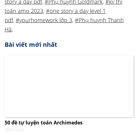
story a day pdf
,
#Phụ huynh Goldmark
,
#kỳ thi
toán amo 2023
,
#one story a day level 1
pdf
,
#yourhomework lớp 3
,
#Phụ huynh Thanh
Hà
,
Bài viết mới nhất
50 đề tự luyện toán Archimedes
30/07/2026