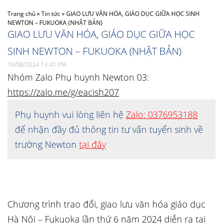
Trang chủ
»
Tin tức
»
GIAO LƯU VĂN HÓA, GIÁO DỤC GIỮA HỌC SINH
NEWTON – FUKUOKA (NHẬT BẢN)
GIAO LƯU VĂN HÓA, GIÁO DỤC GIỮA HỌC
SINH NEWTON – FUKUOKA (NHẬT BẢN)
16/08/2024 13:41 PM
Nhóm Zalo Phụ huynh Newton 03:
https://zalo.me/g/eacish207
Phụ huynh vui lòng liên hệ
Zalo: 0376953188
để nhận đầy đủ thông tin tư vấn tuyển sinh về
trường Newton
tại đây
Chương trình trao đổi, giao lưu văn hóa giáo dục
Hà Nội – Fukuoka lần thứ 6 năm 2024 diễn ra tại