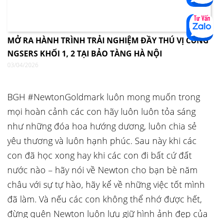
MỞ RA HÀNH TRÌNH TRẢI NGHIỆM ĐẦY THÚ VỊ CÙNG
NGSERS KHỐI 1, 2 TẠI BẢO TÀNG HÀ NỘI
03/04/2026
BGH #NewtonGoldmark luôn mong muốn trong
mọi hoàn cảnh các con hãy luôn luôn tỏa sáng
như những đóa hoa hướng dương, luôn chia sẻ
yêu thương và luôn hạnh phúc. Sau này khi các
con đã học xong hay khi các con đi bất cứ đất
nước nào – hãy nói về Newton cho bạn bè năm
châu với sự tự hào, hãy kể về những việc tốt mình
đã làm. Và nếu các con không thể nhớ được hết,
đừng quên Newton luôn lưu giữ hình ảnh đẹp của