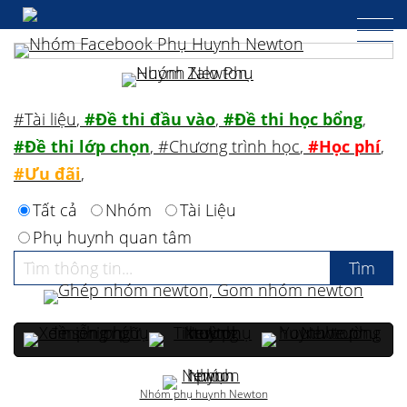
#Tài liệu
,
#Đề thi đầu vào
,
#Đề thi học bổng
,
#Đề thi lớp chọn
,
#Chương trình học
,
#Học phí
,
#Ưu đãi
,
Tất cả
Nhóm
Tài Liệu
Phụ huynh quan tâm
Nhóm phụ huynh Newton