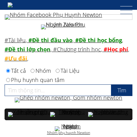
#Tài liệu
,
#Đề thi đầu vào
,
#Đề thi học bổng
,
#Đề thi lớp chọn
,
#Chương trình học
,
#Học phí
,
#Ưu đãi
,
Tất cả
Nhóm
Tài Liệu
Phụ huynh quan tâm
Nhóm phụ huynh Newton