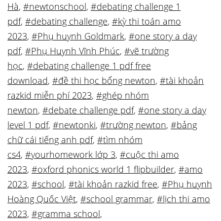
Hà
,
#newtonschool
,
#debating challenge 1
pdf
,
#debating challenge
,
#kỳ thi toán amo
2023
,
#Phụ huynh Goldmark
,
#one story a day
pdf
,
#Phụ Huynh Vĩnh Phúc
,
#vẽ trường
học
,
#debating challenge 1 pdf free
download
,
#đề thi học bổng newton
,
#tài khoản
razkid miễn phí 2023
,
#ghép nhóm
newton
,
#debate challenge pdf
,
#one story a day
level 1 pdf
,
#newtonki
,
#trường newton
,
#bảng
chữ cái tiếng anh pdf
,
#tìm nhóm
cs4
,
#yourhomework lớp 3
,
#cuộc thi amo
2023
,
#oxford phonics world 1 flipbuilder
,
#amo
2023
,
#school
,
#tài khoản razkid free
,
#Phụ huynh
Hoàng Quốc Việt
,
#school grammar
,
#lịch thi amo
2023
,
#gramma school
,