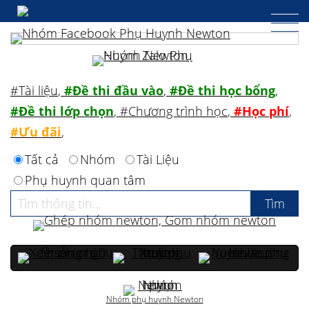
#Tài liệu
,
#Đề thi đầu vào
,
#Đề thi học bổng
,
#Đề thi lớp chọn
,
#Chương trình học
,
#Học phí
,
#Ưu đãi
,
Tất cả
Nhóm
Tài Liệu
Phụ huynh quan tâm
Nhóm phụ huynh Newton