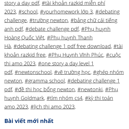
story a day pdf
,
#tài khoản razkid miễn phí
2023
,
#school
,
#yourhomework lớp 3
,
#debating
challenge
,
#trường newton
,
#bảng chữ cái tiếng
anh pdf
,
#debate challenge pdf
,
#Phụ huynh
Hoàng Quốc Việt
,
#Phụ huynh Thanh
Hà
,
#debating challenge 1 pdf free download
,
#tài
khoản razkid free
,
#Phụ Huynh Vĩnh Phúc
,
#cuộc
thi amo 2023
,
#one story a day level 1
pdf
,
#newtonschool
,
#vẽ trường học
,
#ghép nhóm
newton
,
#gramma school
,
#debating challenge 1
pdf
,
#đề thi học bổng newton
,
#newtonki
,
#Phụ
huynh Goldmark
,
#tìm nhóm cs4
,
#kỳ thi toán
amo 2023
,
#lịch thi amo 2023
,
Bài viết mới nhất