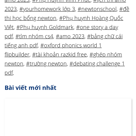
2023
,
#yourhomework lớp 3
,
#newtonschool
,
#đề
thi học bổng newton
,
#Phụ huynh Hoàng Quốc
Việt
,
#Phụ huynh Goldmark
,
#one story a day
pdf
,
#tìm nhóm cs4
,
#amo 2023
,
#bảng chữ cái
tiếng anh pdf
,
#oxford phonics world 1
flipbuilder
,
#tài khoản razkid free
,
#ghép nhóm
newton
,
#trường newton
,
#debating challenge 1
pdf
,
Bài viết mới nhất