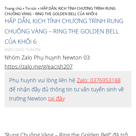
Trang chủ
»
Tin tức
»
HẤP DẪN, KỊCH TÍNH CHƯƠNG TRÌNH RUNG
CHUÔNG VÀNG – RING THE GOLDEN BELL CỦA KHỐI 6
HẤP DẪN, KỊCH TÍNH CHƯƠNG TRÌNH RUNG
CHUÔNG VÀNG – RING THE GOLDEN BELL
CỦA KHỐI 6
04/01/2025 15:44 PM
Nhóm Zalo Phụ huynh Newton 03:
https://zalo.me/g/eacish207
Phụ huynh vui lòng liên hệ
Zalo: 0376953188
để nhận đầy đủ thông tin tư vấn tuyển sinh về
trường Newton
tại đây
“Rung Chuông Vàng – Ring the Golden Bell” đã trở