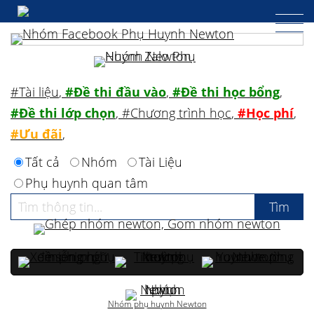
#Tài liệu
,
#Đề thi đầu vào
,
#Đề thi học bổng
,
#Đề thi lớp chọn
,
#Chương trình học
,
#Học phí
,
#Ưu đãi
,
Tất cả
Nhóm
Tài Liệu
Phụ huynh quan tâm
Nhóm phụ huynh Newton