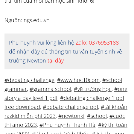
trái tim của mỗi bạn học sinh khối 6!
Nguồn: ngs.edu.vn
Phụ huynh vui lòng liên hệ
Zalo: 0376953188
để nhận đầy đủ thông tin tư vấn tuyển sinh về
trường Newton
tại đây
#debating challenge
,
#www.hoc10com
,
#school
grammar
,
#gramma school
,
#vẽ trường học
,
#one
story a day level 1 pdf
,
#debating challenge 1 pdf
free download
,
#debate challenge pdf
,
#tài khoản
razkid miễn phí 2023
,
#newtonki
,
#school
,
#cuộc
thi amo 2023
,
#Phụ huynh Thanh Hà
,
#kỳ thi toán
amo 2023
,
#Phụ Huynh Vĩnh Phúc
,
#lịch thi amo