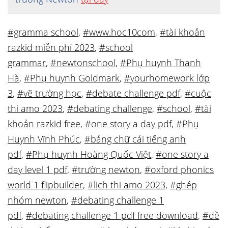
#gramma school
,
#www.hoc10com
,
#tài khoản
razkid miễn phí 2023
,
#school
grammar
,
#newtonschool
,
#Phụ huynh Thanh
Hà
,
#Phụ huynh Goldmark
,
#yourhomework lớp
3
,
#vẽ trường học
,
#debate challenge pdf
,
#cuộc
thi amo 2023
,
#debating challenge
,
#school
,
#tài
khoản razkid free
,
#one story a day pdf
,
#Phụ
Huynh Vĩnh Phúc
,
#bảng chữ cái tiếng anh
pdf
,
#Phụ huynh Hoàng Quốc Việt
,
#one story a
day level 1 pdf
,
#trường newton
,
#oxford phonics
world 1 flipbuilder
,
#lịch thi amo 2023
,
#ghép
nhóm newton
,
#debating challenge 1
pdf
,
#debating challenge 1 pdf free download
,
#đề