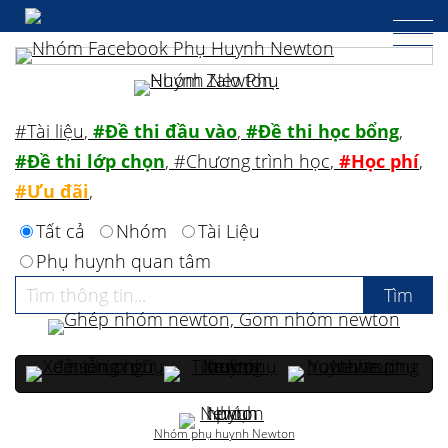
#Tài liệu
,
#Đề thi đầu vào
,
#Đề thi học bổng
,
#Đề thi lớp chọn
,
#Chương trình học
,
#Học phí
,
#Ưu đãi
,
Tất cả
Nhóm
Tài Liệu
Phụ huynh quan tâm
Nhóm phụ huynh Newton