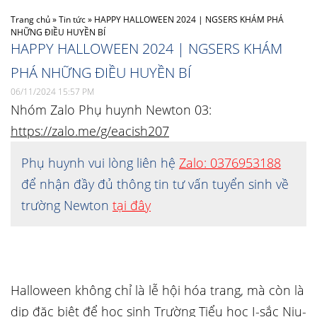
Trang chủ
»
Tin tức
»
HAPPY HALLOWEEN 2024 | NGSERS KHÁM PHÁ
NHỮNG ĐIỀU HUYỀN BÍ
HAPPY HALLOWEEN 2024 | NGSERS KHÁM
PHÁ NHỮNG ĐIỀU HUYỀN BÍ
06/11/2024 15:57 PM
Nhóm Zalo Phụ huynh Newton 03:
https://zalo.me/g/eacish207
Phụ huynh vui lòng liên hệ
Zalo: 0376953188
để nhận đầy đủ thông tin tư vấn tuyển sinh về
trường Newton
tại đây
Halloween không chỉ là lễ hội hóa trang, mà còn là
dịp đặc biệt để học sinh Trường Tiểu học I-sắc Niu-