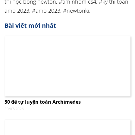
thi học bổng newton
,
#tìm nhóm cs4
,
#kỳ thi toán
amo 2023
,
#amo 2023
,
#newtonki
,
Bài viết mới nhất
50 đề tự luyện toán Archimedes
30/07/2026