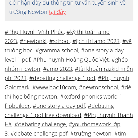
để nhận đầy đủ thông tin tư vấn tuyển sinh về
trường Newton
tại đây
#Phụ Huynh Vĩnh Phúc
,
#kỳ thi toán amo
2023
,
#newtonki
,
#school
,
#lịch thi amo 2023
,
#vẽ
trường học
,
#gramma school
,
#one story a day
level 1 pdf
,
#Phụ huynh Hoàng Quốc Việt
,
#ghép
nhóm newton
,
#amo 2023
,
#tài khoản razkid miễn
phí 2023
,
#debating challenge 1 pdf
,
#Phụ huynh
Goldmark
,
#www.hoc10com
,
#newtonschool
,
#đề
thi học bổng newton
,
#oxford phonics world 1
flipbuilder
,
#one story a day pdf
,
#debating
challenge 1 pdf free download
,
#Phụ huynh Thanh
Hà
,
#debating challenge
,
#yourhomework lớp
3
,
#debate challenge pdf
,
#trường newton
,
#tìm