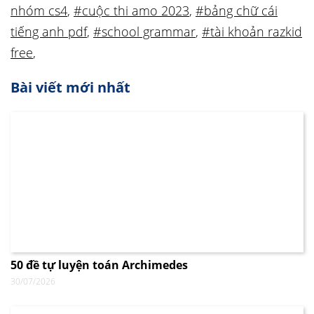
nhóm cs4
,
#cuộc thi amo 2023
,
#bảng chữ cái
tiếng anh pdf
,
#school grammar
,
#tài khoản razkid
free
,
Bài viết mới nhất
50 đề tự luyện toán Archimedes
30/07/2026