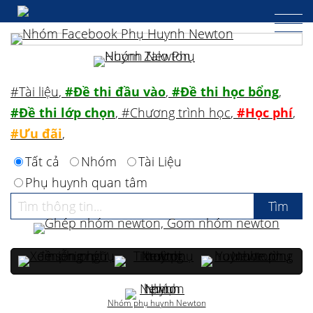
#Tài liệu
,
#Đề thi đầu vào
,
#Đề thi học bổng
,
#Đề thi lớp chọn
,
#Chương trình học
,
#Học phí
,
#Ưu đãi
,
Tất cả
Nhóm
Tài Liệu
Phụ huynh quan tâm
Nhóm phụ huynh Newton