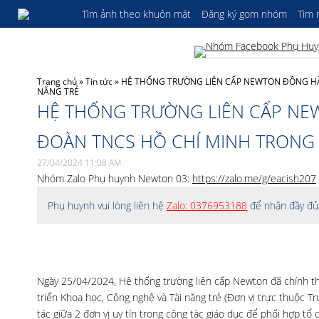
Tìm ảnh theo khuôn mặt
Đăng ký gom nhóm
Tìm
Trang chủ
»
Tin tức
»
HỆ THỐNG TRƯỜNG LIÊN CẤP NEWTON ĐỒNG HÀ
NĂNG TRẺ
HỆ THỐNG TRƯỜNG LIÊN CẤP N
ĐOÀN TNCS HỒ CHÍ MINH TRONG 
27/04/2024 11:08 AM
Nhóm Zalo Phụ huynh Newton 03:
https://zalo.me/g/eacish207
Phụ huynh vui lòng liên hệ
Zalo: 0376953188
để nhận đầy đủ 
Ngày 25/04/2024, Hệ thống trường liên cấp Newton đã chính th
triển Khoa học, Công nghệ và Tài năng trẻ (Đơn vị trực thuộc
tác giữa 2 đơn vị uy tín trong công tác giáo dục để phối hợp tổ