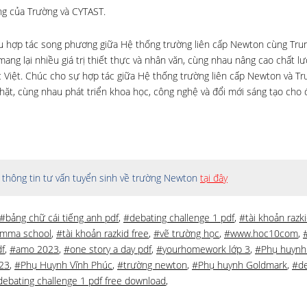
ng của Trường và CYTAST.
dấu hợp tác song phương giữa Hệ thống trường liên cấp Newton cùng Tru
mang lại nhiều giá trị thiết thực và nhân văn, cùng nhau nâng cao chất l
c Việt. Chúc cho sự hợp tác giữa Hệ thống trường liên cấp Newton và T
hặt, cùng nhau phát triển khoa học, công nghệ và đổi mới sáng tạo cho 
thông tin tư vấn tuyển sinh về trường Newton
tại đây
#bảng chữ cái tiếng anh pdf
,
#debating challenge 1 pdf
,
#tài khoản razk
amma school
,
#tài khoản razkid free
,
#vẽ trường học
,
#www.hoc10com
,
df
,
#amo 2023
,
#one story a day pdf
,
#yourhomework lớp 3
,
#Phụ huynh
023
,
#Phụ Huynh Vĩnh Phúc
,
#trường newton
,
#Phụ huynh Goldmark
,
#d
debating challenge 1 pdf free download
,