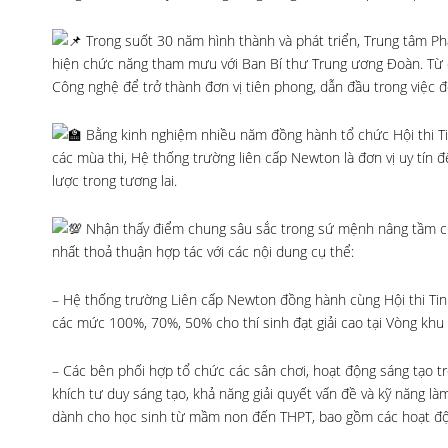
Trong suốt 30 năm hình thành và phát triển, Trung tâm Phá
hiện chức năng tham mưu với Ban Bí thư Trung ương Đoàn. Từ đó
Công nghệ để trở thành đơn vị tiên phong, dẫn đầu trong việc đổ
Bằng kinh nghiệm nhiều năm đồng hành tổ chức Hội thi Ti
các mùa thi, Hệ thống trường liên cấp Newton là đơn vị uy tín 
lược trong tương lai.
Nhận thấy điểm chung sâu sắc trong sứ mệnh nâng tầm ch
nhất thoả thuận hợp tác với các nội dung cụ thể:
– Hệ thống trường Liên cấp Newton đồng hành cùng Hội thi Tin 
các mức 100%, 70%, 50% cho thí sinh đạt giải cao tại Vòng kh
– Các bên phối hợp tổ chức các sân chơi, hoạt động sáng tạo t
khích tư duy sáng tạo, khả năng giải quyết vấn đề và kỹ năng l
dành cho học sinh từ mầm non đến THPT, bao gồm các hoạt động 