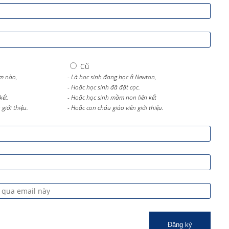
Cũ
m nào,
- Là học sinh đang học ở Newton,
- Hoặc học sinh đã đặt cọc.
kết.
- Hoặc học sinh mầm non liên kết
giới thiệu.
- Hoặc con cháu giáo viên giới thiệu.
Đăng ký