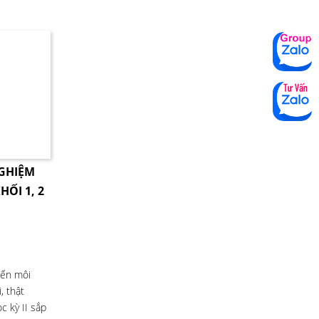
NGHIỆM
HỐI 1, 2
đến môi
, thật
c kỳ II sắp