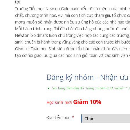
tới.
Trường Tiểu học Newton Goldmark hiểu rõ sứ mệnh của mình kh
chất, chương trình học, v.v. mà còn tích cực tham gia, tổ chức 
mong muốn sẽ nhận được nhiều sự ủng hộ của các nhà hảo tâm 
Mỗi hành trình trong đời đều bắt đầu bằng những bước đi nhỏ 
Newton Goldmark luôn chú trọng việc hợp tác cùng các trường
sinh, chuẩn bị hành trang vững vàng cho các con trước khi bước
Olympic Toán học Sinh viên được tổ chức nhằm thúc đẩy niềm s
tạo cơ hội giao lưu giữa các học sinh giỏi toán với các sinh viên
Đăng ký nhóm - Nhận ưu 
Vùi lòng điền đầy đủ thông tin bên dưới và bấm “
Giảm 10%
Học sinh mới
Địa điểm học
*