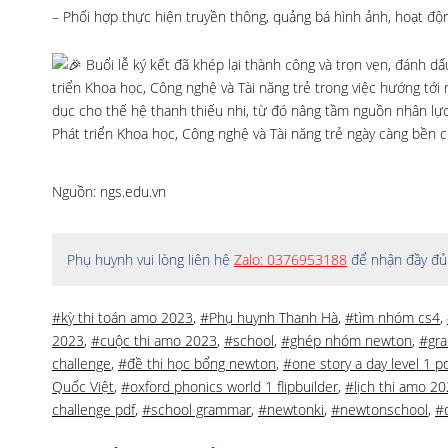
– Phối hợp thực hiện truyền thông, quảng bá hình ảnh, hoạt độ
Buổi lễ ký kết đã khép lại thành công và trọn vẹn, đánh 
triển Khoa học, Công nghệ và Tài năng trẻ trong việc hướng tới 
dục cho thế hệ thanh thiếu nhi, từ đó nâng tầm nguồn nhân lự
Phát triển Khoa học, Công nghệ và Tài năng trẻ ngày càng bền c
Nguồn: ngs.edu.vn
Phụ huynh vui lòng liên hệ
Zalo: 0376953188
để nhận đầy đủ 
#kỳ thi toán amo 2023
,
#Phụ huynh Thanh Hà
,
#tìm nhóm cs4
,
2023
,
#cuộc thi amo 2023
,
#school
,
#ghép nhóm newton
,
#gr
challenge
,
#đề thi học bổng newton
,
#one story a day level 1 p
Quốc Việt
,
#oxford phonics world 1 flipbuilder
,
#lịch thi amo 2
challenge pdf
,
#school grammar
,
#newtonki
,
#newtonschool
,
#