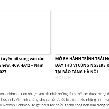
i tuyển bổ sung vào các
MỞ RA HÀNH TRÌNH TRẢI 
4Gnew, 4C9, 4A12 – Năm
ĐẦY THÚ VỊ CÙNG NGSERS K
2027
TẠI BẢO TÀNG HÀ NỘI
03/04/2026
wton Goldmark luôn nỗ lực làm tốt nhất những gì có thể làm được mang 
n học sinh. Và minh chứng cho sự nỗ lực đó là thật nhiều những niềm vui
trò Newton Goldmark sẽ gặt hái được nhiều thành công hơn nữa trong họ