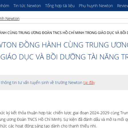
 nhóm
Tin tức Newton
Tổng hợp tài liệu
Phụ huynh Newton
Revie
NH CÙNG TRUNG ƯƠNG ĐOÀN TNCS HỒ CHÍ MINH TRONG GIÁO DỤC VÀ BỒI 
EWTON ĐỒNG HÀNH CÙNG TRUNG ƯƠN
GIÁO DỤC VÀ BỒI DƯỠNG TÀI NĂNG T
thông tin tư vấn tuyển sinh về trường Newton
tại đây
ức ký kết thỏa thuận hợp tác chiến lược giai đoạn 2024-2029 cùng Tru
 Trung ương Đoàn TNCS Hồ Chí Minh). Sự kiện đã đánh dấu và
mở ra mối q
 chức các hoạt động sáng tạo dành cho thanh thiếu nhi.