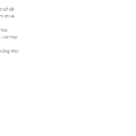
ơ sở vật
ảm ơn và
 học
c con học
n cũng như