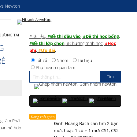
ws Newton
DƯỠNG TÀI
#Tài liệu
,
#Đề thi đầu vào
,
#Đề thi học bổng
,
#Đề thi lớp chọn
,
#Chương trình học
,
#Học
G
phí
,
#Ưu đãi
,
RẺ
Tất cả
Nhóm
Tài Liệu
Phụ huynh quan tâm
Đang chờ ghép
ng tâm Phát
Đinh Hoàng Bách cần tìm 2 bạn
uan hệ hợp
mới, hoặc 1 cũ + 1 mới CS1, CS2