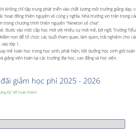
i không chỉ tập trung phát triển vào chất lượng môi trường giảng dạy, c
các hoạt động thiện nguyện vô cùng ý nghĩa. Nhà trường xin trân trọng c
trong chương trình thiện nguyện "Newton sẻ chia".
bé. Bước vào một cấp học mới với nhiều sự mới mẻ, bỡ ngỡ, Trường Tiểu
 Mầm non để tổ chức các buổi tham quan, làm quen, trải nghiệm cho cá
 vào lớp 1.
ay mê toán học trong học sinh; phát hiện, bồi dưỡng học sinh giỏi toá
 và giảng viên toán tại các trường đại học, cao đẳng và học viện.
đãi giảm học phí 2025 - 2026
Đăng Ký” để hoàn thành.