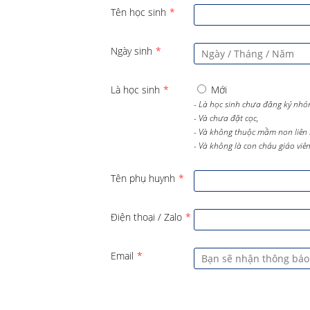
Tên học sinh
*
Ngày sinh
*
Là học sinh
*
Mới
- Là học sinh chưa đăng ký nhó
- Và chưa đặt cọc,
- Và không thuộc mầm non liên 
- Và không là con cháu giáo viên 
Tên phụ huynh
*
Điện thoại / Zalo
*
Email
*