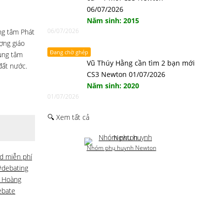
06/07/2026
Năm sinh: 2015
06/07/2026
ng tâm Phát
ượng giáo
Đang chờ ghép
rung tâm
Vũ Thúy Hằng cần tìm 2 bạn mới
đất nước.
CS3 Newton 01/07/2026
Năm sinh: 2020
01/07/2026
🔍 Xem tất cả
Nhóm phụ huynh Newton
id miễn phí
#debating
 Hoàng
ebate