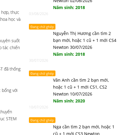
Newton 02/08/2026
Năm sinh: 2018
i hợp, thực
03/08/2026
Khoa học và
Đang chờ ghép
Nguyễn Thị Hương cần tìm 2
bạn mới, hoặc 1 cũ + 1 mới CS4
 xuyên suốt
Newton 30/07/2026
p tác chiến
Năm sinh: 2018
30/07/2026
ST đã thống
Đang chờ ghép
Vân Anh cần tìm 2 bạn mới,
hoặc 1 cũ + 1 mới CS1, CS2
 bổng với
Newton 10/07/2026
Năm sinh: 2020
10/07/2026
 khuyến
 dục STEM
Đang chờ ghép
Nga cần tìm 2 bạn mới, hoặc 1
cũ + 1 mới CS3 Newton