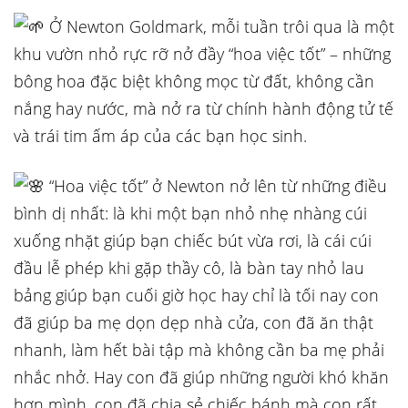
Ở Newton Goldmark, mỗi tuần trôi qua là một
khu vườn nhỏ rực rỡ nở đầy “hoa việc tốt” – những
bông hoa đặc biệt không mọc từ đất, không cần
nắng hay nước, mà nở ra từ chính hành động tử tế
và trái tim ấm áp của các bạn học sinh.
“Hoa việc tốt” ở Newton nở lên từ những điều
bình dị nhất: là khi một bạn nhỏ nhẹ nhàng cúi
xuống nhặt giúp bạn chiếc bút vừa rơi, là cái cúi
đầu lễ phép khi gặp thầy cô, là bàn tay nhỏ lau
bảng giúp bạn cuối giờ học hay chỉ là tối nay con
đã giúp ba mẹ dọn dẹp nhà cửa, con đã ăn thật
nhanh, làm hết bài tập mà không cần ba mẹ phải
nhắc nhở. Hay con đã giúp những người khó khăn
hơn mình, con đã chia sẻ chiếc bánh mà con rất