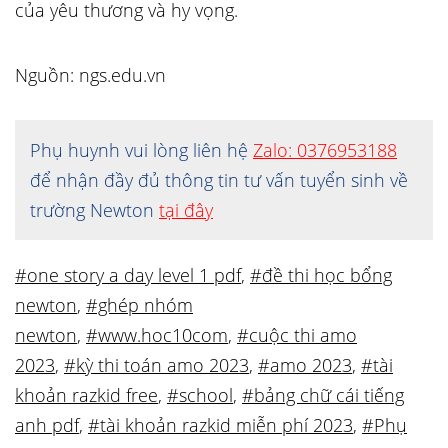
của yêu thương và hy vọng.
Nguồn: ngs.edu.vn
Phụ huynh vui lòng liên hệ
Zalo: 0376953188
để nhận đầy đủ thông tin tư vấn tuyển sinh về
trường Newton
tại đây
#one story a day level 1 pdf
,
#đề thi học bổng
newton
,
#ghép nhóm
newton
,
#www.hoc10com
,
#cuộc thi amo
2023
,
#kỳ thi toán amo 2023
,
#amo 2023
,
#tài
khoản razkid free
,
#school
,
#bảng chữ cái tiếng
anh pdf
,
#tài khoản razkid miễn phí 2023
,
#Phụ