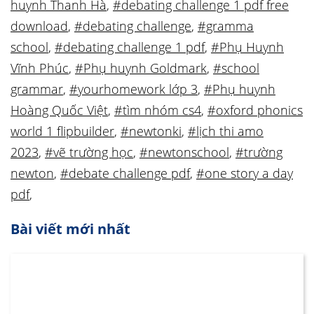
huynh Thanh Hà
,
#debating challenge 1 pdf free
download
,
#debating challenge
,
#gramma
school
,
#debating challenge 1 pdf
,
#Phụ Huynh
Vĩnh Phúc
,
#Phụ huynh Goldmark
,
#school
grammar
,
#yourhomework lớp 3
,
#Phụ huynh
Hoàng Quốc Việt
,
#tìm nhóm cs4
,
#oxford phonics
world 1 flipbuilder
,
#newtonki
,
#lịch thi amo
2023
,
#vẽ trường học
,
#newtonschool
,
#trường
newton
,
#debate challenge pdf
,
#one story a day
pdf
,
Bài viết mới nhất