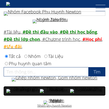
#Tài liệu
,
#Đề thi đầu vào
,
#Đề thi học bổng
,
#Đề thi lớp chọn
,
#Chương trình học
,
#Học phí
,
#Ưu đãi
,
Tất cả
Nhóm
Tài Liệu
Phụ huynh quan tâm
Nhóm phụ huynh Newton