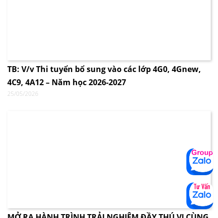
TB: V/v Thi tuyển bổ sung vào các lớp 4G0, 4Gnew,
4C9, 4A12 – Năm học 2026-2027
25/05/2026
MỞ RA HÀNH TRÌNH TRẢI NGHIỆM ĐẦY THÚ VỊ CÙNG