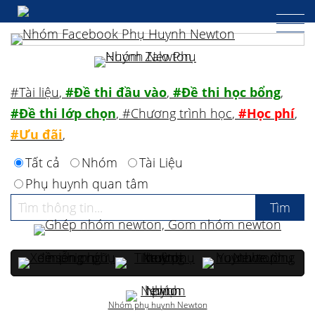
#Tài liệu
,
#Đề thi đầu vào
,
#Đề thi học bổng
,
#Đề thi lớp chọn
,
#Chương trình học
,
#Học phí
,
#Ưu đãi
,
Tất cả
Nhóm
Tài Liệu
Phụ huynh quan tâm
Nhóm phụ huynh Newton