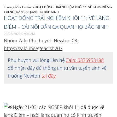
Trang chủ
»
Tin tức
»
HOẠT ĐỘNG TRẢI NGHIỆM KHỐI 11: VỀ LÀNG DIỀM –
CÁI NÔI DÂN CA QUAN HỌ BẮC NINH
HOẠT ĐỘNG TRẢI NGHIỆM KHỐI 11: VỀ LÀNG
DIỀM – CÁI NÔI DÂN CA QUAN HỌ BẮC NINH
23/03/2025 07:04 AM
Nhóm Zalo Phụ huynh Newton 03:
https://zalo.me/g/eacish207
Phụ huynh vui lòng liên hệ
Zalo: 0376953188
để nhận đầy đủ thông tin tư vấn tuyển sinh về
trường Newton
tại đây
Ngày 21/03, các NGSER khối 11 đã được về
làng Diềm – ngôi làng quan họ cổ kính truyền