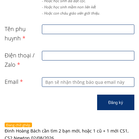
- Hoặc học sinh đã đặt cọc.
- Hoặc học sinh mầm non liên kết
- Hoặc con cháu giáo viên giới thiệu.
Tên phụ
huynh
*
Điện thoại /
Zalo
*
Email
*
Đăng ký
Đang chờ ghép
Đinh Hoàng Bách cần tìm 2 bạn mới, hoặc 1 cũ + 1 mới CS1,
CS2 Newton 02/08/2026