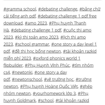
#gramma school
,
#debating challenge
,
#bảng chữ
cái tiếng anh pdf
,
#debating challenge 1 pdf free
download
,
#amo 2023
,
#Phụ huynh Thanh
Hà
,
#debating challenge 1 pdf
,
#cuộc thi amo
2023
,
#kỳ thi toán amo 2023
,
#lịch thi amo
2023
,
#school grammar
,
#one story a day level 1
pdf
,
#đề thi học bổng newton
,
#tài khoản razkid
miễn phí 2023
,
#oxford phonics world 1
flipbuilder
,
#Phụ Huynh Vĩnh Phúc
,
#tìm nhóm
cs4
,
#newtonki
,
#one story a day
pdf
,
#newtonschool
,
#vẽ trường học
,
#trường
newton
,
#Phụ huynh Hoàng Quốc Việt
,
#ghép
nhóm newton
,
#yourhomework lớp 3
,
#Phụ
huynh Goldmark
,
#school
,
#tài khoản razkid