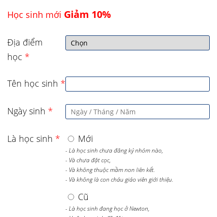
Giảm 10%
Học sinh mới
Địa điểm
học
*
Tên học sinh
*
Ngày sinh
*
Là học sinh
*
Mới
- Là học sinh chưa đăng ký nhóm nào,
- Và chưa đặt cọc,
- Và không thuộc mầm non liên kết.
- Và không là con cháu giáo viên giới thiệu.
Cũ
- Là học sinh đang học ở Newton,