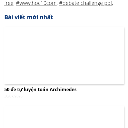
free
,
#www.hoc10com
,
#debate challenge pdf
,
Bài viết mới nhất
50 đề tự luyện toán Archimedes
30/07/2026