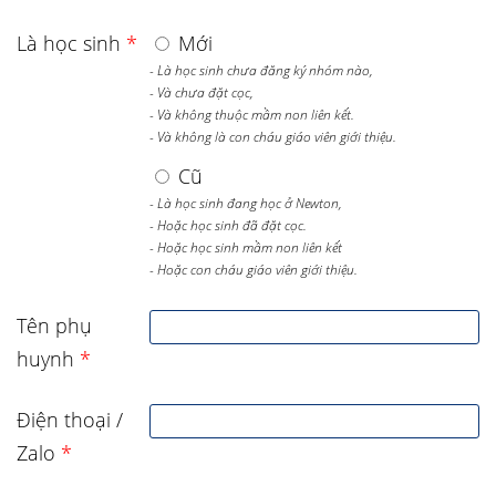
Là học sinh
*
Mới
- Là học sinh chưa đăng ký nhóm nào,
- Và chưa đặt cọc,
- Và không thuộc mầm non liên kết.
- Và không là con cháu giáo viên giới thiệu.
Cũ
- Là học sinh đang học ở Newton,
- Hoặc học sinh đã đặt cọc.
- Hoặc học sinh mầm non liên kết
- Hoặc con cháu giáo viên giới thiệu.
Tên phụ
huynh
*
Điện thoại /
Zalo
*