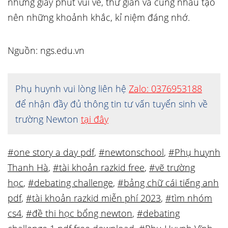
những giây phút vui vẻ, thư giãn và cùng nhau tạo
nên những khoảnh khắc, kỉ niệm đáng nhớ.
Nguồn: ngs.edu.vn
Phụ huynh vui lòng liên hệ
Zalo: 0376953188
để nhận đầy đủ thông tin tư vấn tuyển sinh về
trường Newton
tại đây
#one story a day pdf
,
#newtonschool
,
#Phụ huynh
Thanh Hà
,
#tài khoản razkid free
,
#vẽ trường
học
,
#debating challenge
,
#bảng chữ cái tiếng anh
pdf
,
#tài khoản razkid miễn phí 2023
,
#tìm nhóm
cs4
,
#đề thi học bổng newton
,
#debating