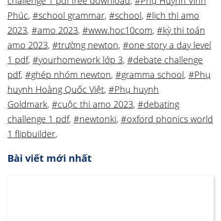
challenge 1 pdf free download
,
#Phụ Huynh Vĩnh
Phúc
,
#school grammar
,
#school
,
#lịch thi amo
2023
,
#amo 2023
,
#www.hoc10com
,
#kỳ thi toán
amo 2023
,
#trường newton
,
#one story a day level
1 pdf
,
#yourhomework lớp 3
,
#debate challenge
pdf
,
#ghép nhóm newton
,
#gramma school
,
#Phụ
huynh Hoàng Quốc Việt
,
#Phụ huynh
Goldmark
,
#cuộc thi amo 2023
,
#debating
challenge 1 pdf
,
#newtonki
,
#oxford phonics world
1 flipbuilder
,
Bài viết mới nhất