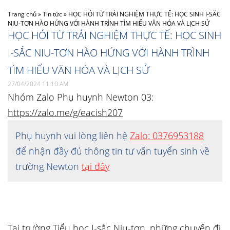
Trang chủ
»
Tin tức
»
HỌC HỎI TỪ TRẢI NGHIỆM THỰC TẾ: HỌC SINH I-SẮC
NIU-TƠN HÀO HỨNG VỚI HÀNH TRÌNH TÌM HIỂU VĂN HÓA VÀ LỊCH SỬ
HỌC HỎI TỪ TRẢI NGHIỆM THỰC TẾ: HỌC SINH
I-SẮC NIU-TƠN HÀO HỨNG VỚI HÀNH TRÌNH
TÌM HIỂU VĂN HÓA VÀ LỊCH SỬ
27/04/2024 11:10 AM
Nhóm Zalo Phụ huynh Newton 03:
https://zalo.me/g/eacish207
Phụ huynh vui lòng liên hệ
Zalo: 0376953188
để nhận đầy đủ thông tin tư vấn tuyển sinh về
trường Newton
tại đây
Tại trường Tiểu học I-sắc Niu-tơn, những chuyến đi