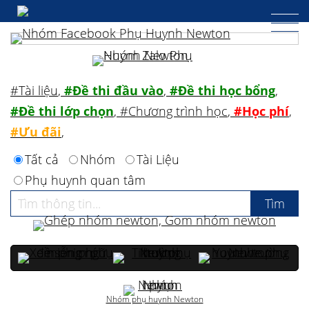
#Tài liệu
,
#Đề thi đầu vào
,
#Đề thi học bổng
,
#Đề thi lớp chọn
,
#Chương trình học
,
#Học phí
,
#Ưu đãi
,
Tất cả
Nhóm
Tài Liệu
Phụ huynh quan tâm
Nhóm phụ huynh Newton