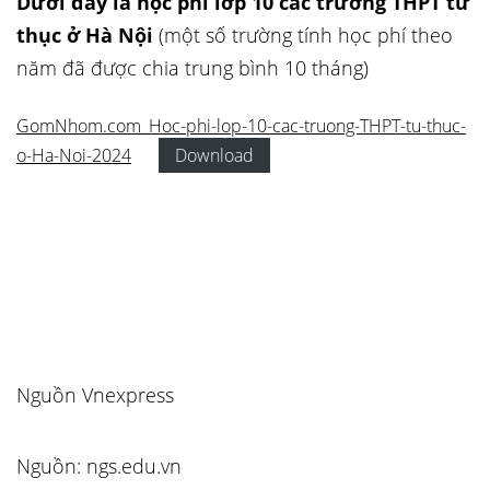
Dưới đây là học phí lớp 10 các trường THPT tư
thục ở Hà Nội
(một số trường tính học phí theo
năm đã được chia trung bình 10 tháng)
GomNhom.com_Hoc-phi-lop-10-cac-truong-THPT-tu-thuc-
o-Ha-Noi-2024
Download
Nguồn Vnexpress
Nguồn: ngs.edu.vn