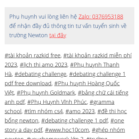
Phụ huynh vui lòng liên hệ
Zalo: 0376953188
để nhận đầy đủ thông tin tư vấn tuyển sinh về
trường Newton
tại đây
#tài khoản razkid free
,
#tài khoản razkid miễn phí
2023
,
#lịch thi amo 2023
,
#Phụ huynh Thanh
Hà
,
#debating challenge
,
#debating challenge 1
pdf free download
,
#Phụ huynh Hoàng Quốc
Việt
,
#Phụ huynh Goldmark
,
#bảng chữ cái tiếng
anh pdf
,
#Phụ Huynh Vĩnh Phúc
,
#gramma
school
,
#tìm nhóm cs4
,
#amo 2023
,
#đề thi học
bổng newton
,
#debating challenge 1 pdf
,
#one
story a day pdf
,
#www.hoc10com
,
#ghép nhóm