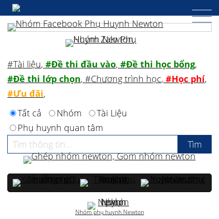
#Tài liệu
,
#Đề thi đầu vào
,
#Đề thi học bổng
,
#Đề thi lớp chọn
,
#Chương trình học
,
#Học phí
,
#Ưu đãi
,
Tất cả
Nhóm
Tài Liệu
Phụ huynh quan tâm
Nhóm phụ huynh Newton