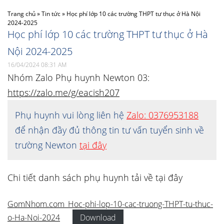
Trang chủ
»
Tin tức
»
Học phí lớp 10 các trường THPT tư thục ở Hà Nội
2024-2025
Học phí lớp 10 các trường THPT tư thục ở Hà
Nội 2024-2025
16/04/2024 08:31 AM
Nhóm Zalo Phụ huynh Newton 03:
https://zalo.me/g/eacish207
Phụ huynh vui lòng liên hệ
Zalo: 0376953188
để nhận đầy đủ thông tin tư vấn tuyển sinh về
trường Newton
tại đây
Chi tiết danh sách phụ huynh tải về tại đây
GomNhom.com_Hoc-phi-lop-10-cac-truong-THPT-tu-thuc-
o-Ha-Noi-2024
Download