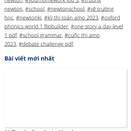
newton
,
#yourhomework lớp 3
,
#trường
newton
,
#school
,
#newtonschool
,
#vẽ trường
học
,
#newtonki
,
#kỳ thi toán amo 2023
,
#oxford
phonics world 1 flipbuilder
,
#one story a day level
1 pdf
,
#school grammar
,
#cuộc thi amo
2023
,
#debate challenge pdf
,
Bài viết mới nhất