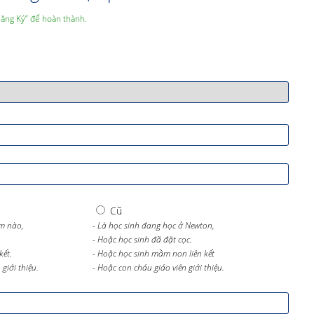
Đăng Ký” để hoàn thành.
Cũ
m nào,
- Là học sinh đang học ở Newton,
- Hoặc học sinh đã đặt cọc.
kết.
- Hoặc học sinh mầm non liên kết
giới thiệu.
- Hoặc con cháu giáo viên giới thiệu.