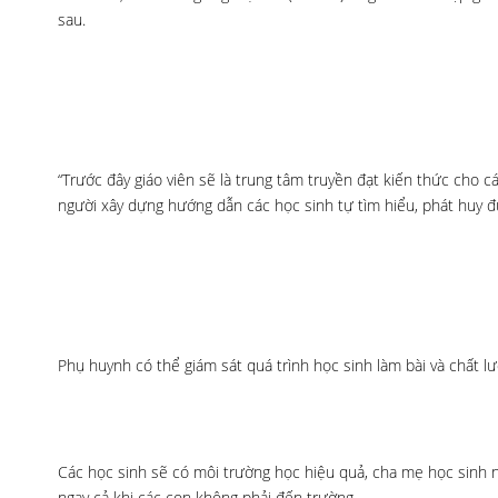
sau.
“Trước đây giáo viên sẽ là trung tâm truyền đạt kiến thức cho c
người xây dựng hướng dẫn các học sinh tự tìm hiểu, phát huy đ
Phụ huynh có thể giám sát quá trình học sinh làm bài và chất lư
Các học sinh sẽ có môi trường học hiệu quả, cha mẹ học sinh n
ngay cả khi các con không phải đến trường.