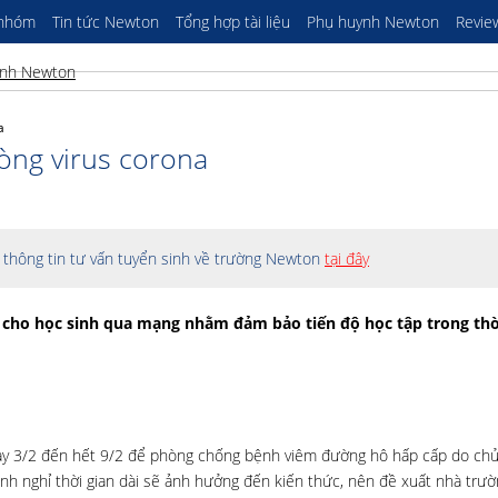
 nhóm
Tin tức Newton
Tổng hợp tài liệu
Phụ huynh Newton
Revie
a
phòng virus corona
thông tin tư vấn tuyển sinh về trường Newton
tại đây
i cho học sinh qua mạng nhằm đảm bảo tiến độ học tập trong thờ
ày 3/2 đến hết 9/2 để phòng chống bệnh viêm đường hô hấp cấp do ch
sinh nghỉ thời gian dài sẽ ảnh hưởng đến kiến thức, nên đề xuất nhà trườ