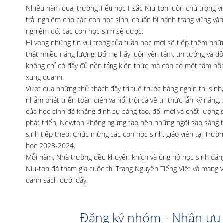
Nhiều năm qua, trường Tiểu học I-sắc Niu-tơn luôn chú trọng 
trải nghiệm cho các con học sinh, chuẩn bị hành trang vững và
nghiệm đó, các con học sinh sẽ được:
Hi vọng những tin vui trong của tuần học mới sẽ tiếp thêm nhữn
thật nhiều năng lượng! Bố mẹ hãy luôn yên tâm, tin tưởng và 
không chỉ có đầy đủ nền tảng kiến thức mà còn có một tâm hồn
xung quanh.
Vượt qua những thử thách đầy trí tuệ trước hàng nghìn thí sinh
nhằm phát triển toàn diện và nổi trội cả về tri thức lẫn kỹ năn
của học sinh đã khẳng định sự sáng tạo, đổi mới và chất lượng 
phát triển, Newton không ngừng tạo nên những ngôi sao sáng tr
sinh tiếp theo. Chúc mừng các con học sinh, giáo viên tại Trư
học 2023-2024.
Mỗi năm, Nhà trường đều khuyến khích và ủng hộ học sinh đăng
Niu-tơn đã tham gia cuộc thi Trạng Nguyên Tiếng Việt và mang về
danh sách dưới đây:
Đăng ký nhóm - Nhận ưu 