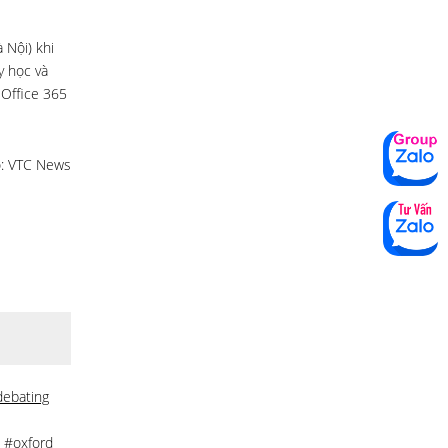
 Nội) khi
y học và
 Office 365
: VTC News
ebating
,
#oxford