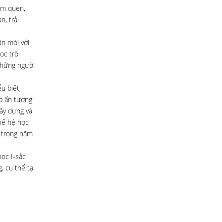
àm quen,
, trải
ần mới với
ọc trò
những người
u biết,
ấp ấn tượng
gây dựng và
hế hệ học
ớ trong năm
ọc I-sắc
, cụ thể tại