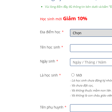
Vùi lòng điền đầy đủ thông tin bên dưới và bấm “
Giảm 10%
Học sinh mới
Địa điểm học
*
Tên học sinh
*
Ngày sinh
*
Là học sinh
*
Mới
- Là học sinh chưa đăng ký nhó
- Và chưa đặt cọc,
- Và không thuộc mầm non liên 
- Và không là con cháu giáo viên 
Tên phụ huynh
*