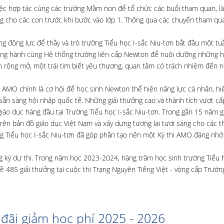
việc hợp tác cùng các trường Mầm non để tổ chức các buổi tham quan, l
ng cho các con trước khi bước vào lớp 1. Thông qua các chuyến tham quan
g động lực để thầy và trò trường Tiểu học I-sắc Niu-tơn bắt đầu một tu
đồng hành cùng Hệ thống trường liên cấp Newton để nuôi dưỡng những h
 rộng mở, một trái tim biết yêu thương, quan tâm có trách nhiệm đến 
, AMO chính là cơ hội để học sinh Newton thể hiện năng lực cá nhân, hiể
g, sẵn sàng hội nhập quốc tế. Những giải thưởng cao và thành tích vượt c
giáo dục hàng đầu tại Trường Tiểu học I-sắc Niu-tơn. Trong gần 15 năm 
ên bản đồ giáo dục Việt Nam và xây dựng tương lai tươi sáng cho các t
ờng Tiểu học I-sắc Niu-tơn đã góp phần tạo nên một Kỳ thi AMO đáng nh
 ký dự thi. Trong năm học 2023-2024, hàng trăm học sinh trường Tiểu h
 485 giải thưởng tại cuộc thi Trạng Nguyên Tiếng Việt - vòng cấp Trường
đãi giảm học phí 2025 - 2026