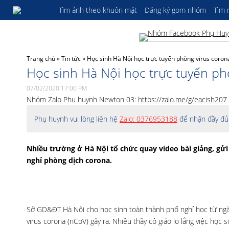
Tìm ảnh theo khuôn mặt
Đăng ký gom nhóm
Tìm
Trang chủ
»
Tin tức
»
Học sinh Hà Nội học trực tuyến phòng virus coron
Học sinh Hà Nội học trực tuyến 
07/02/2020 17:00 PM
Nhóm Zalo Phụ huynh Newton 03:
https://zalo.me/g/eacish207
Phụ huynh vui lòng liên hệ
Zalo: 0376953188
để nhận đầy đủ 
Nhiều trường ở Hà Nội tổ chức quay video bài giảng, gử
nghỉ phòng dịch corona.
Sở GD&ĐT Hà Nội cho học sinh toàn thành phố nghỉ học từ ng
virus corona (nCoV) gây ra. Nhiều thầy cô giáo lo lắng việc học 