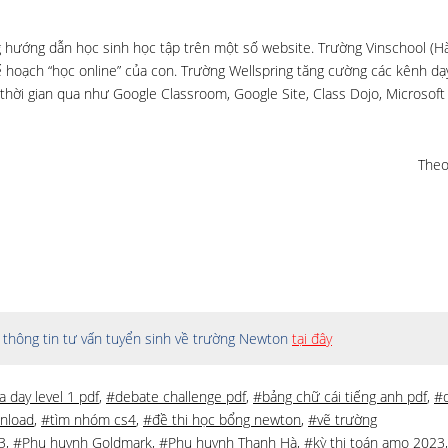
hướng dẫn học sinh học tập trên một số website. Trường Vinschool (Hà
 hoạch “học online” của con. Trường Wellspring tăng cường các kênh dạ
thời gian qua như Google Classroom, Google Site, Class Dojo, Microsoft
Theo
thông tin tư vấn tuyển sinh về trường Newton
tại đây
a day level 1 pdf
,
#debate challenge pdf
,
#bảng chữ cái tiếng anh pdf
,
#d
wnload
,
#tìm nhóm cs4
,
#đề thi học bổng newton
,
#vẽ trường
3
,
#Phụ huynh Goldmark
,
#Phụ huynh Thanh Hà
,
#kỳ thi toán amo 2023