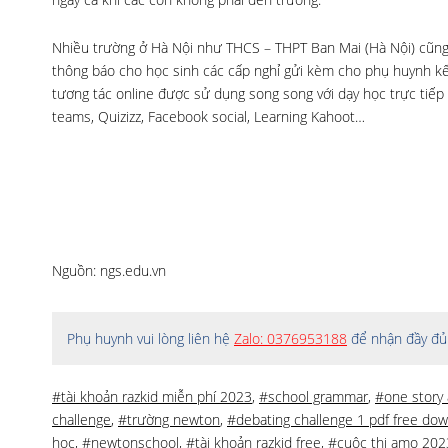
Nhiều trường ở Hà Nội như THCS – THPT Ban Mai (Hà Nội) cũng 
thông báo cho học sinh các cấp nghỉ gửi kèm cho phụ huynh kế
tương tác online được sử dụng song song với dạy học trực tiếp 
teams, Quizizz, Facebook social, Learning Kahoot…
Nguồn: ngs.edu.vn
Phụ huynh vui lòng liên hệ
Zalo: 0376953188
để nhận đầy đủ 
#tài khoản razkid miễn phí 2023
,
#school grammar
,
#one story 
challenge
,
#trường newton
,
#debating challenge 1 pdf free do
học
,
#newtonschool
,
#tài khoản razkid free
,
#cuộc thi amo 202