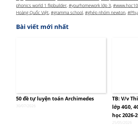
phonics world 1 flipbuilder
,
#yourhomework lớp 3
,
#www.hoc1
Hoàng Quốc Việt
,
#gramma school
,
#ghép nhóm newton
,
#Phụ
Bài viết mới nhất
50 đề tự luyện toán Archimedes
TB: V/v Th
30/07/2026
lớp 4G0, 
học 2026-
25/05/2026