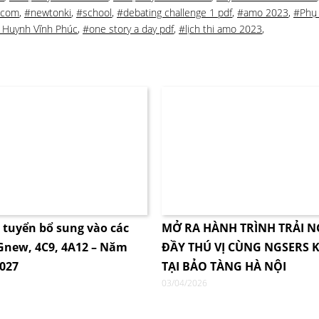
0com
,
#newtonki
,
#school
,
#debating challenge 1 pdf
,
#amo 2023
,
#Phụ
 Huynh Vĩnh Phúc
,
#one story a day pdf
,
#lịch thi amo 2023
,
i tuyển bổ sung vào các
MỞ RA HÀNH TRÌNH TRẢI 
4Gnew, 4C9, 4A12 – Năm
ĐẦY THÚ VỊ CÙNG NGSERS K
2027
TẠI BẢO TÀNG HÀ NỘI
03/04/2026