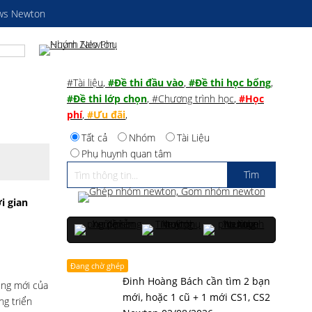
ws Newton
#Tài liệu
,
#Đề thi đầu vào
,
#Đề thi học bổng
,
#Đề thi lớp chọn
,
#Chương trình học
,
#Học
phí
,
#Ưu đãi
,
Tất cả
Nhóm
Tài Liệu
Phụ huynh quan tâm
i gian
Đang chờ ghép
Đinh Hoàng Bách cần tìm 2 bạn
ủng mới của
mới, hoặc 1 cũ + 1 mới CS1, CS2
ng triển