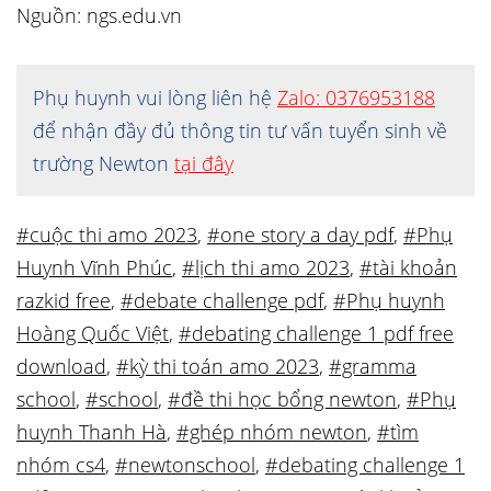
Nguồn: ngs.edu.vn
Phụ huynh vui lòng liên hệ
Zalo: 0376953188
để nhận đầy đủ thông tin tư vấn tuyển sinh về
trường Newton
tại đây
#cuộc thi amo 2023
,
#one story a day pdf
,
#Phụ
Huynh Vĩnh Phúc
,
#lịch thi amo 2023
,
#tài khoản
razkid free
,
#debate challenge pdf
,
#Phụ huynh
Hoàng Quốc Việt
,
#debating challenge 1 pdf free
download
,
#kỳ thi toán amo 2023
,
#gramma
school
,
#school
,
#đề thi học bổng newton
,
#Phụ
huynh Thanh Hà
,
#ghép nhóm newton
,
#tìm
nhóm cs4
,
#newtonschool
,
#debating challenge 1