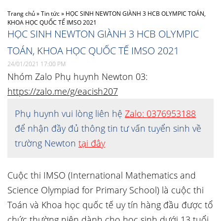
Trang chủ
»
Tin tức
»
HỌC SINH NEWTON GIÀNH 3 HCB OLYMPIC TOÁN,
KHOA HỌC QUỐC TẾ IMSO 2021
HỌC SINH NEWTON GIÀNH 3 HCB OLYMPIC
TOÁN, KHOA HỌC QUỐC TẾ IMSO 2021
24/01/2021 17:00 PM
Nhóm Zalo Phụ huynh Newton 03:
https://zalo.me/g/eacish207
Phụ huynh vui lòng liên hệ
Zalo: 0376953188
để nhận đầy đủ thông tin tư vấn tuyển sinh về
trường Newton
tại đây
Cuộc thi IMSO
(International Mathematics and
Science Olympiad for Primary School)
là cuộc thi
Toán và Khoa học quốc tế uy tín hàng đầu được tổ
chức thường niên dành cho học sinh dưới 13 tuổi