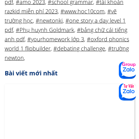
pdf
,
#amo 2023
,
#school grammar
,
#tài khoản
razkid miễn phí 2023
,
#www.hoc10com
,
#vẽ
trường học
,
#newtonki
,
#one story a day level 1
pdf
,
#Phụ huynh Goldmark
,
#bảng chữ cái tiếng
anh pdf
,
#yourhomework lớp 3
,
#oxford phonics
world 1 flipbuilder
,
#debating challenge
,
#trường
newton
,
Bài viết mới nhất