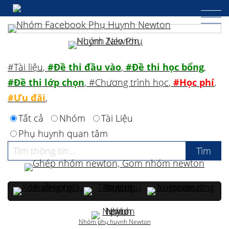
#Tài liệu
,
#Đề thi đầu vào
,
#Đề thi học bổng
,
#Đề thi lớp chọn
,
#Chương trình học
,
#Học phí
,
#Ưu đãi
,
Tất cả
Nhóm
Tài Liệu
Phụ huynh quan tâm
Nhóm phụ huynh Newton