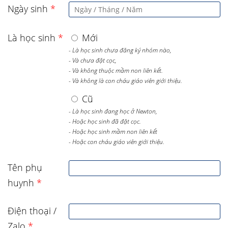
Ngày sinh
*
Là học sinh
*
Mới
- Là học sinh chưa đăng ký nhóm nào,
- Và chưa đặt cọc,
- Và không thuộc mầm non liên kết.
- Và không là con cháu giáo viên giới thiệu.
Cũ
- Là học sinh đang học ở Newton,
- Hoặc học sinh đã đặt cọc.
- Hoặc học sinh mầm non liên kết
- Hoặc con cháu giáo viên giới thiệu.
Tên phụ
huynh
*
Điện thoại /
Zalo
*